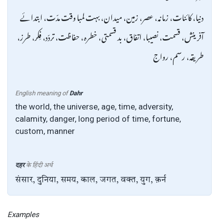
دنیا، کائنات، زمانہ، عصر، زمین، میدان، بہت لمبا وقت مدّت، ابتدائے
آفرینش، قسمت، نصیبا‏، اتفاق‏، بد قسمتی‏، خطرہ‏، حفاظت‏، تردّد، فِکر، طرز‏،
طریقہ‏، رسم، رواج‏
English meaning of
Dahr
the world, the universe, age, time, adversity,
calamity, danger, long period of time, fortune,
custom, manner
दहर
के हिंदी अर्थ
संसार, दुनिया, समय, काल, जगत, वक्त, युग, क़र्न
Examples