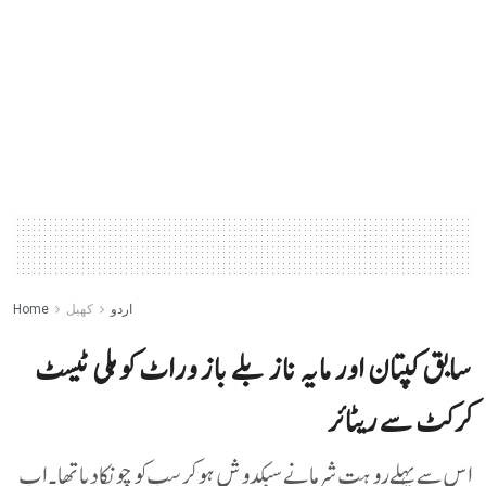
اردو
کھیل
Home
سابق کپتان اور مایہ ناز بلے باز وراٹ کوہلی ٹیسٹ
کرکٹ سے ریٹائر
اس سے پہلے روہت شرما نے سبکدوش ہو کر سب کو چونکا دیا تھا۔ اب