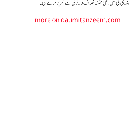
بندی کی کسی بھی ممکنہ خلاف ورزی سے گریز کرے گی۔
more on qaumitanzeem.com