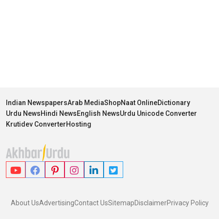
Indian Newspapers
Arab Media
Shop
Naat Online
Dictionary
Urdu News
Hindi News
English News
Urdu Unicode Converter
Krutidev Converter
Hosting
About Us
Advertising
Contact Us
Sitemap
Disclaimer
Privacy Policy