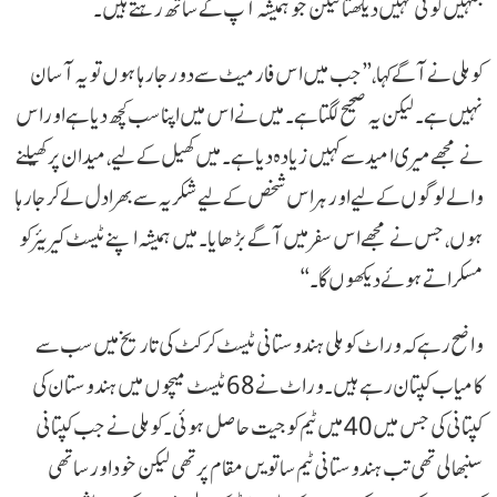
جنہیں کوئی نہیں دیکھتا لیکن جو ہمیشہ آپ کے ساتھ رہتے ہیں۔
کوہلی نے آگے کہا، ’’جب میں اس فارمیٹ سے دور جا رہا ہوں تو یہ آسان
نہیں ہے۔ لیکن یہ صحیح لگتا ہے۔ میں نے اس میں اپنا سب کچھ دیا ہے اور اس
نے مجھے میری امید سے کہیں زیادہ دیا ہے۔ میں کھیل کے لیے، میدان پر کھیلنے
والے لوگوں کے لیے اور ہر اس شخص کے لیے شکریہ سے بھرا دل لے کر جا رہا
ہوں، جس نے مجھے اس سفر میں آگے بڑھایا۔ میں ہمیشہ اپنے ٹیسٹ کیریئر کو
مسکراتے ہوئے دیکھوں گا۔‘‘
واضح رہے کہ وراٹ کوہلی ہندوستانی ٹیسٹ کرکٹ کی تاریخ میں سب سے
کامیاب کپتان رہے ہیں۔ وراٹ نے 68 ٹیسٹ میچوں میں ہندوستان کی
کپتانی کی جس میں 40 میں ٹیم کو جیت حاصل ہوئی۔ کوہلی نے جب کپتانی
سنبھالی تھی تب ہندوستانی ٹیم ساتویں مقام پر تھی لیکن خود اور ساتھی