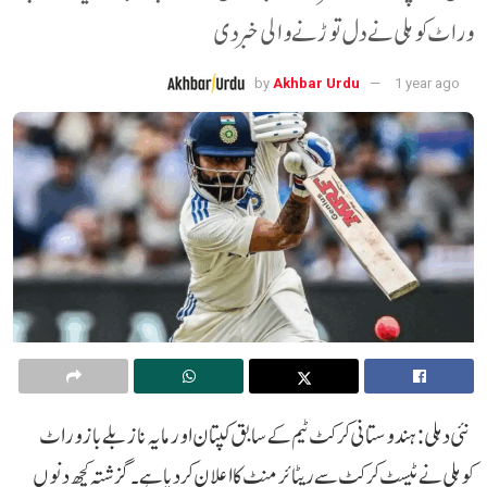
وراٹ کوہلی نے دل توڑنے والی خبر دی
by
Akhbar Urdu
1 year ago
نئی دہلی:ہندوستانی کرکٹ ٹیم کے سابق کپتان اور مایہ ناز بلے باز وراٹ
کوہلی نے ٹیسٹ کرکٹ سے ریٹائرمنٹ کا اعلان کر دیا ہے۔ گزشتہ کچھ دنوں