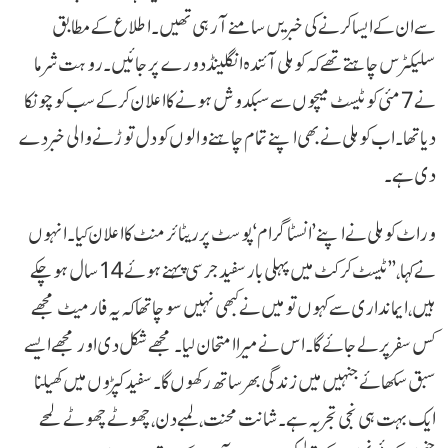
سے ان کے ایسا کرنے کی خبریں سامنے آ رہی تھیں۔ اطلاع کے مطابق
سلیکٹرس چاہتے تھے کہ کوہلی آئندہ انگلینڈ دورے پر جائیں۔ روہت شرما
نے 7 مئی کو ٹیسٹ میچوں سے سبکدوش ہونے کا اعلان کرکے سب کو چونکا
دیا تھا۔ اب کوہلی نے بھی اپنے تمام چاہنے والوں کو دل توڑنے والی خبر دے
دی ہے۔
وراٹ کوہلی نے اپنے ’انسٹاگرام‘ پوسٹ پر ریٹائرمنٹ کا اعلان کیا۔ انہوں
نے کہا، ’’ٹیسٹ کرکٹ میں پہلی بار سفید جرسی پہنے ہوئے 14 سال ہو چکے
ہیں، ایمانداری سے کہوں تو میں نے کبھی نہیں سوچا تھا کہ یہ فارمیٹ مجھے
کس سفر پر لے جائے گا۔ اس نے میرا امتحان لیا۔ مجھے شکل دی اور مجھے ایسے
سبق سکھائے جنہیں میں زندگی بھر ساتھ رکھوں گا۔ سفید کپڑوں میں کھیلنا
ایک بہت ہی نجی تجربہ ہے۔ شانت محنت، لمبے دن، چھوٹے چھوٹے لمحے