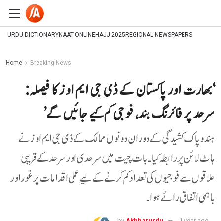
URDU DICTIONARY
NAAT ONLINE
HAJJ 2025
REGIONAL NEWSPAPERS
Home
Breaking News
‘بھارت اور پاکستان کے ڈی جی ایم اوز کا فیصلہ:
سرحد پر فائرنگ بند، فوجی کم کیے جائیں گے’
ہند و پاک کشیدگی کے دوران دونوں ممالک کے ڈی جی ایم اوز نے
ہاٹ لائن پر رابطہ کیا۔ بات چیت میں سرحدی اور سرحد کے قریبی
علاقوں سے فوجیوں کی تعداد کم کرنے کے لیے عملی اقدامات پر غور اور
باہمی اتفاق رائے ہوا۔
by
Akhbarurdu
1 year ago