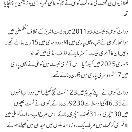
کھلاڑیوں کی محنت کی بدولت کوہلی نے ٹیم کو عالمی نمبر-1 کی پوزیشن پر پہنچایا
تھا۔
وراٹ کوہلی کا ٹیسٹ ڈیبیو 2011 میں ویسٹ انڈیز کے خلاف کنگسٹن میں
ہوا تھا۔ کوہلی نے تب پہلی پاری میں 4 اور دوسری میں 15 رن بنائے تھے۔
وہیں ان کا آخری ٹیسٹ آسٹریلیا کے خلاف سڈنی میں تھا جو
جنوری 2025 میں کھیلا گیا۔ اس آخری ٹیسٹ میں کوہلی نے پہلی پاری
میں 17 تو دوسری پاری میں 6 رن بنائے تھے۔
وراٹ کوہلی نے اپنے کیریئر میں 123 ٹسٹ میچ کھیلے۔ اس دوران انہوں
نے 46.35 کی اوسط سے 9230 رن بنائے۔ کوہلی نے ٹسٹ میچوں
میں 30 سنچری اور 31 نصف سنچری بنائے۔ اس طرح اب وراٹ کوہلی بین
الاقوامی کرکٹ میں صرف یک روزہ مقابلوں میں میدان میں کھیلتے ہوئے