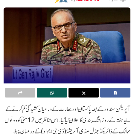
آپریشن سندور کے بعد پاکستان اور بھارت کے درمیان کشیدگی کم کرنے کے
لیے ہفتہ کے روز جنگ بندی کا اعلان کیا گیا۔ اس تناظر میں 12 مئی کو دونوں
ممالک کے ڈائریکٹر جنرل ملٹری آپریشنز (ڈی جی ایم او) کے درمیان پہلا