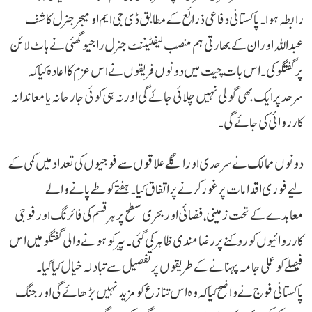
رابطہ ہوا۔ پاکستانی دفاعی ذرائع کے مطابق ڈی جی ایم او میجر جنرل کاشف
عبداللہ اور ان کے بھارتی ہم منصب لیفٹیننٹ جنرل راجیو گھئی نے ہاٹ لائن
پر گفتگو کی۔ اس بات چیت میں دونوں فریقوں نے اس عزم کا اعادہ کیا کہ
سرحد پر ایک بھی گولی نہیں چلائی جائے گی اور نہ ہی کوئی جارحانہ یا معاندانہ
کارروائی کی جائے گی۔
دونوں ممالک نے سرحدی اور اگلے علاقوں سے فوجیوں کی تعداد میں کمی کے
لیے فوری اقدامات پر غور کرنے پر اتفاق کیا۔ ہفتے کو طے پانے والے
معاہدے کے تحت زمینی، فضائی اور بحری سطح پر ہر قسم کی فائرنگ اور فوجی
کارروائیوں کو روکنے پر رضامندی ظاہر کی گئی۔ پیر کو ہونے والی گفتگو میں اس
فیصلے کو عملی جامہ پہنانے کے طریقوں پر تفصیل سے تبادلہ خیال کیا گیا۔
پاکستانی فوج نے واضح کیا کہ وہ اس تنازع کو مزید نہیں بڑھائے گی اور جنگ