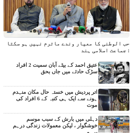
حب الوطنی کا معیار وندے ماترم نہیں ہو سکتا
: جماعت اسلامی ہند
عتیق احمد کے بیٹے آبان سمیت 2 افراد
سڑک حادثے میں جاں بحق
اتر پردیش میں خستہ حال مکان منہدم
ہونے سے ایک ہی کنبہ کے 6 افراد کی
موت
دہلی میں بارش کے سبب موسم
خوشگوار ، لیکن معمولات زندگی درہم
برہم