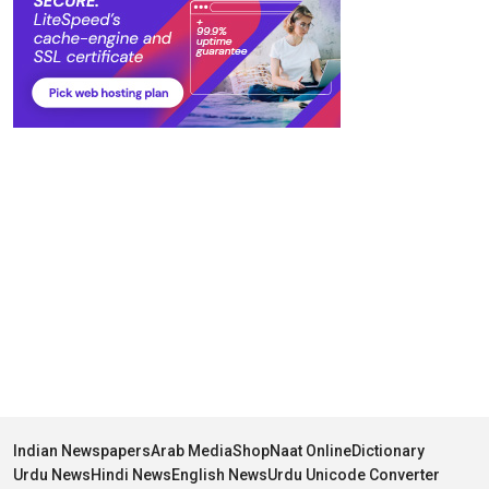
Indian Newspapers
Arab Media
Shop
Naat Online
Dictionary
Urdu News
Hindi News
English News
Urdu Unicode Converter