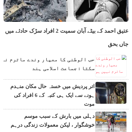
عتیق احمد کے بیٹے آبان سمیت 2 افراد سڑک حادثے میں
جاں بحق
حب الوطنی کا معیار وندے ماترم نہی
سکتا : جماعت اسلامی ہند
اتر پردیش میں خستہ حال مکان منہدم
ہونے سے ایک ہی کنبہ کے 6 افراد کی
موت
دہلی میں بارش کے سبب موسم
خوشگوار ، لیکن معمولات زندگی درہم