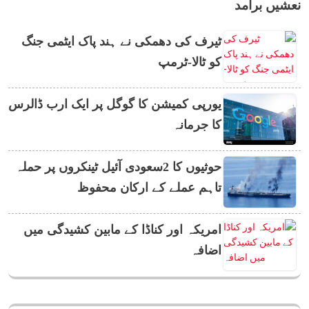
نعشیں برآمد
ٹیرف کی دھمکی نے ہند پاک ایٹمی جنگ
کو ٹالا-ٹرمپ
یورپی کمیشن کا گوگل پر ایک ارب ڈالرس
کا جرمانہ
حوثیوں کا 2سعودی آئیل ٹینکروں پر حملہ
تاہم عملے کے ارکان محفوظ
امریکہ اور کناڈا کے مابین کشیدگی میں
اضافہ