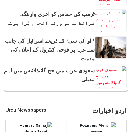
ٹرمپ کی حماس کو آخری وارننگ:
شرائط مانو ورنہ انجام بُرا ہوگا
’ او آئی سی‘ کے ذریعے اسرائیل کی جانب
سے غزہ پر فوجی کنٹرول کے اعلان کی
مذمت
سعودی عرب میں حج گائیڈلائنس میں اہم
تبدیلی
اردو اخبارات
Urdu Newspapers
Hamara Samaj