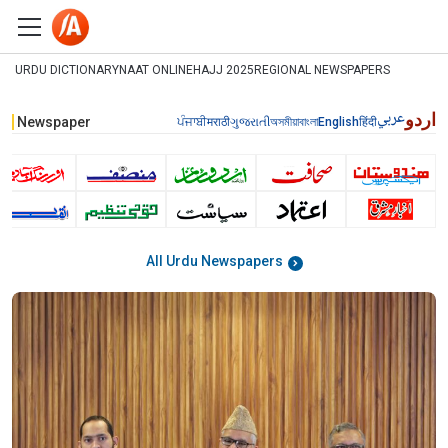
URDU DICTIONARY
NAAT ONLINE
HAJJ 2025
REGIONAL NEWSPAPERS
عربي
اردو
Newspaper
ਪੰਜਾਬੀ
मराठी
ગુજરાતી
অসমীয়া
বাংলা
English
हिंदी
All Urdu Newspapers