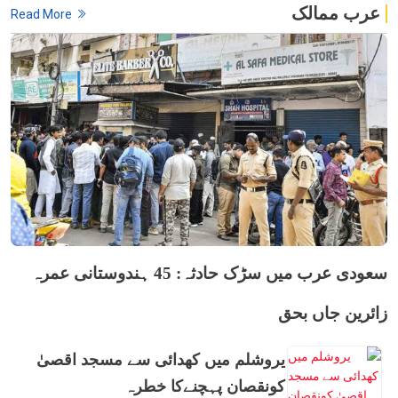
عرب ممالک
Read More
سعودی عرب میں سڑک حادثہ: 45 ہندوستانی عمرہ
زائرین جاں بحق
یروشلم میں کھدائی سے مسجد اقصیٰ
کونقصان پہچنےکا خطرہ