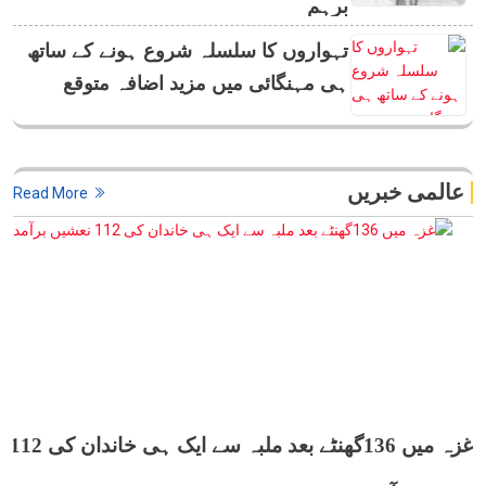
برہم
تہواروں کا سلسلہ شروع ہونے کے ساتھ
ہی مہنگائی میں مزید اضافہ متوقع
عالمی خبریں
Read More
غزہ میں 136گھنٹے بعد ملبہ سے ایک ہی خاندان کی 112