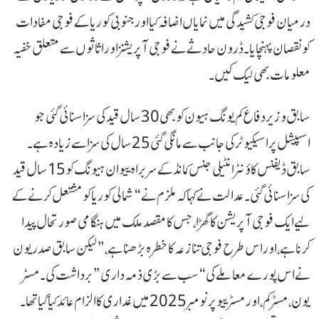
درمیان فوجی کشیدگی میں نمایاں اضافہ کیا اور جنوبی کوریا کے فوجی مفادات
کو نقصان پہنچایا۔ ڈرون حادثے نے فوجی آپریشنز اور اثاثوں سے متعلق خفیہ
معلومات بھی لیک کیں۔
سابق وزیر دفاع کم یونگ ہیون کو بھی 30 سال قید کی سزا سنائی گئی جو
اسپیشل پراسیکیوٹر کی جانب سے مانگی گئی 25 سال کی سزا سے زیادہ ہے۔
سابق ڈیفنس کاؤنٹر انٹیلی جنس کمانڈ کے سربراہ ییو ان ہیونگ کو 15 سال قید
کی سزا سنائی گئی۔ عدالت نے کہا کہ ملزم نے “شمالی کوریا کو مشتعل کرنے کے
لیے ایک فوجی آپریشن کا گھڑا، جس کا مقصد ملک میں ہنگامی صورتحال پیدا
کرنا ہے، اور اس طرح فوجی تنازعہ کا خطرہ بڑھنا ہے،” لیکن سابق صدر یون
نے اس پورے معاملے کی “سب سے بڑی ذمہ داری” برداشت کی۔ مسٹر
یون، مسٹر کم، اور مسٹر ییو پر نومبر 2025 میں غداری کا الزام عائد کیا گیا تھا۔