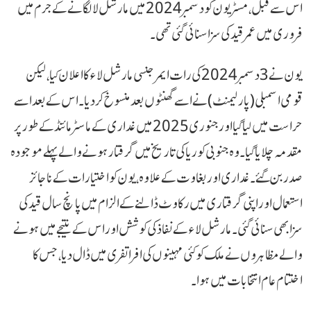
اس سے قبل، مسٹر یون کو دسمبر 2024 میں مارشل لا لگانے کے جرم میں
فروری میں عمر قید کی سزا سنائی گئی تھی۔
یون نے 3 دسمبر 2024 کی رات ایمرجنسی مارشل لاء کا اعلان کیا، لیکن
قومی اسمبلی (پارلیمنٹ) نے اسے گھنٹوں بعد منسوخ کر دیا۔ اس کے بعد اسے
حراست میں لیا گیا اور جنوری 2025 میں غداری کے ماسٹر مائنڈ کے طور پر
مقدمہ چلایا گیا۔ وہ جنوبی کوریا کی تاریخ میں گرفتار ہونے والے پہلے موجودہ
صدر بن گئے۔ غداری اور بغاوت کے علاوہ، یون کو اختیارات کے ناجائز
استعمال اور اپنی گرفتاری میں رکاوٹ ڈالنے کے الزام میں پانچ سال قید کی
سزا بھی سنائی گئی۔ مارشل لاء کے نفاذ کی کوشش اور اس کے نتیجے میں ہونے
والے مظاہروں نے ملک کو کئی مہینوں کی افراتفری میں ڈال دیا، جس کا
اختتام عام انتخابات میں ہوا۔