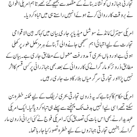
تجارتی جہازوں کو نشانہ بنانے کے مقصد سے بھیجے گئے تھے، تاہم امریکی افواج
نے بروقت کارروائی کرتے ہوئے انہیں راستے ہی میں تباہ کر دیا۔
امریکی سینٹرل کمانڈ نے سوشل میڈیا پر جاری بیان میں کہا کہ بین الاقوامی
تجارت کے لیے انتہائی اہم سمجھی جانے والی آبنائے ہرمز مکمل طور پر کھلی
ہوئی ہے اور وہاں بحری آمد و رفت معمول کے مطابق جاری ہے۔ بیان کے
مطابق ڈرونز کو مار گرانے کی کارروائی کے بعد بھی جہاز رانی پر کسی قسم کا اثر
نہیں پڑا اور تجارتی سرگرمیاں بلا رکاوٹ جاری رہیں۔
امریکی حکام کا کہنا ہے کہ یہ ڈرون تجارتی بحری ٹریفک کے لیے ممکنہ خطرہ بن
سکتے تھے، اسی لیے انہیں ہدف تک پہنچنے سے پہلے ہی تباہ کر دیا گیا۔ ایک امریکی
عہدیدار نے بھی اس بات کی تصدیق کی کہ امریکی فوج نے کئی ایرانی ڈرون مار
گرائے، جنہیں تجارتی جہازوں کے لیے خطرہ تصور کیا جا رہا تھا۔