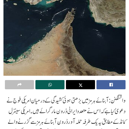
واشنگٹن: آبنائے ہرمز میں بڑھتی ہوئی کشیدگی کے درمیان امریکی فوج نے
دعویٰ کیا ہے کہ اس نے متعدد ایرانی ڈرون مار گرائے ہیں۔ امریکی سینٹرل
کمانڈ کے مطابق یہ یک طرفہ حملہ آور ڈرون آبنائے ہرمز سے گزرنے والے