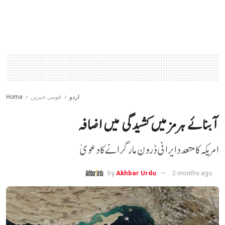
اردو
قومی خبریں
Home
آبنائے ہرمز میں کشیدگی میں اضافہ
امریکہ کا متعدد ایرانی ڈرون مار گرانے کا دعویٰ
by
Akhbar Urdu
2 months ago