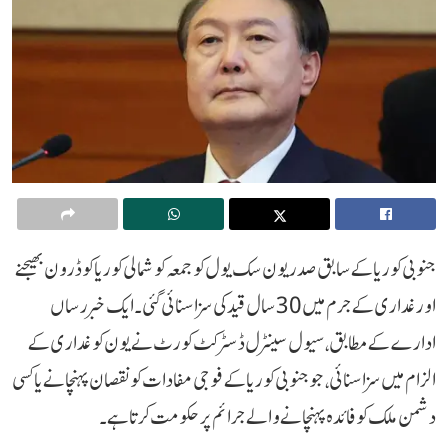
جنوبی کوریا کے سابق صدر یون سک یول کو جمعہ کو شمالی کوریا کو ڈرون بھیجنے
اور غداری کے جرم میں 30 سال قید کی سزا سنائی گئی۔ایک خبر رساں
ادارے کے مطابق، سیول سینٹرل ڈسٹرکٹ کورٹ نے یون کو غداری کے
الزام میں سزا سنائی، جو جنوبی کوریا کے فوجی مفادات کو نقصان پہنچانے یا کسی
دشمن ملک کو فائدہ پہنچانے والے جرائم پر حکومت کرتا ہے۔