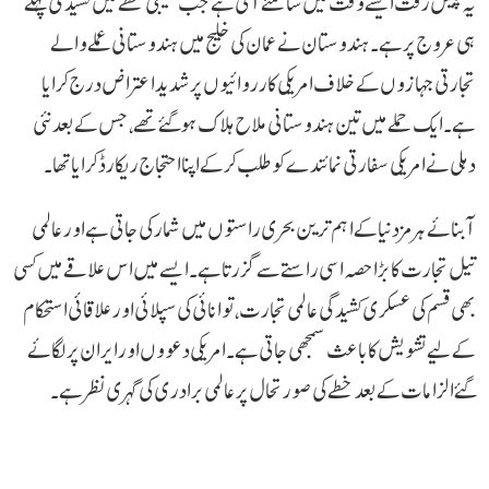
یہ پیش رفت ایسے وقت میں سامنے آئی ہے جب خلیجی خطے میں کشیدگی پہلے
ہی عروج پر ہے۔ ہندوستان نے عمان کی خلیج میں ہندوستانی عملے والے
تجارتی جہازوں کے خلاف امریکی کارروائیوں پر شدید اعتراض درج کرایا
ہے۔ ایک حملے میں تین ہندوستانی ملاح ہلاک ہو گئے تھے، جس کے بعد نئی
دہلی نے امریکی سفارتی نمائندے کو طلب کر کے اپنا احتجاج ریکارڈ کرایا تھا۔
آبنائے ہرمز دنیا کے اہم ترین بحری راستوں میں شمار کی جاتی ہے اور عالمی
تیل تجارت کا بڑا حصہ اسی راستے سے گزرتا ہے۔ ایسے میں اس علاقے میں کسی
بھی قسم کی عسکری کشیدگی عالمی تجارت، توانائی کی سپلائی اور علاقائی استحکام
کے لیے تشویش کا باعث سمجھی جاتی ہے۔ امریکی دعووں اور ایران پر لگائے
گئے الزامات کے بعد خطے کی صورتحال پر عالمی برادری کی گہری نظر ہے۔