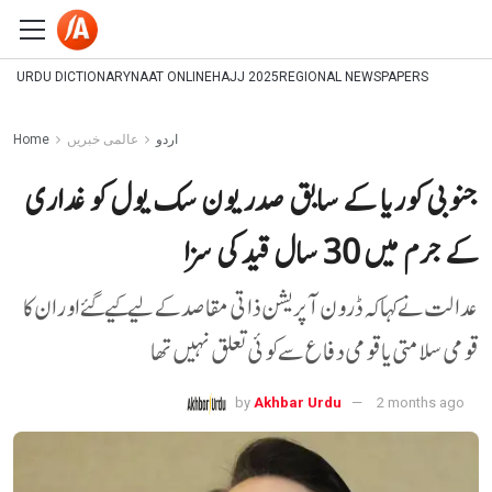
URDU DICTIONARY
NAAT ONLINE
HAJJ 2025
REGIONAL NEWSPAPERS
اردو
عالمی خبریں
Home
جنوبی کوریا کے سابق صدر یون سک یول کو غداری
کے جرم میں 30 سال قید کی سزا
عدالت نےکہا کہ ڈرون آپریشن ذاتی مقاصد کے لیے کیے گئے اور ان کا
قومی سلامتی یا قومی دفاع سے کوئی تعلق نہیں تھا
by
Akhbar Urdu
2 months ago