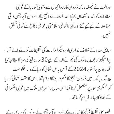
عدالت نے فیصلہ دیا کہ ڈرون کارروائیوں سے جنوبی کوریا کے فوجی
مفادات کو شدید نقصان پہنچا۔ عدالت نے واضح کیا کہ ڈرون آپریشن ذاتی
مقاصد کے لیے کیے گئے اور ان کا قومی سلامتی یا قومی دفاع سے کوئی تعلق
نہیں۔
سابق صدر کے خلاف غداری اور دیگر الزامات کی تحقیقات کرنے والے آزاد
پراسیکیوٹر چو یون سک کی ٹیم نے ان کے لیے 30 سال قید کی سزا کا مطالبہ کیا
تھا۔ یون پر اکتوبر 2024 کے آس پاس شمالی کوریا کے دارالحکومت
پیونگ یانگ میں ڈرون بھیجنے کا حکم دینے کا الزام تھا۔ اس کا مقصد شمالی کوریا
کو عسکری طور پر مشتعل کرنا تھا، اس سال دسمبر میں ملک میں فوجی حکمرانی
کے نفاذ کا بہانہ فراہم کرنا تھا۔
خصوصی تحقیقاتی ٹیم کا خیال ہے کہ ڈرون آپریشن نے دونوں کوریاؤں کے