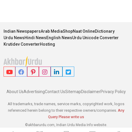
Indian Newspapers
Arab Media
Shop
Naat Online
Dictionary
Urdu News
Hindi News
English News
Urdu Unicode Converter
Krutidev Converter
Hosting
About Us
Advertising
Contact Us
Sitemap
Disclaimer
Privacy Policy
All trademarks, trade names, service marks, copyrighted work, logos
referenced herein belong to their respective owners/companies.
Any
Query Please write us
©akhbarurdu.com, Indian Urdu Media Info website.