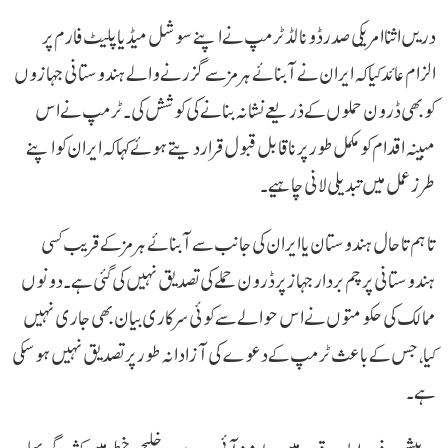
دریں اثنا امریکی صدر ڈونالڈ ٹرمپ نے اپنے سوشل میڈیا پلیٹ فارم پر
الزام عائد کیا کہ ایران نے آبنائے ہرمز سے گزرنے والے ہندوستانی جہازوں
کو بھی ڈرون حملوں کے ذریعے نشانہ بنانے کی کوشش کی۔ ٹرمپ نے اس
مبینہ اقدام کو مکمل طور پر ناقابل قبول قرار دیتے ہوئے کہا کہ ایران کو اپنے
طرز عمل میں تبدیلی لانی چاہیے۔
تاہم تاحال ہندوستان یا ایران کی جانب سے آبنائے ہرمز کے قریب کسی
ہندوستانی پرچم بردار جہاز پر ڈرون حملے کی تصدیق نہیں کی گئی ہے۔ دونوں
ممالک کی حکومتوں نے اس حوالے سے کوئی سرکاری بیان بھی جاری نہیں
کیا، جس کے باعث ٹرمپ کے دعوے کی آزادانہ طور پر تصدیق نہیں ہو سکی
ہے۔