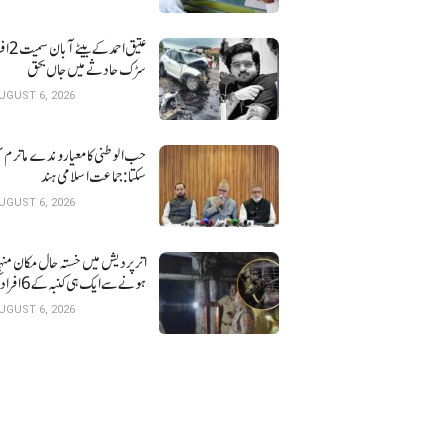
عتیق احمد کے بی
سڑک حادثے میں جاں بحق
UGUST 6, 2026
حب الوطنی کا معیار وندے ماترم ن
سکتا : جماعت اسلامی ہند
UGUST 6, 2026
اتر پردیش میں خستہ حال 
ہونے سے ایک ہی کنبہ کے 6 افراد کی موت
UGUST 6, 2026