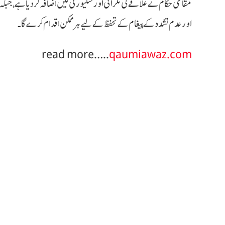
مقامی حکام نے علاقے کی نگرانی اور سکیورٹی میں اضافہ کر دیا ہے، جبکہ 
اور عدم تشدد کے پیغام کے تحفظ کے لیے ہر ممکن اقدام کرے گا۔
read more…..
qaumiawaz.com