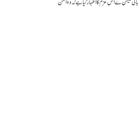
ہائی کمیشن نے اس عزم کا اظہار کیا ہے کہ وہ امن