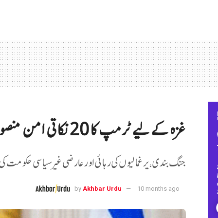
غزہ کے لیے ٹرمپ کا 20 نکاتی امن منصوبہ
جنگ بندی، یرغمالیوں کی رہائی اور عارضی غیر سیاسی حکومت کی 
by
Akhbar Urdu
10 months ago