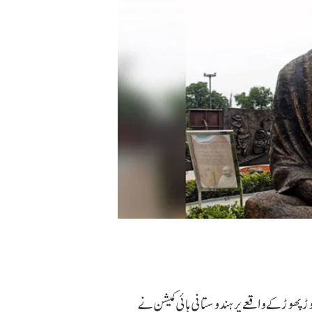
وڑ پھوڑ کے واقعے پر ہندوستانی ہائی کمیشن نے