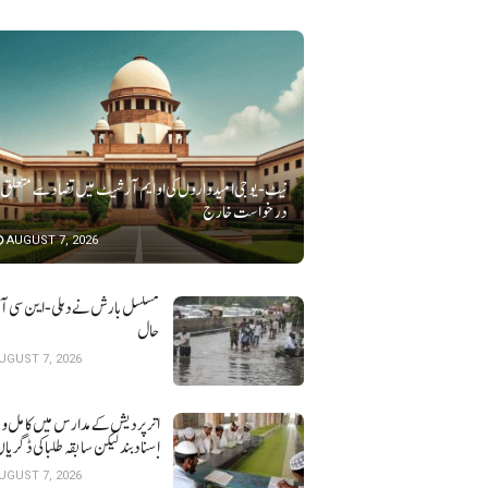
نیٹ-یو جی امیدواروں کی او ایم آر شیٹ میں تضاد سے متعلق
درخواست خارج
AUGUST 7, 2026
مسلسل بارش نے دہلی-این سی آر ک
حال
UGUST 7, 2026
اتر پردیش کےمدارس میں کامل و 
اسناد بند لیکن سابقہ طلبا کی ڈگریا ں
نہیں
UGUST 7, 2026