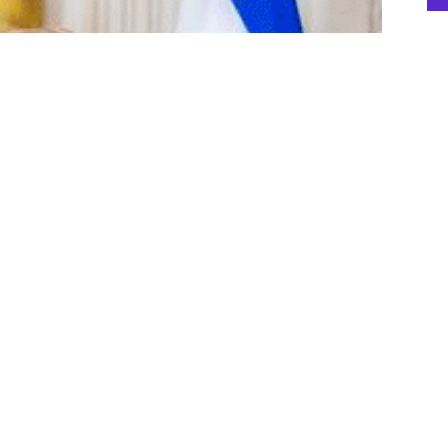
Re
و کیا بے
A