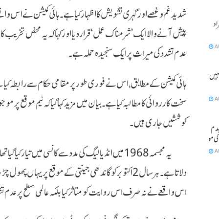
شدید غم و غصے اور گہری تشویش کا اظہار کیا ہے۔ ہائی کمیشن نے اس واق
ٹے آبان سمیت 2 افراد
پیش آنے والا ایک ’شرمناک عمل‘ قرار دیا اور کہا کہ یہ محض تخریب کا
A
عدم تشدد کی میراث پر ایک سنجیدہ حملہ ہے۔
ہیں ہو
ہائی کمیشن کے مطابق، اس نے فوری طور پر مقامی حکام سے رابطہ کیا ہ
A
سخت کارروائی کا مطالبہ کیا ہے۔ بیان میں مزید کہا گیا کہ ٹیم موقع پر 
کوششیں جاری ہیں۔
مکان منہدم
یہ مجسمہ 1968 میں انڈیا لیگ کی مدد سے کانسی میں تیار ک
A
دلاتا ہے۔ ہر سال 2 اکتوبر کو گاندھی جینتی کے موقع پر ی
اس واقعے نے نہ صرف اس روایت کو متاثر کیا بلکہ عالمی سطح پر عدم تشدد