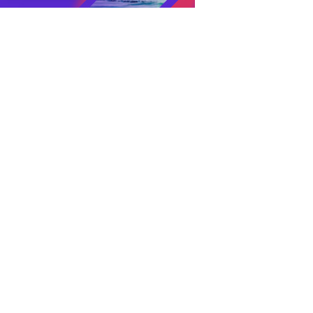
cent News
نیٹ-یو جی امیدواروں کی او ایم آر شیٹ میں تضاد سے متعلق
درخواست خارج
AUGUST 7, 2026
مسلسل بارش نے دہلی-این سی آر ک
حال
UGUST 7, 2026