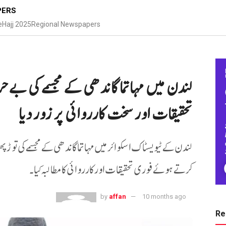
PERS
e
Hajj 2025
Regional Newspapers
لندن میں مہاتما گاندھی کے مجسمے کی بےحر
تحقیقات اور سخت کارروائی پر زور دیا
لندن کے ٹیویسٹاک اسکوائر میں مہاتما گاندھی کے مجسمے کی توڑ 
کرتے ہوئے فوری تحقیقات اور کارروائی کا مطالبہ کیا۔
by
affan
10 months ago
Re