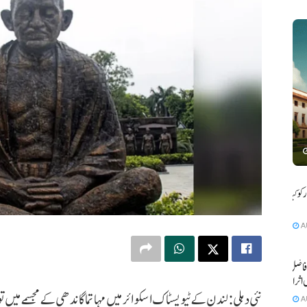
و کیا بے
A
فاضل کی
 اثرانداز
نئی دہلی: لندن کے ٹیویسٹاک اسکوائر میں مہاتما گاندھی کے مجسمے میں ت
A