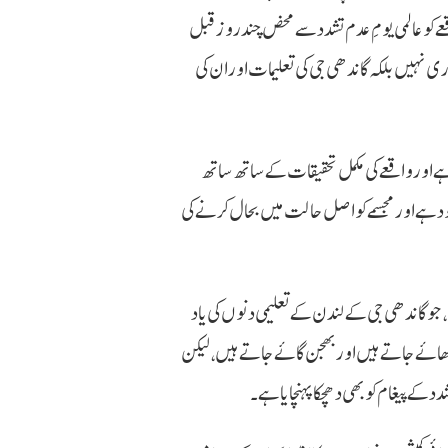
عے کو عالمی یومِ عدم تشدد سے محض چند روز قبل
ری نہیں بلکہ گاندھی جی کی تعلیمات اور ان کی
ے اور واقعے کی مکمل تحقیقات کے ساتھ ساتھ
موجود ہے اور مجسمے کو اصل حالت میں بحال کرنے کی
یا گیا تھا، جو گاندھی جی کے لندن کے تعلیمی دنوں کی یاد
ہاں پھول چڑھائے جاتے ہیں اور بھجن گائے جاتے ہیں، لیکن
 کے پیغام کو بھی دھچکا پہنچایا ہے۔