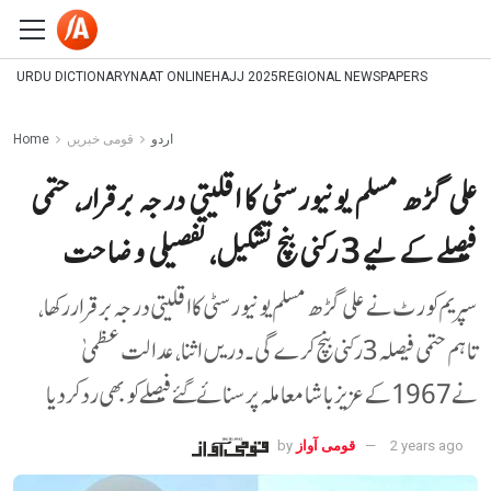
URDU DICTIONARY
NAAT ONLINE
HAJJ 2025
REGIONAL NEWSPAPERS
اردو
قومی خبریں
Home
علی گڑھ مسلم یونیورسٹی کا اقلیتی درجہ برقرار، حتمی
فیصلے کے لیے 3 رکنی بنچ تشکیل، تفصیلی وضاحت
سپریم کورٹ نے علی گڑھ مسلم یونیورسٹی کا اقلیتی درجہ برقرار رکھا،
تاہم حتمی فیصلہ 3 رکنی بنچ کرے گی۔ دریں اثنا، عدالت عظمیٰ
نے 1967 کے عزیز باشا معاملہ پر سنائے گئے فیصلے کو بھی رد کر دیا
2 years ago
قومی آواز
by