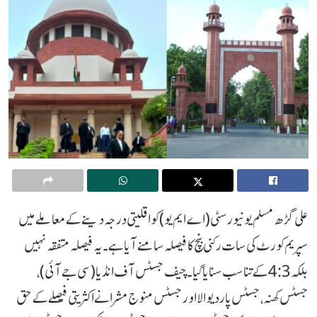
علی گڑھ مسلم یونیورسٹی (اے ایم یو) کو اقلیتی درجہ دینے کے معاملے میں
سپریم کورٹ کی سات رکنی بنچ کا فیصلہ سامنے آیا ہے۔ یہ فیصلہ متفقہ نہیں
بلکہ 4:3 کے تناسب سنایا گیا۔ چیف جسٹس آف انڈیا (سی جے آئی)،
جسٹس کھنہ، جسٹس پاردیوالا اور جسٹس منوج مشرا نے اکثریتی فیصلے کے حق