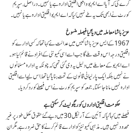
کرے گی کہ آیا اے ایم یو واقعی اقلیتی ادارہ ہے یا نہیں۔ دراصل، سپریم
کورٹ نے ابھی تک یہ طے نہیں کیا کہ اے ایم یو اقلیتی ادارہ ہے یا نہیں۔
عزیز باشا معاملہ میں دیا گیا فیصلہ منسوخ
1967 کے ایس عزیز باشا کیس میں عدالت نے کہا تھا کہ کسی ادارے کو
اقلیتی درجہ اس وقت ملے گا جب اسے اسی کمیونٹی کے افراد نے قائم کیا ہو۔
اے ایم یو کے معاملے میں دلیل یہ دی گئی تھی کہ چونکہ یہ ادارہ مسلمانوں
نے نہیں بلکہ ایک پارلیمانی قانون کے تحت بنایا گیا تھا، اس لیے اسے اقلیتی
ادارہ نہیں مانا جا سکتا۔ جمعہ کو سپریم کورٹ نے اس فیصلے کو رد کر دیا۔
حکومت اقلیتی اداروں کو ریگولیٹ کر سکتی ہے
فیصلے میں کہا گیا کہ آئین کے آرٹیکل 30 میں دیے گئے حقوق مکمل طور پر غیر
محدود نہیں ہیں۔ مذہبی کمیونٹیز کو ادارے قائم کرنے کا حق ضرور ہے، مگر ان