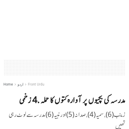
Front Urdu
اردو
Home
مدرسہ کی بچیوں پر آوارہ کتوں کا حملہ .4 زخمی
زینب (6)، سمیہ (4)، صدانہ (5) اور نبیہ (6) مدرسہ سے لوٹ رہی
تھیں