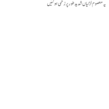
یہ معصوم لڑکیاں شدید طور پر زخمی ہو گئیں