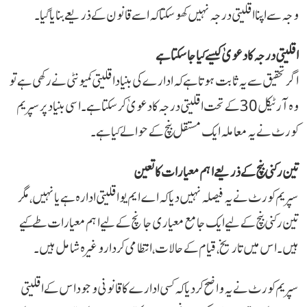
وجہ سے اپنا اقلیتی درجہ نہیں کھو سکتا کہ اسے قانون کے ذریعے بنایا گیا۔
اقلیتی درجہ کا دعویٰ کیسے کیا جا سکتا ہے
اگر تحقیق سے یہ ثابت ہوتا ہے کہ ادارے کی بنیاد اقلیتی کمیونٹی نے رکھی ہے تو
وہ آرٹیکل 30 کے تحت اقلیتی درجہ کا دعویٰ کر سکتا ہے۔ اسی بنیاد پر سپریم
کورٹ نے یہ معاملہ ایک مستقل بنچ کے حوالے کیا ہے۔
تین رکنی بنچ کے ذریعے اہم معیارات کا تعین
سپریم کورٹ نے یہ فیصلہ نہیں دیا کہ اے ایم یو اقلیتی ادارہ ہے یا نہیں، مگر
تین رکنی بنچ کے لیے ایک جامع معیاری جانچ کے لیے اہم معیارات طے کیے
ہیں۔ اس میں تاریخ، قیام کے حالات، انتظامی کردار وغیرہ شامل ہیں۔
سپریم کورٹ نے یہ واضح کر دیا کہ کسی ادارے کا قانونی وجود اس کے اقلیتی