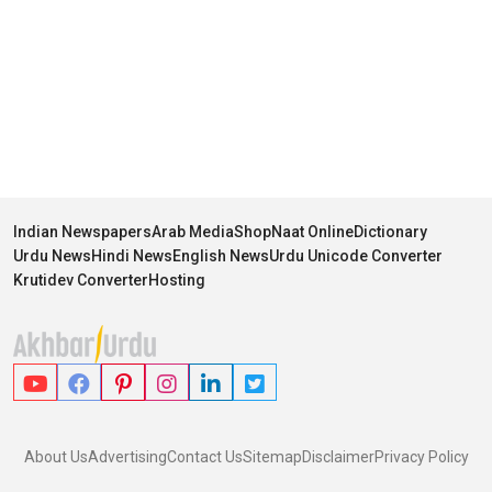
Indian Newspapers
Arab Media
Shop
Naat Online
Dictionary
Urdu News
Hindi News
English News
Urdu Unicode Converter
Krutidev Converter
Hosting
About Us
Advertising
Contact Us
Sitemap
Disclaimer
Privacy Policy