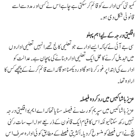
کمیونٹی کسی ادارے کو قائم کر سکتی ہے چاہے اس نے کسی اور مدد سے اسے
قانونی شکل دی ہو۔
اقلیتی درجہ کے لیے اہم پہلو
سی جے آئی نے کہا کہ ایسے ادارے جو تعلیمی کالج تھے، انہیں تعلیمی اداروں
میں تبدیل کرنے کا عمل ایک تعلیمی ادارہ بنانے کی پہچان ہے۔ عدالت کو
ادارے کی ابتدا پر غور کرنا ہوگا اور دیکھنا ہوگا کہ اسے قائم کرنے کے پیچھے کس کا
ارادہ تھا۔
عزیز باشا کیس میں رد کردہ فیصلہ
عزیز باشا کیس میں سپریم کورٹ نے فیصلہ سنایا تھا کہ اے ایم یو اقلیتی درجہ
نہیں رکھ سکتا کیونکہ اس کا قیام ایک قانون کے ذریعے ہوا۔ اب سات رکنی
بنچ نے اس فیصلے کو منسوخ کر دیا۔ اکثریتی فیصلے کے مطابق کوئی ادارہ صرف اس