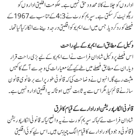
اداروں کو چلانے کا لامحدود حق نہیں ہے۔ حکومت اقلیتی اداروں کو
ریگولیٹ کر سکتی ہے۔ سپریم کورٹ نے 4:3 کے تناسب سے 1967 کے
فیصلے کو رد کر دیا، جس میں اے ایم یو کو اقلیتی درجہ دینے سے انکار کیا گیا تھا۔
وکیل کے مطابق اے ایم یو کے لیے راحت
اس فیصلے پر وکیل شادان فراست نے اے ایم یو کے لیے بڑی راحت قرار
دیا۔ ان کے مطابق فیصلے میں طے کیے گئے معیارات کی وجہ سے آگے کا کیس
مثبت رہے گا۔ انہوں نے وضاحت کی کہ قانونی طور پر اسے برطانوی قانون
ساز نے قائم کیا، مگر اس سے یہ ثابت نہیں ہوتا کہ یہ اقلیتی ادارہ نہیں ہے۔
قانونی انکارپوریشن اور ادارے کے قیام کا فرق
شادان فراست نے کہا کہ سپریم کورٹ نے یہ واضح کیا کہ قانونی انکارپوریشن
(قانونی وجود) اور ادارے کا قیام الگ چیزیں ہیں۔ اس لیے کوئی اقلیتی