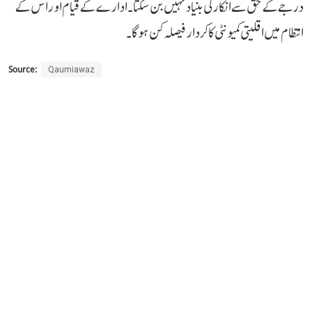
درجے کے حق سے انکار کی بنیاد نہیں بن سکتا۔ ادارے کے قیام اور اس کے
انتظام میں اقلیتی کمیونٹی کا کردار فیصلہ کن ہوگا۔
Source:
Qaumiawaz