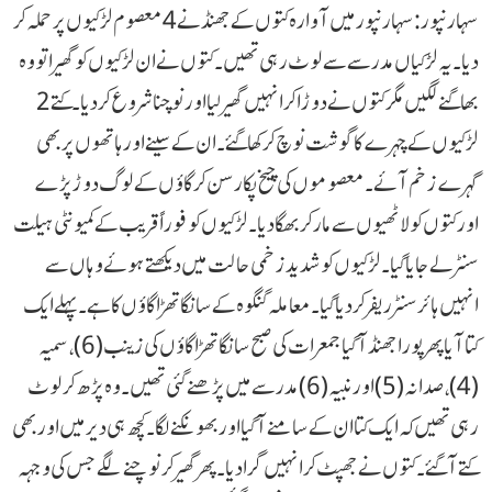
سہارنپور: سہارنپور میں آوارہ کتوں کے جھنڈ نے 4 معصوم لڑکیوں پر حملہ کر
دیا۔ یہ لڑکیاں مدرسے سے لوٹ رہی تھیں۔ کتوں نے ان لڑکیوں کو گھیرا تو وہ
بھاگنے لگیں مگر کتوں نے دوڑا کر انہیں گھیر لیا اور نوچنا شروع کر دیا۔ کتے 2
لڑکیوں کے چہرے کا گوشت نوچ کر کھا گئے۔ ان کے سینے اور ہاتھوں پر بھی
گہرے زخم آئے۔معصوموں کی چیخ پکار سن کر گاؤں کے لوگ دوڑ پڑے
اور کتوں کو لاٹھیوں سے مار کر بھگادیا۔ لڑکیوں کو فوراً قریب کے کمیونٹی ہیلت
سنٹر لے جایا گیا۔ لڑکیوں کو شدید زخمی حالت میں دیکھتے ہوئے وہاں سے
انہیں ہائر سنٹر ریفر کر دیا گیا۔ معاملہ گنگوہ کے سانگاتھڑا گاؤں کا ہے۔پہلے ایک
کتا آیا پھر پورا جھنڈ آ گیا جمعرات کی صبح سانگاتھڑا گاؤں کی زینب (6)، سمیہ
(4)، صدانہ (5) اور نبیہ (6) مدرسے میں پڑھنے گئی تھیں۔ وہ پڑھ کر لوٹ
رہی تھیں کہ ایک کتا ان کے سامنے آ گیا اور بھونکنے لگا۔ کچھ ہی دیر میں اور بھی
کتے آ گئے۔کتوں نے جھپٹ کر انہیں گرا دیا۔ پھر گھیر کر نوچنے لگے جس کی وجہہ