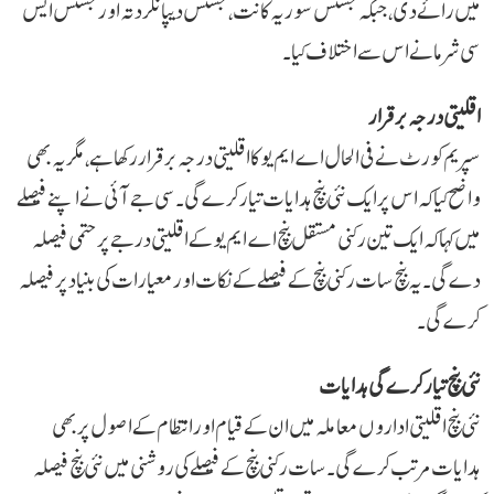
میں رائے دی، جبکہ جسٹس سوریہ کانت، جسٹس دیپانکر دتہ اور جسٹس ایس
سی شرما نے اس سے اختلاف کیا۔
اقلیتی درجہ برقرار
سپریم کورٹ نے فی الحال اے ایم یو کا اقلیتی درجہ برقرار رکھا ہے، مگر یہ بھی
واضح کیا کہ اس پر ایک نئی بنچ ہدایات تیار کرے گی۔ سی جے آئی نے اپنے فیصلے
میں کہا کہ ایک تین رکنی مستقل بنچ اے ایم یو کے اقلیتی درجے پر حتمی فیصلہ
دے گی۔ یہ بنچ سات رکنی بنچ کے فیصلے کے نکات اور معیارات کی بنیاد پر فیصلہ
کرے گی۔
نئی بنچ تیار کرے گی ہدایات
نئی بنچ اقلیتی اداروں معاملہ میں ان کے قیام اور انتظام کے اصول پر بھی
ہدایات مرتب کرے گی۔ سات رکنی بنچ کے فیصلے کی روشنی میں نئی بنچ فیصلہ