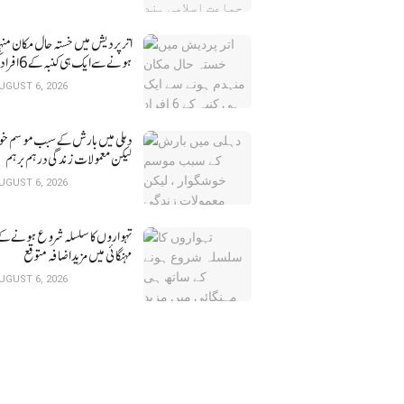
اتر پردیش میں خستہ حال 
ہونے سے ایک ہی کنبہ کے 6 افراد کی موت
UGUST 6, 2026
لیکن معمولات زندگی درہم برہم
UGUST 6, 2026
تہواروں کا سلسلہ شروع ہونے کے
مہنگائی میں مزید اضافہ متوقع
UGUST 6, 2026