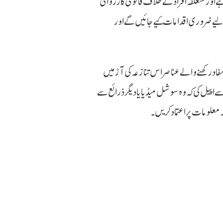
اور متعلقہ افراد کے خلاف قانونی کارروائی
لیے ضروری اقدامات کیے جائیں گے اور
فاد رکھنے والے عناصر اس تنازعہ کی آڑ میں
پیل کی کہ وہ سوشل میڈیا یا دیگر ذرائع سے
 معلومات پر اعتماد کریں۔