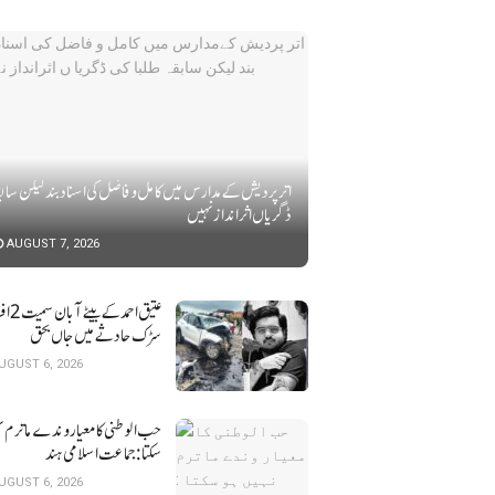
اتر پردیش کےمدارس میں کامل و فاضل کی اسناد بند لیکن سابقہ
ڈگریا ں اثرانداز نہیں
AUGUST 7, 2026
عتیق احمد کے بی
سڑک حادثے میں جاں بحق
UGUST 6, 2026
حب الوطنی کا معیار وندے ماترم ن
سکتا : جماعت اسلامی ہند
UGUST 6, 2026