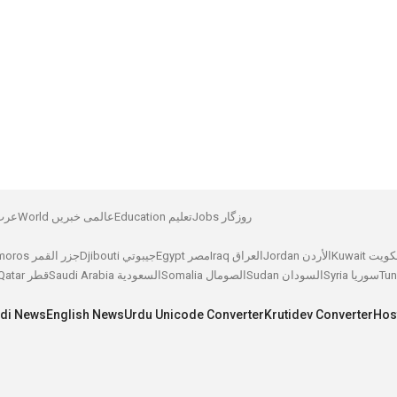
Jobs روزگار
Education تعلیم
World عالمی خبریں
Arab 
Kuw الكويت
Jordan الأردن
Iraq العراق
Egypt مصر
Djibouti جيبوتي
Comoros جزر القمر
Syria سوريا
Sudan السودان
Somalia الصومال
Saudi Arabia السعودية
Qatar قطر
ndi News
English News
Urdu Unicode Converter
Krutidev Converter
Hos