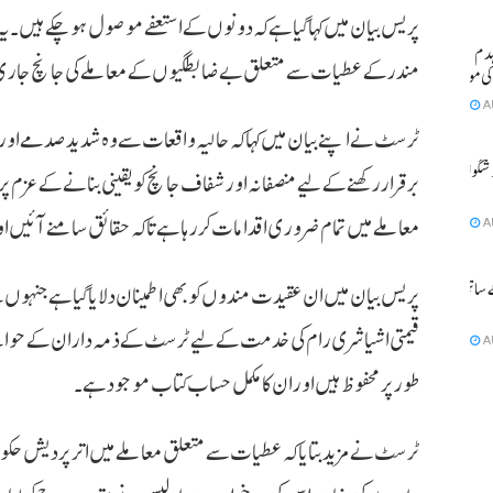
پریس بیان میں کہا گیا ہے کہ دونوں کے استعفے موصول ہو چکے ہیں
مکان منہدم
مندر کے عطیات سے متعلق بے ضابطگیوں کے معاملے کی جانچ جار
A
ٹرسٹ نے اپنے بیان میں کہا کہ حالیہ واقعات سے وہ شدید صدمے اور دک
دہلی میں بارش کے سبب موسم خوشگوار ،
برقرار رکھنے کے لیے منصفانہ اور شفاف جانچ کو یقینی بنانے کے عزم پر
معاملے میں تمام ضروری اقدامات کر رہا ہے تاکہ حقائق سامنے آئیں او
A
 ساتھ ہی
پریس بیان میں ان عقیدت مندوں کو بھی اطمینان دلایا گیا ہے جنہوں 
قیمتی اشیا شری رام کی خدمت کے لیے ٹرسٹ کے ذمہ داران کے حوالے
A
طور پر محفوظ ہیں اور ان کا مکمل حساب کتاب موجود ہے۔
ٹرسٹ نے مزید بتایا کہ عطیات سے متعلق معاملے میں اتر پردیش حکوم