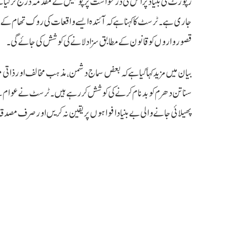
رپورٹ کی بنیاد پر اس کی درخواست پر پولیس نے مقدمہ درج کر لیا ہے 
جاری ہے۔ ٹرسٹ کا کہنا ہے کہ آئندہ ایسے واقعات کی روک تھام کے 
قصورواروں کو قانون کے مطابق سزا دلانے کی کوشش کی جائے گی۔
بیان میں مزید کہا گیا ہے کہ بعض سماج دشمن، مذہب مخالف اور ذاتی م
سناتن دھرم کو بدنام کرنے کی کوشش کر رہے ہیں۔ ٹرسٹ نے عوام سے ا
پھیلائی جانے والی بے بنیاد افواہوں پر یقین نہ کریں اور صرف مصدقہ