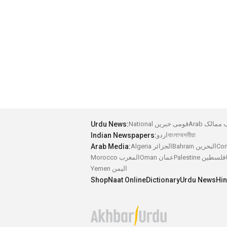
عرب ممالک
National قومی خبریں
Urdu News:
অসমীয়া
বাংলা
اردو
Indian Newspapers:
Bahrain البحرين
Algeria الجزائر
Arab Media:
Palestine فلسطين
Oman عمان
Morocco المغرب
Yemen اليمن
Shop
Naat Online
Dictionary
Urdu News
Hi