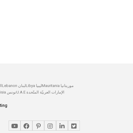
Mauritania موريتانيا
Libya ليبيا
Lebanon لبنان
ait
U.A.E الإمارات العربيّة المتّحدة
Tunisia تونس
ting