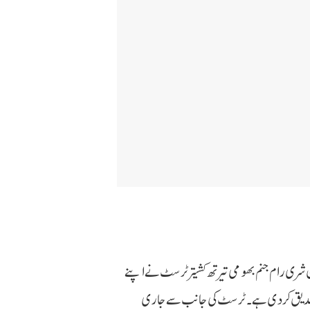
شری رام جنم بھومی تیرتھ کشیتر ٹرسٹ نے اپنے
 تصدیق کر دی ہے۔ ٹرسٹ کی جانب سے جاری