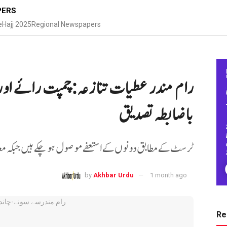
PERS
e
Hajj 2025
Regional Newspapers
رام مندر عطیات تنازعہ:چمپت رائے اور 
باضابطہ تصدیق
ٹرسٹ کے مطابق دونوں کے استعفے موصول ہو چکے ہیں جبکہ معام
by
Akhbar Urdu
1 month ago
Re