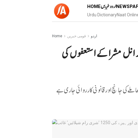
اردو خبریں
HOME
NEWSPA
Urdu Dictionary
Naat Onlin
اردو
قومی خبریں
Home
انل مشرا کے استعفوں کی
لے کی جانچ اور قانونی کارروائی جاری ہے