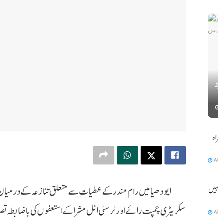
 طلبا کی
ٹے آبان سمیت 2 افراد
A
ایودھیا میں رام مندر کے عطیات سے متعلق تنازعہ کے درمیان 
ہیں ہو
سکریٹری چمپت رائے اور ٹرسٹی انل مشرا کے استعفوں کی باضابطہ
A