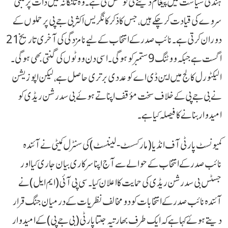
ہند کی سیاست میں پیغام دینے کی کوشش کی ہے۔ وہ تلنگانہ میں ذات پر مبنی
سروے کی قیادت کر چکے ہیں، جس کا ذکر کانگریس اکثر بی جے پی پر حملوں کے
دوران کرتی ہے۔ نائب صدر کے انتخاب کے لیے نامزدگی کی آخری تاریخ 21
اگست ہے جبکہ ووٹنگ 9 ستمبر کو ہوگی۔ اسی دن ووٹوں کی گنتی بھی ہوگی۔
الیکٹورل کالج میں این ڈی اے کو عددی برتری حاصل ہے، لیکن اپوزیشن
نے بی جے پی کے خلاف سخت مؤقف اپناتے ہوئے بی سدرشن ریڈی کو
امیدوار بنانے کا فیصلہ کیا ہے۔
کمیونسٹ پارٹی آف انڈیا (مارکسسٹ-لیننسٹ) کی سنٹرل کمیٹی نے آئندہ
نائب صدر کے انتخاب کے حوالے سے آج اپنا سرکاری بیان جاری کیا اور
جسٹس بی سدرشن ریڈی کی حمایت کا اعلان کیا۔سی پی آئی (ایم ایل) نے
آئندہ نائب صدر کے انتخابات کو دو مخالف نظریات کے درمیان جنگ قرار
دیتے ہوئے کہا ہے کہ ایک طرف بھارتیہ جنتا پارٹی (بی جے پی) کے امیدوار