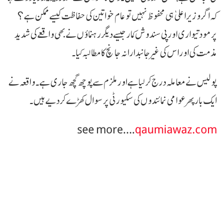
کہ اگر وزیر اعلیٰ ہی محفوظ نہیں تو عام خواتین کی حفاظت کیسے ممکن ہے؟
پرمود تیواری اور پی سندوش کمار جیسے دیگر رہنماؤں نے بھی واقعے کی شدید
مذمت کی اور اس کی غیر جانبدارانہ جانچ کا مطالبہ کیا۔
پولیس نے معاملہ درج کر لیا ہے اور ملزم سے پوچھ گچھ جاری ہے۔ واقعہ نے
ایک بار پھر عوامی نمائندوں کی سکیورٹی پر سوال کھڑے کر دیے ہیں۔
see more….
qaumiawaz.com