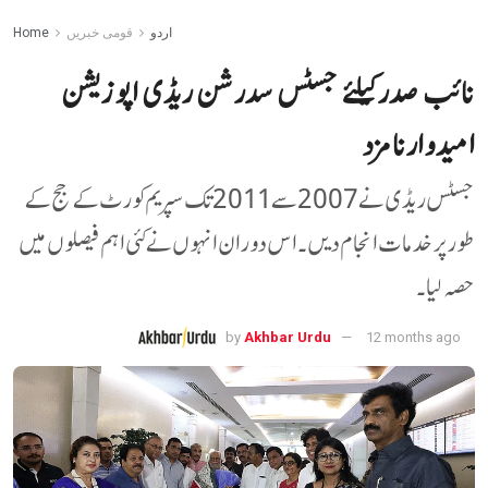
اردو
قومی خبریں
Home
نائب صدر کیلئے جسٹس سدرشن ریڈی اپوزیشن
امیدوارنامزد
جسٹس ریڈی نے 2007 سے 2011 تک سپریم کورٹ کے جج کے
طور پر خدمات انجام دیں۔ اس دوران انہوں نے کئی اہم فیصلوں میں
حصہ لیا۔
by
Akhbar Urdu
12 months ago