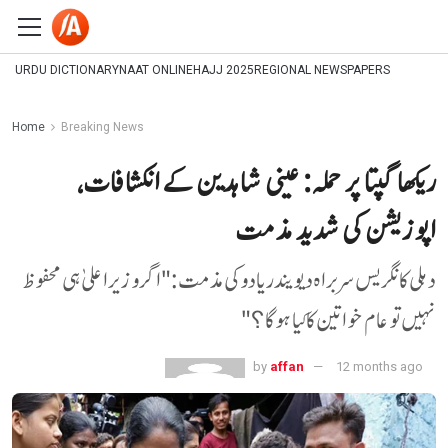
URDU DICTIONARY
NAAT ONLINE
HAJJ 2025
REGIONAL NEWSPAPERS
Home
Breaking News
ریکھا گپتا پر حملہ: عینی شاہدین کے انکشافات،
اپوزیشن کی شدید مذمت
دہلی کانگریس سربراہ دیویندر یادو کی مذمت: "اگر وزیر اعلیٰ ہی محفوظ
نہیں تو عام خواتین کا کیا ہوگا؟"
by
affan
12 months ago