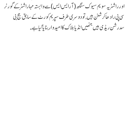
اور راشٹریہ سویم سیوک سنگھ (آر ایس ایس) سے وابستہ مہاراشٹر کے گورنر
سی پی رادھا کرشنن ہیں، تو دوسری طرف سپریم کورٹ کے سابق جج بی
سدرشن ریڈی ہیں جنھیں انڈیا بلاک کا امیدوار بنایا گیا ہے ۔