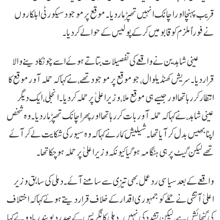
قریب پہنچا اور اچانک انہیں تھپڑ مار دیا۔ موقع پر موجود سیکورٹی اہلکاروں
نے فوراً ملزم کو قابو میں کر کے پولیس کے حوالے کر دیا۔
عینی شاہدین نے واقعے کی تفصیلات بتاتے ہوئے اسے چونکا دینے والا
قرار دیا۔ سریش کھنڈیلوال، جو موقع پر موجود تھے، نے کہا کہ حملہ آور موقع کا
انتظار کر رہا تھا اور جیسے ہی موقع ملا، وزیر اعلیٰ پر حملہ کر دیا۔ انجلی، ایک دیگر
عینی شاہد، نے کہا کہ حملہ آور بات کر رہا تھا اور پھر اچانک تھپڑ مار دیا۔ وہ شخص
اپنا بھیس بدل کر آیا تھا۔ شیلیش کمار نے کہا کہ وہ سیور کی شکایت لے کر آئے
تھے لیکن گیٹ پر ہی ہنگامہ ہو گیا کیونکہ وزیر اعلیٰ پر حملہ ہو چکا تھا۔
واقعے کے بعد سیاسی ردعمل بھی تیزی سے سامنے آئے۔ دہلی کی سابق وزیر
اعلیٰ آتشی نے حملے کو جمہوری اقدار کے خلاف قرار دیتے ہوئے کہا کہ اختلاف
کی گنجائش ہے، لیکن تشدد کی نہیں۔ دہلی کانگریس کے صدر دیویندر یادو نے کہا