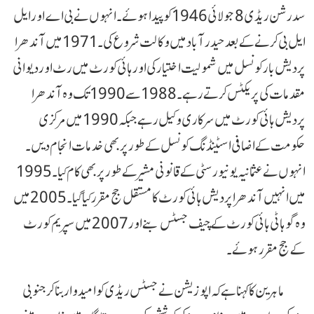
سدرشن ریڈی 8 جولائی 1946 کو پیدا ہوئے۔ انہوں نے بی اے اور ایل
ایل بی کرنے کے بعد حیدرآباد میں وکالت شروع کی۔ 1971 میں آندھرا
پردیش بار کونسل میں شمولیت اختیار کی اور ہائی کورٹ میں رٹ اور دیوانی
مقدمات کی پریکٹس کرتے رہے۔ 1988 سے 1990 تک وہ آندھرا
پردیش ہائی کورٹ میں سرکاری وکیل رہے جبکہ 1990 میں مرکزی
حکومت کے اضافی اسٹینڈنگ کونسل کے طور پر بھی خدمات انجام دیں۔
انہوں نے عثمانیہ یونیورسٹی کے قانونی مشیر کے طور پر بھی کام کیا۔ 1995
میں انہیں آندھرا پردیش ہائی کورٹ کا مستقل جج مقرر کیا گیا۔ 2005 میں
وہ گوہاٹی ہائی کورٹ کے چیف جسٹس بنے اور 2007 میں سپریم کورٹ
کے جج مقرر ہوئے۔
ماہرین کا کہنا ہے کہ اپوزیشن نے جسٹس ریڈی کو امیدوار بنا کر جنوبی