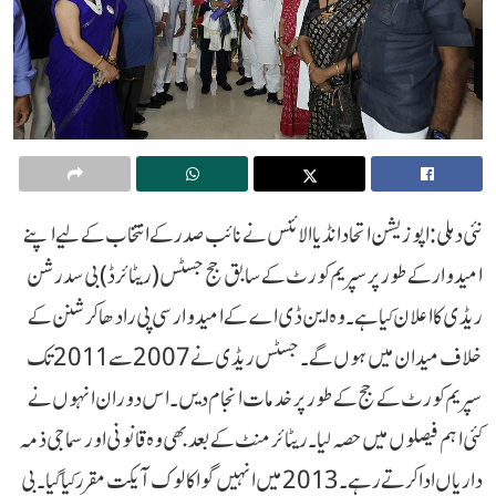
نئی دہلی : اپوزیشن اتحاد انڈیا الائنس نے نائب صدر کے انتخاب کے لیے اپنے
امیدوار کے طور پر سپریم کورٹ کے سابق جج جسٹس (ریٹائرڈ) بی سدرشن
ریڈی کا اعلان کیا ہے۔ وہ این ڈی اے کے امیدوار سی پی رادھا کرشنن کے
خلاف میدان میں ہوں گے۔جسٹس ریڈی نے 2007 سے 2011 تک
سپریم کورٹ کے جج کے طور پر خدمات انجام دیں۔ اس دوران انہوں نے
کئی اہم فیصلوں میں حصہ لیا۔ ریٹائرمنٹ کے بعد بھی وہ قانونی اور سماجی ذمہ
داریاں ادا کرتے رہے۔ 2013 میں انہیں گوا کا لوک آیکت مقرر کیا گیا۔ بی