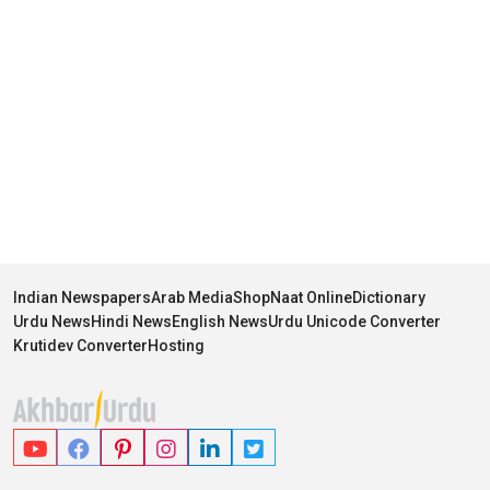
Indian Newspapers
Arab Media
Shop
Naat Online
Dictionary
Urdu News
Hindi News
English News
Urdu Unicode Converter
Krutidev Converter
Hosting