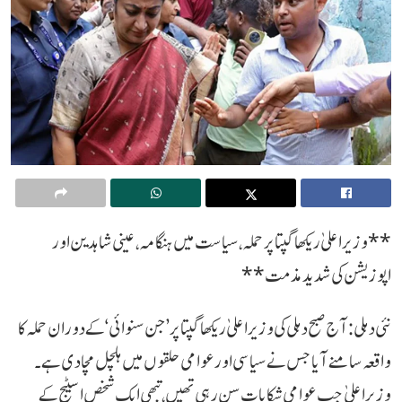
**وزیر اعلیٰ ریکھا گپتا پر حملہ، سیاست میں ہنگامہ، عینی شاہدین اور
اپوزیشن کی شدید مذمت**
نئی دہلی: آج صبح دہلی کی وزیر اعلیٰ ریکھا گپتا پر ’جن سنوائی‘ کے دوران حملہ کا
واقعہ سامنے آیا جس نے سیاسی اور عوامی حلقوں میں ہلچل مچا دی ہے۔
وزیر اعلیٰ جب عوامی شکایات سن رہی تھیں، تبھی ایک شخص اسٹیج کے