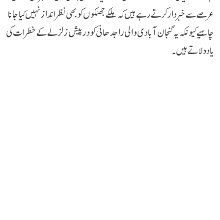
عرصے سے خبردار کرتے رہے ہیں کہ ہلکے جھٹکوں کو بھی نظر انداز نہیں کیا جانا
چاہیے کیونکہ یہ گنجان آباد ی والی راجدھانی کو درپیش زلزلے کے خطرات کی
یاد دلاتے ہیں۔