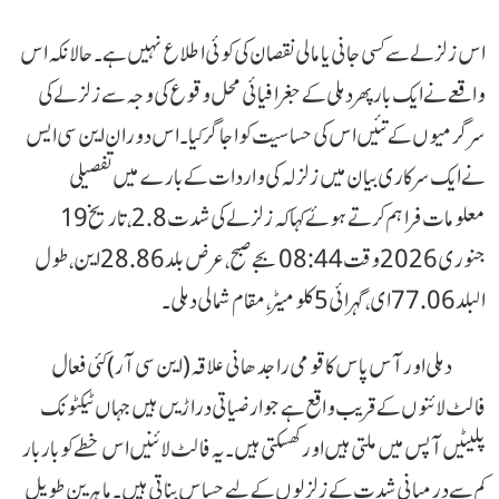
اس زلزلے سے کسی جانی یا مالی نقصان کی کوئی اطلاع نہیں ہے۔ حالانکہ اس
واقعے نے ایک بار پھر دہلی کے جغرافیائی محل وقوع کی وجہ سے زلزلے کی
سرگرمیوں کے تئیں اس کی حساسیت کو اجاگر کیا۔ اس دوران این سی ایس
نے ایک سرکاری بیان میں زلزلہ کی واردات کے بارے میں تفصیلی
معلومات فراہم کرتے ہوئے کہا کہ زلزلے کی شدت 2.8، تاریخ 19
جنوری 2026 وقت 08:44 بجے صبح،عرض بلد 28.86 این، طول
البلد 77.06 ای، گہرائی 5 کلومیٹر، مقام شمالی دہلی۔
دہلی اور آس پاس کا قومی راجدھانی علاقہ (این سی آر) کئی فعال
فالٹ لائنوں کے قریب واقع ہے جو ارضیاتی دراڑیں ہیں جہاں ٹیکٹونک
پلیٹیں آپس میں ملتی ہیں اور کھسکتی ہیں۔ یہ فالٹ لائنیں اس خطے کو بار بار
کم سے درمیانی شدت کے زلزلوں کے لیے حساس بناتی ہیں۔ ماہرین طویل