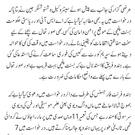
عرضی گزار کی جانب سے پیش ہوئے سینئر وکیل وشنو شنکرجین نے بتایا کہ
درخواست میں یہ بھی مطالبہ کیا گیا ہے کہ اے ایس آئی اور ریاستی حکومت
بسنت پنچمی کے موقع پر امن و امان کی کسی بھی صورتحال سے بچنے کے لیے
سخت حفاظتی انتظامات کو یقینی بنائے۔ درخواست میں وقت کی کمی کا حوالہ
دیتے ہوئے سپریم کورٹ سے کیس کی فوری سماعت کرنے کی استدعا کی گئی
ہے۔ ہندو فریق کا استدلال ہے کہ بسنت پنچمی بہت قریب ہے اور صورتحال
کے بارے میں پہلے سے واضح احکامات کی ضرورت ہے۔
ہندو فرنٹ فار جسٹس کی طرف سے دائر درخواست میں دعویٰ کیا گیا ہے کہ
بھوج شالا احاطے میں ماں واگ دیوی یعنی علم، موسیقی اورفن کی دیوی
سرسوتی کا مندر ہے جس کی تعمیر 11 ویں صدی میں پرمار راجاؤں نے کروائی
تھی۔ تاریخی طور پر یہاں ہندو پوجا ارچنا کرتے ہیں۔ درخواست میں 7