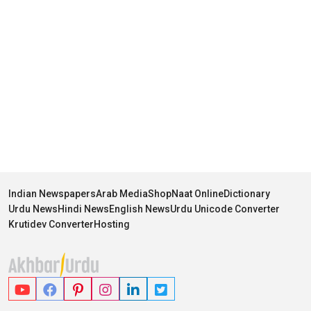
Indian Newspapers
Arab Media
Shop
Naat Online
Dictionary
Urdu News
Hindi News
English News
Urdu Unicode Converter
Krutidev Converter
Hosting