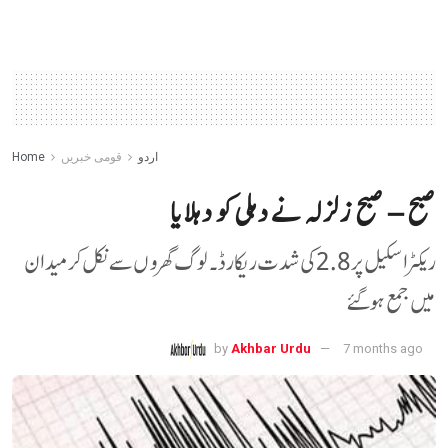
اردو
قومی خبریں
Home
صبح – صبح زلزلہ نے دہلی کو دہلایا
ریکٹر اسکیل پر 2.8 کی شدت ریکارڈ ۔ لوگ گھروں سے نکل کر میدان
میں جمع ہو گئے
by
Akhbar Urdu
7 months ago