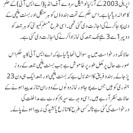
اپریل 2003 کے آرکیالوجیکل سروے آف انڈیا (اے ایس آئی) کے حکم
کا حوالہ دیا گیا ہے۔ اس حکم کے تحت ہندوؤں کو ہر منگل اور بسنت پنچمی کے
دن پوجا کرنے کی اجازت دی گئی تھی۔ اسی طرح مسلم کمیونٹی کو ہر جمعہ کو
دوپہر1 سے 3 بجے تک جمعہ کی نمازادا کرنے کی اجازت دی گئی ہے۔
حالانکہ درخواست میں یہ سوال اٹھایا گیا ہے کہ اے ایس آئی کا یہ حکم اس
صورت حال پر مکمل طور پر خاموش ہے جب بسنت پنچمی جمعہ کے روز
پڑجائے۔ ہندو فریق کا استدلال ہے کہ بسنت پنچمی اور جمعہ ایک ہی دن 23
جنوری کو ہیں جس سے پوجا اور نماز دونوں کے دوران تنازعہ پیدا ہونے کے
حالات نظر آرہے ہیں۔ اسی وجہ سے سپریم کورٹ سے مداخلت کی
درخواست کی گئی ہے تاکہ کسی طرح کا تنازع یا کشیدگی نہ پیدا ہونے پائے۔