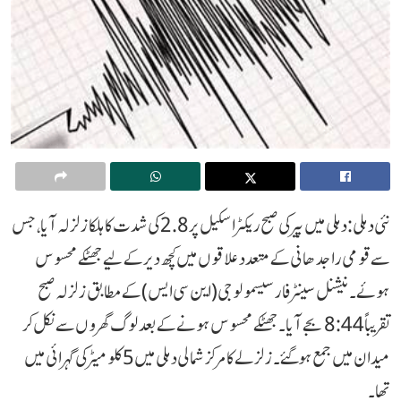
نئی دہلی : دہلی میں پیر کی صبح ریکٹر اسکیل پر 2.8 کی شدت کا ہلکا زلزلہ آیا، جس
سے قومی راجدھانی کے متعدد علاقوں میں کچھ دیر کے لیے جھٹکے محسوس
ہوئے۔ نیشنل سینٹر فار سیسمولوجی (این سی ایس) کے مطابق زلزلہ صبح
تقریباً 8:44 بجے آیا۔ جھٹکے محسوس ہونے کے بعد لوگ گھروں سے نکل کر
میدان میں جمع ہو گئے۔ زلزلے کا مرکز شمالی دہلی میں 5 کلومیٹر کی گہرائی میں
تھا۔