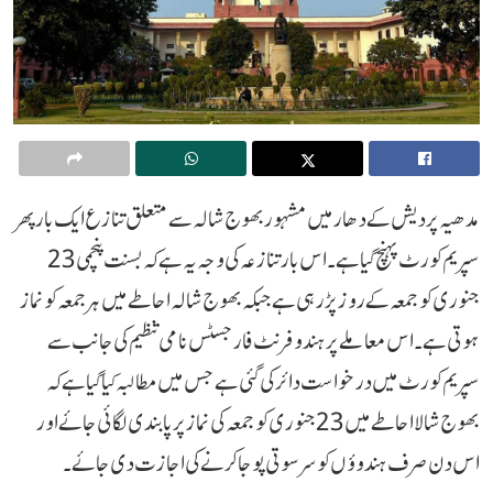
مدھیہ پردیش کے دھار میں مشہور بھوج شالہ سے متعلق تنازع ایک بار پھر
سپریم کورٹ پہنچ گیا ہے۔ اس بار تنازعہ کی وجہ یہ ہے کہ بسنت پنچمی 23
جنوری کو جمعہ کے روز پڑرہی ہے جبکہ بھوج شالہ احاطے میں ہر جمعہ کو نماز
ہوتی ہے۔ اس معاملے پر ہندو فرنٹ فار جسٹس نامی تنظیم کی جانب سے
سپریم کورٹ میں درخواست دائر کی گئی ہے جس میں مطالبہ کیا گیا ہے کہ
بھوج شالا احاطے میں 23 جنوری کو جمعہ کی نماز پر پابندی لگائی جائے اور
اس دن صرف ہندوؤں کو سرسوتی پوجا کرنے کی اجازت دی جائے۔