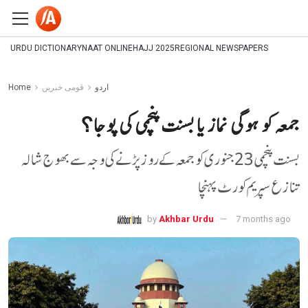
URDU DICTIONARY
NAAT ONLINE
HAJJ 2025
REGIONAL NEWSPAPERS
اردو
قومی خبریں
Home
جمعہ کو ہوگی نماز یا بسنت پنچمی کی پوجا؟
بسنت پنچمی 23 جنوری کو جمعہ کے روز پڑنے کی وجہ سے بھوج شالہ
تنازع سپریم کورٹ پہنچا
by
Akhbar Urdu
7 months ago