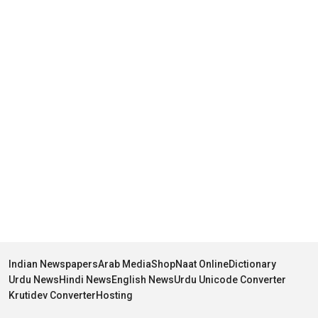
Indian Newspapers
Arab Media
Shop
Naat Online
Dictionary
Urdu News
Hindi News
English News
Urdu Unicode Converter
Krutidev Converter
Hosting