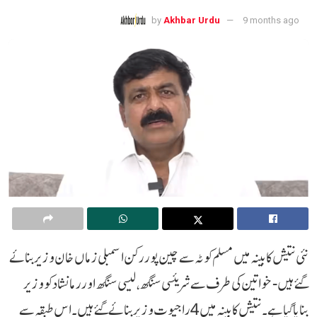
by
Akhbar Urdu
9 months ago
نئی نتیش کابینہ میں مسلم کوٹہ سے چین پور رکن اسمبلی زماں خان وزیر بنائے
گئے ہیں -خواتین کی طرف سے شریئسی سنگھ، لیسی سنگھ اور رما نشاد کو وزیر
بنایا گیا ہے۔نتیش کابینہ میں 4 راجپوت وزیر بنائے گئے ہیں۔ اس طبقہ سے