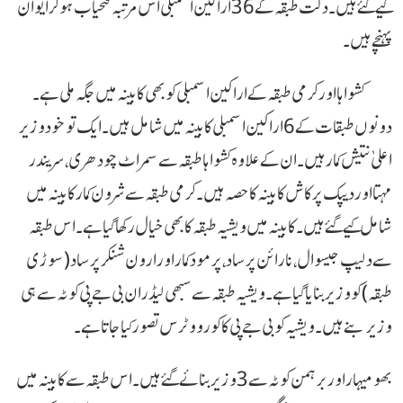
کیے گئے ہیں۔ دلت طبقہ کے 36 اراکین اسمبلی اس مرتبہ فتحیاب ہو کر ایوان
پہنچے ہیں۔
کشواہا اور کرمی طبقہ کے اراکین اسمبلی کو بھی کابینہ میں جگہ ملی ہے۔
دونوں طبقات کے 6 اراکین اسمبلی کابینہ میں شامل ہیں۔ ایک تو خود وزیر
اعلیٰ نتیش کمار ہیں۔ ان کے علاوہ کشواہا طبقہ سے سمراٹ چودھری، سریندر
مہتا اور دیپک پرکاش کابینہ کا حصہ ہیں۔ کرمی طبقہ سے شرون کمار کابینہ میں
شامل کیے گئے ہیں۔کابینہ میں ویشیہ طبقہ کا بھی خیال رکھا گیا ہے۔ اس طبقہ
سے دلیپ جیسوال، نارائن پرساد، پرمود کمار اور ارون شنکر پرساد (سوڑی
طبقہ) کو وزیر بنایا گیا ہے۔ ویشیہ طبقہ سے سبھی لیڈران بی جے پی کوٹہ سے ہی
وزیر بنے ہیں۔ ویشیہ کو بی جے پی کا کور ووٹرس تصور کیا جاتا ہے۔
بھومیہار اور برہمن کوٹہ سے 3 وزیر بنائے گئے ہیں۔ اس طبقہ سے کابینہ میں