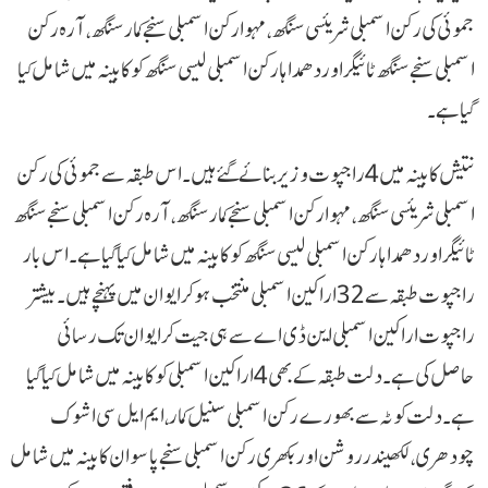
جموئی کی رکن اسمبلی شریئسی سنگھ، مہوا رکن اسمبلی سنجے کمار سنگھ، آرہ رکن
اسمبلی سنجے سنگھ ٹائیگر اور دھمداہا رکن اسمبلی لیسی سنگھ کو کابینہ میں شامل کیا
گیا ہے۔
نتیش کابینہ میں 4 راجپوت وزیر بنائے گئے ہیں۔ اس طبقہ سے جموئی کی رکن
اسمبلی شریئسی سنگھ، مہوا رکن اسمبلی سنجے کمار سنگھ، آرہ رکن اسمبلی سنجے سنگھ
ٹائیگر اور دھمداہا رکن اسمبلی لیسی سنگھ کو کابینہ میں شامل کیا گیا ہے۔ اس بار
راجپوت طبقہ سے 32 اراکین اسمبلی منتخب ہو کر ایوان میں پہنچے ہیں۔ بیشتر
راجپوت اراکین اسمبلی این ڈی اے سے ہی جیت کر ایوان تک رسائی
حاصل کی ہے۔دلت طبقہ کے بھی 4 اراکین اسمبلی کو کابینہ میں شامل کیا گیا
ہے۔ دلت کوٹہ سے بھورے رکن اسمبلی سنیل کمار، ایم ایل سی اشوک
چودھری، لکھیندر روشن اور بکھری رکن اسمبلی سنجے پاسوان کابینہ میں شامل