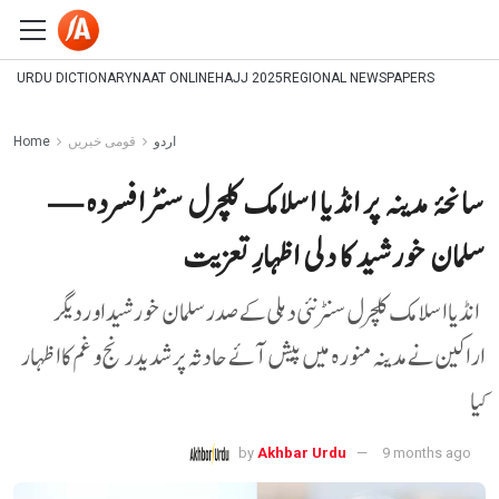
URDU DICTIONARY
NAAT ONLINE
HAJJ 2025
REGIONAL NEWSPAPERS
اردو
قومی خبریں
Home
سانحۂ مدینہ پر انڈیا اسلامک کلچرل سنٹر افسردہ —
سلمان خورشید کا دلی اظہارِ تعزیت
انڈیا اسلامک کلچرل سنٹر نئی دہلی کے صدر سلمان خورشید اور دیگر
اراکین نے مدینہ منورہ میں پیش آئے حادثہ پر شدید رنج و غم کا اظہار
کیا
by
Akhbar Urdu
9 months ago