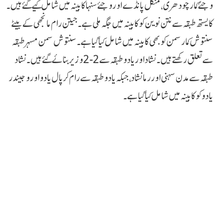
وجئے کمار چودھری، منگل پانڈے اور وجئے سنہا کابینہ میں شامل کیے گئے ہیں۔
کایستھ طبقہ سے نتن نوین کو کابینہ میں جگہ ملی ہے۔ جیتن رام مانجھی کے بیٹے
سنتوش کمار سمن کو بھی کابینہ میں شامل کیا گیا ہے۔ سنتوش سمن مسہر طبقہ
سے تعلق رکھتے ہیں۔نشاد اور یادو طبقہ سے 2-2 وزیر بنائے گئے ہیں۔ نشاد
طبقہ سے مدن سہنی اور رما نشاد، جبکہ یادو طبقہ سے رام کرپال یادو اور وجیندر
یادو کو کابینہ میں شامل کیا گیا ہے۔