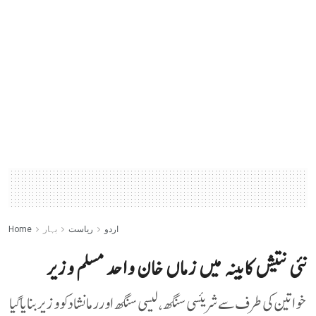
اردو
ریاست
بہار
Home
نئی نتیش کابینہ میں زماں خان واحد مسلم وزیر
خواتین کی طرف سے شریئسی سنگھ، لیسی سنگھ اور رما نشاد کو وزیر بنایا گیا