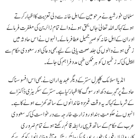
سلمان خورشید نے مرحومین کے اہل خانہ سے دلی تعزیت کا اظہار کرتے
ہوئے کہا کہ اللہ تعالیٰ جاں بحق ہونے والے تمام زائرین کی مغفرت فرمائے
اور ان کے اہل خانہ کو صبرِ جمیل عطا فرمائے۔ انہوں نے اس حادثہ میں
زخمی ہونے والوں کی جلد صحت یابی کے لیے بھی دعا کی اور سعودی حکام سے
اپیل کی کہ زخمیوں کو ہر ممکن طبی مدد فراہم کی جائے۔
انڈیا اسلامک کلچرل سنٹر کے دیگر عہدیداران نے بھی اس افسوسناک
حادثے پر گہرے دکھ اور سوگ کا اظہار کیا ہے۔ سنٹر کے سکریٹری ڈاکٹر اے
کے شرما نے کہا کہ یہ وقت غمزدہ خاندانوں کے ساتھ کھڑے ہونے کا ہے۔
انہوں نے حکومتِ ہند اور وزارتِ خارجہ سے درخواست کی کہ سعودی
عرب کے حکام کے ساتھ قریبی رابطہ قائم رکھتے ہوئے تمام ضروری
کارروائیاں فوری طور پر پوری کی جائیں، تاکہ متاثرہ خاندانوں کو کم سے کم