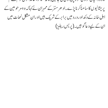
پریشانیوں کا سامنا کرنا پڑے۔ادھر سنٹر کے ممبران نے کہا کہ وہ مرحومین کے
اہل خانہ کے دکھ اور درد میں برابر کے شریک ہیں اور ان مشکل لمحات میں
ان کے لیے دعاگو ہیں۔(پریس ریلیز)