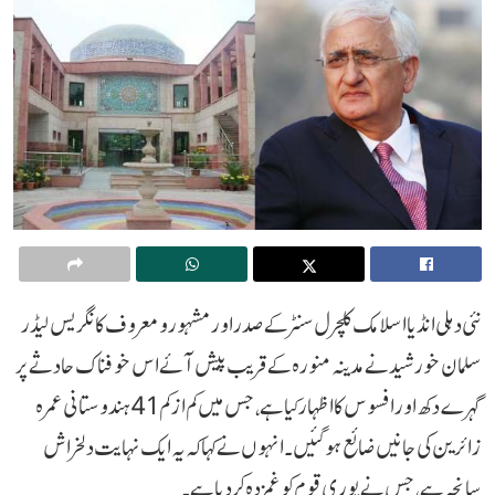
نئی دہلی انڈیا اسلامک کلچرل سنٹر کے صدر اور مشہور و معروف کانگریس لیڈر
سلمان خورشید نے مدینہ منورہ کے قریب پیش آئے اس خوفناک حادثے پر
گہرے دکھ اور افسوس کا اظہار کیا ہے، جس میں کم از کم 41 ہندوستانی عمرہ
زائرین کی جانیں ضائع ہوگئیں۔ انہوں نے کہا کہ یہ ایک نہایت دلخراش
سانحہ ہے، جس نے پوری قوم کو غمزدہ کر دیا ہے۔