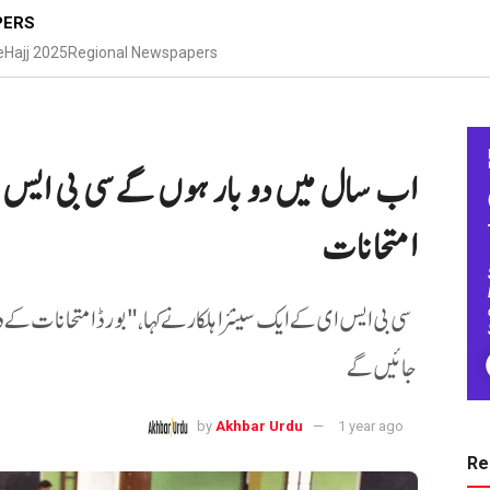
PERS
e
Hajj 2025
Regional Newspapers
اب سال میں دو بار ہوں گےسی بی ایس 
امتحانات
سی بی ایس ای کے ایک سینئر اہلکار نے کہا، "بورڈ امتحانات کے د
جائیں گے
by
Akhbar Urdu
1 year ago
Re