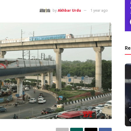
by
Akhbar Urdu
1 year ago
Re
اتر پردیش میں خستہ حال مکان منہدم ہونے سے ایک ہی کنبہ کے 6