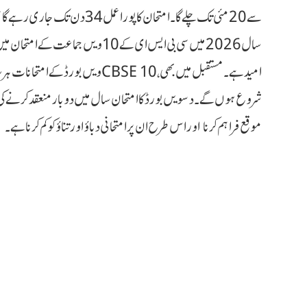
شروع ہوں گے۔ دسویں بورڈ کا امتحان سال میں دو بار منعقد کرنے کی تجویز
موقع فراہم کرنا اور اس طرح ان پر امتحانی دباؤ اور تناؤ کو کم کرنا ہے۔