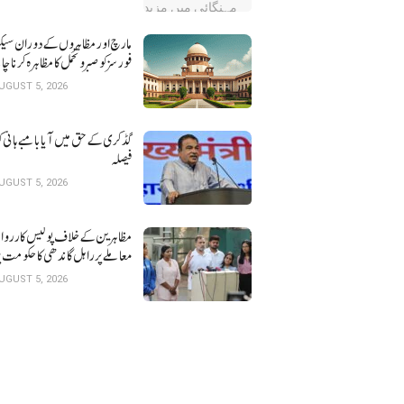
مارچ اور مظاہروں کے دوران سیک
فورسز کو صبر و تحمل کا مظاہرہ کرنا چ
کورٹ
UGUST 5, 2026
گڈکری کے حق میں آیا بامبے ہائی 
فیصلہ
UGUST 5, 2026
مظاہرین کے خلاف پولیس کارروا
معاملے پرراہل گاندھی کا حکومت 
حملہ
UGUST 5, 2026