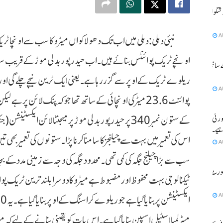
دہلی میں بارش کے سبب موسم خوشگوار ،
A
نبئی دہلی : دہلی میں اب تک دھولا کواں میٹرو کا سب سے اونچا 
اونچے ٹریک پوائنٹس بنائے ہیں۔ اب حیدر پور بدلی موڑکے قریب سب 
 ساتھ ہی
ریلوے ٹریک کے اوپر سے گزر رہا ہے۔ یعنی ایک ٹرین نیچے چلے گی اور
A
پوائنٹ 23.6 میٹر کی اونچائی کے ساتھ تھا جوکہ پنک لائن پ
ورٹی
کے ستون نمبر340 پر حیدر پور بدلی موڑ پر میجنٹا لائن 
اہیے۔ سپریم
اس کی تعمیر میں بہت سے چیلنجز کا سامنا کرنا پڑا۔ ستونوں کی تعمیر بھی
A
سب سے بڑا چیلنج جگہ کی کمی تھی۔محدود جگہ کی وجہ سے زمینی مدد کے بجائے 
کورٹ کا
ٹیکنالوجی بہت محفوظ اور مضبوط ہے میٹروکا دوسرا بلند ترین ٹریک پو
A
میٹر لمبا اسٹیل اسپین بنایا گیا ہے۔اس بات کو یقینی بنانے کے لیے کہ