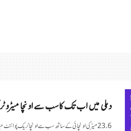
دہلی میں اب تک کاسب سے اونچا میٹروٹری
23.6 میٹر کی اونچائی کے ساتھ سب سے اونچا ٹریک پوائنٹ حیدر پور بدلی موڑ پر میجنٹا لائن ایکسٹینشن پر ہے