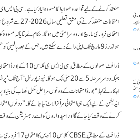
منعقد کرنے کے لیے قواعد و ضوابط کا مسودہ تیار کیا ہے۔ سی بی ایس ا
ورٹی
امتحانات منعقد کرنے 
اہیے۔ سپریم
A
امتحان فروری مارچ اور دوسرا مئی میں ہوگا۔ حکام نے بتایا کہ مسودہ کو
ہولڈرز 9 مارچ تک اپنی رائے دے سکتے ہیں، جس کے بعد پالیسی کو حتمی شکل دی جائے گی۔
کورٹ کا
A
جبکہ دوسرا مرحلہ 5 سے 20 مئی تک ہوگا۔نیوز پورٹل 
ئی کے
پر سخت
اہلکار نے کہا، “بورڈ امتحانات کے دونوں مراحل مکمل نصاب کی بنیاد پ
A
ایڈیشن کے لیے ایک ہی امتحانی مراکز الاٹ کیا جائے گا۔” دونوں امتح
کرنے کے وقت کیا جائے گا اور امیدواروں کو اسے رجسٹریشن کے وقت ہ