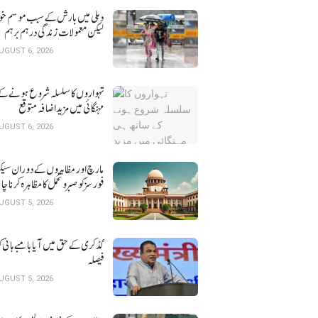
لیکن معمولات زندگی درہم برہم
UGUST 6, 2026
تہواروں کا سلسلہ شروع ہونے کے
مہنگائی میں مزید اضافہ متوقع
UGUST 6, 2026
مارچ اور مظاہروں کے دوران سیک
فورسز کو صبر و تحمل کا مظاہرہ کرنا چ
کورٹ
UGUST 5, 2026
گڈکری کے حق میں آیا بامبے ہائی 
فیصلہ
UGUST 5, 2026