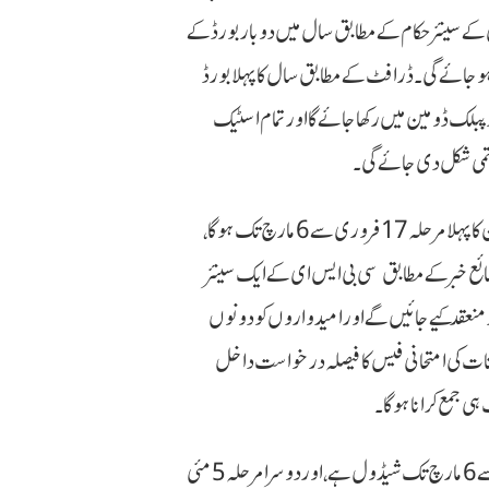
ی کے سینئر حکام کے مطابق سال میں دو بار بورڈ کے
کی مشق تعلیمی سال 2026-27 سے شروع ہو جائے گی۔ ڈرافٹ کے مطابق سال کا پہلا بورڈ
 پبلک ڈومین میں رکھا جائے گا اور تمام اسٹیک
ڈرافٹ اصولوں کے مطابق، سی بی ایس ای کلاس 10 کے بورڈ امتحان کا پہلا مرحلہ 17 فروری سے 6 مارچ تک ہوگا،
‘آج تک‘ پر شائع خبر کے مطابق سی بی ایس ای کے ایک سینئر
ر منعقد کیے جائیں گے اور امیدواروں کو دونوں
انات کی امتحانی فیس کا فیصلہ درخواست داخل
ی جمع کرانا ہوگا۔
ڈرافٹ کے مطابق، CBSE کلاس 10ویں کا امتحان 17 فروری سے 6 مارچ تک شیڈول ہے، اور دوسرا مرحلہ 5 مئی