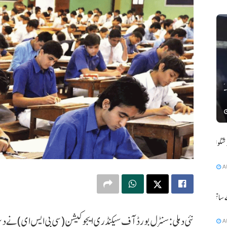
اتر پردیش میں خستہ حال مکان منہدم ہونے سے ایک ہی کنبہ کے 6
دہلی میں بارش کے سبب موسم خوشگوار ،
A
 ساتھ ہی
نئی دہلی:سنٹرل بورڈ آف سیکنڈری ایجوکیشن (سی بی ایس ای) نے دس
A