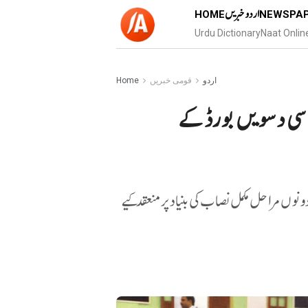
اردو خبریں
HOME
NEWSPA
Urdu Dictionary
Naat Onlin
اردو
قومی خبریں
Home
سی دسویں بورڈ کے
ونوں مراحل مکمل نصاب کی بنیاد پر منعقد کیے