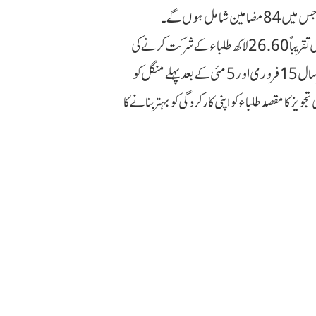
سے 20 مئی تک چلے گا۔ امتحان کا پورا عمل 34 دن تک جاری رہے گا جس میں 84 مضامین شامل ہوں گے۔
سال 2026 میں سی بی ایس ای کے 10ویں جماعت کے امتحان میں تقریباً 26.60 لاکھ طلباء کے شرکت کرنے کی
امید ہے۔ مستقبل میں بھی، CBSE 10ویں بورڈ کے امتحانات ہر سال 15 فروری اور 5 مئی کے بعد پہلے منگل کو
 کا مقصد طلباء کو اپنی کارکردگی کو بہتر بنانے کا