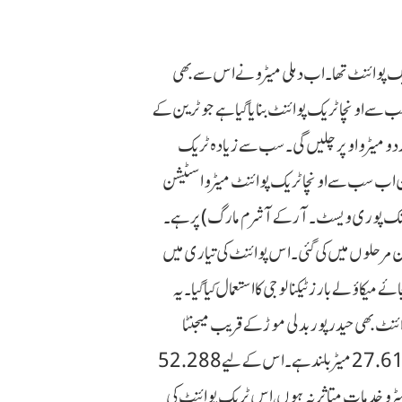
ٹریک پوائنٹ تھا۔ اب دہلی میٹرو نے اس سے بھی
سے اونچا ٹریک پوائنٹ بنایا گیا ہے جو ٹرین کے
 دو میٹرو اوپر چلیں گی۔ سب سے زیادہ ٹریک
ر ہے لیکن اب سب سے اونچا ٹریک پوائنٹ میٹرو اسٹیشن
ایکسٹینشن (جنک پوری ویسٹ ۔ آر کے آشرم مارگ) پر ہے۔
 تین مرحلوں میں کی گئی۔ اس پوائنٹ کی تیاری میں
میکاؤلے بارز ٹیکنالوجی کا استعمال کیا گیا۔ یہ
ائنٹ بھی حیدر پور بدلی موڑکے قریب میجنٹا
ایکسٹینشن پر بنایا گیا ہے جو ریلوے کراسنگ کے اوپر بنایاگیا ہے۔ یہ 27.610 میٹر بلند ہے۔ اس کے لیے 52.288
 میٹرو خدمات متاثر نہ ہوں، اس ٹریک پوائنٹ کی