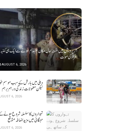
افراد کی موت
AUGUST 6, 2026
لیکن معمولات زندگی درہم برہم
UGUST 6, 2026
تہواروں کا سلسلہ شروع ہونے کے
مہنگائی میں مزید اضافہ متوقع
UGUST 6, 2026