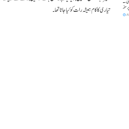
ئی کے
پر سخت
تیاری کا کام ہمیشہ رات کوکیا جاتا تھا۔
A