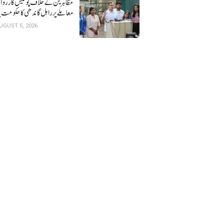
مظاہرین کے خلاف پولیس کارروا
معاملے پرراہل گاندھی کا حکومت 
حملہ
UGUST 5, 2026