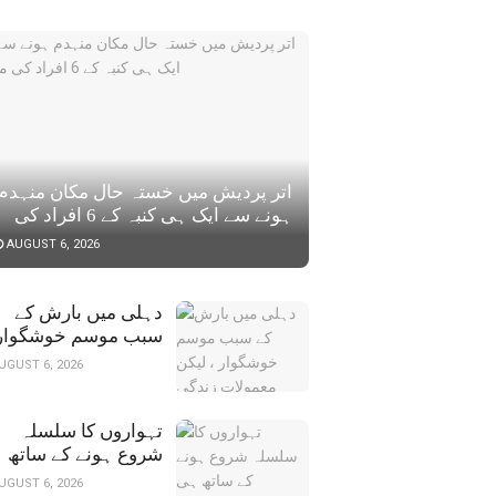
اتر پردیش میں خستہ حال مکان منہد
ہونے سے ایک ہی کنبہ کے 6 افراد کی
موت
AUGUST 6, 2026
دہلی میں بارش کے
لیکن معمولات زندگی
UGUST 6, 2026
درہم برہم
تہواروں کا سلسلہ
شروع ہونے کے ساتھ
ہی مہنگائی میں مزید
UGUST 6, 2026