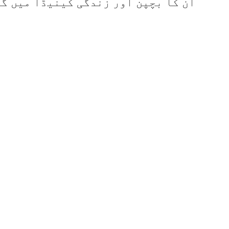
ان کا بچپن اور زندگی کینیڈا میں گ