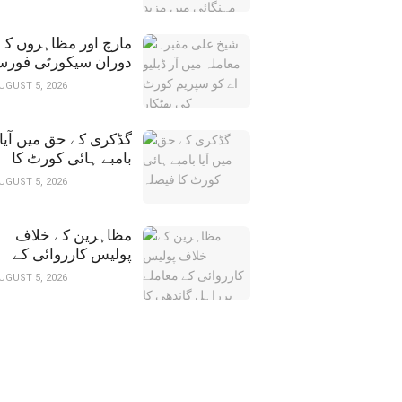
اضافہ متوقع
مارچ اور مظاہروں کے
دوران سیکورٹی فورس
کو صبر و تحمل کا
UGUST 5, 2026
مظاہرہ کرنا چاہیے۔
سپریم کورٹ
گڈکری کے حق میں آیا
بامبے ہائی کورٹ کا
فیصلہ
UGUST 5, 2026
مظاہرین کے خلاف
پولیس کارروائی کے
معاملے پرراہل گاندھ
UGUST 5, 2026
کا حکومت پر سخت
حملہ