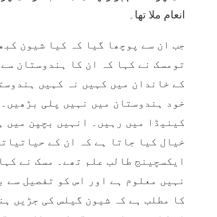
انعام ملا تھا۔
جب ان سے پوچھا گیا کہ کیا شیون کبھ
تومسک نے کہا کہ ان کا ہندوستان سے 
کے خاندان میں کہیں نہ کہیں ہندوست
خود ہندوستان میں نہیں پلی بڑھیں۔ 
کینیڈا میں رہیں۔ انہیں بچپن میں ہ
خیال کیا جاتا ہے کہ ان کے حیاتیات
ایکسچینج طالب علم تھے۔ مسک نے کہا
نہیں معلوم ہے اور اس کو تفصیل سے ب
کا مطلب ہے کہ شیون گیلس کی جڑیں ہن