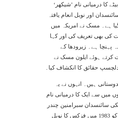
ٹے کا درمیانی نام ’شیکھر‘
نسدان اور نوبل انعام یافتہ
گیا ہے۔ مسک نے امریکہ میں
ت کی بھی تعریف کی اور کہا
 پہنچا ہے۔ زیرودھا کے
ت کرتے ہوئے ایلون مسک نے
دلچسپ حقائق کا انکشاف کیا۔
وستانی ہیں۔ انہوں نے یہ
ں میں سے ایک کا درمیانی نام
یکی سائنسدان سبرامنین چندر
شیکھر کے نام پر رکھا گیا ہے۔ چندر شیکھر کو 1983 میں فزکس کا نوبل