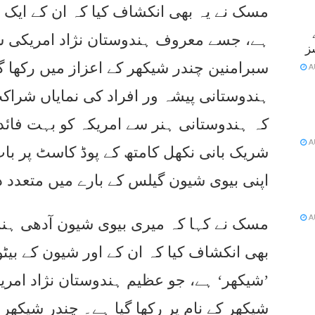
مسک نے یہ بھی انکشاف کیا کہ ان کے ایک بی
ہے، جسے معروف ہندوستان نژاد امریکی سائ
ز
سبرامنین چندر شیکھر کے اعزاز میں رکھا 
A
ہندوستانی پیشہ ور افراد کی نمایاں شراک
کہ ہندوستانی ہنر سے امریکہ کو بہت فائدہ
A
شریک بانی نکھل کامتھ کے پوڈ کاسٹ پر با
اپنی بیوی شیون گیلس کے بارے میں متعدد 
ی
A
مسک نے کہا کہ میری بیوی شیون آدھی ہند
بھی انکشاف کیا کہ ان کے اور شیون کے بیٹو
’شیکھر‘ ہے، جو عظیم ہندوستان نژاد امر