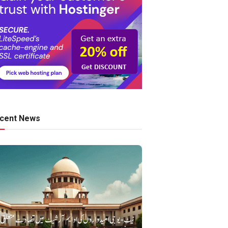
cent News
نیٹ-یو جی امیدواروں کی او ایم آر شیٹ میں تضاد سے متعلق