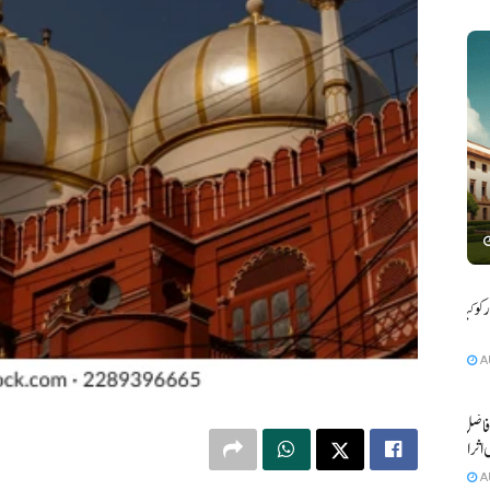
و کیا بے
A
فاضل کی
 اثرانداز
A