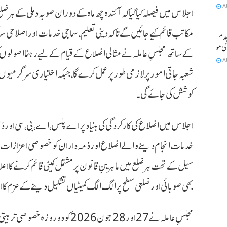
A
اجلاس میں فیصلہ کیا گیا کہ آئندہ چھ ماہ کے دوران صوبہ دہلی کے ہر ضلع 
مکاتب قائم کیے جائیں گے تاکہ دینی تعلیم، سماجی خدمات اور اصلاحی سر
مکان منہدم
کے ساتھ مجلسِ عاملہ نے مثالی اضلاع کے قیام کے لیے رہنما اصولوں کی 
A
شعبہ جاتی امور پر لازمی طور پر عمل کرے گا، جبکہ اختیاری سرگرمیوں م
کوشش کی جائے گی۔
اجلاس میں اضلاع کی کارکردگی کی بنیاد پر اے پلس، اے، بی، سی اور ڈی گ
خدمات انجام دینے والے اضلاع اور ذمہ داران کو خصوصی اعزازات سے
سیل کے تحت ہر ضلع میں ماہرینِ قانون پر مشتمل کمیٹی قائم کرنے کا اعل
بھی صوبائی اور ضلعی سطح پر الگ الگ کمیٹیاں تشکیل دینے کے عزم کا اظہا
مجلسِ عاملہ نے 27 اور 28 جون 2026 ک