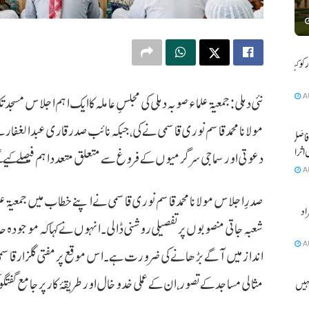
و کیا بے
A
نئی دہلی: جمعیۃ علماء صوبہ دہلی کی مجلسِ عاملہ کا ایک اہم اجلاس مس
مولانا محمد قاسم نوری قاسمی نے کی، جبکہ نائب صدر قاری عبد الغفار ن
فاضل کی
 اثرانداز
دعوتی اور سماجی سرگرمیوں کے فروغ سے متعلق متعدد اہم فیصلے کیے گ
A
صدرِ اجلاس مولانا محمد قاسم نوری قاسمی نے اپنے خطاب میں جمعیۃ عل
ٹے آبان سمیت 2 افراد
شعبہ جاتی منصوبوں پر تفصیلی روشنی ڈالی۔ انہوں نے کہا کہ موجودہ حا
A
انداز میں آگے بڑھانے کی ضرورت ہے۔ اس موقع پر مفتی گلزار قاسمی،
مثالی مساجد کے تصور، ان کے عملی خدوخال اور طریقۂ کار پر جامع گفتگو
ہیں ہو