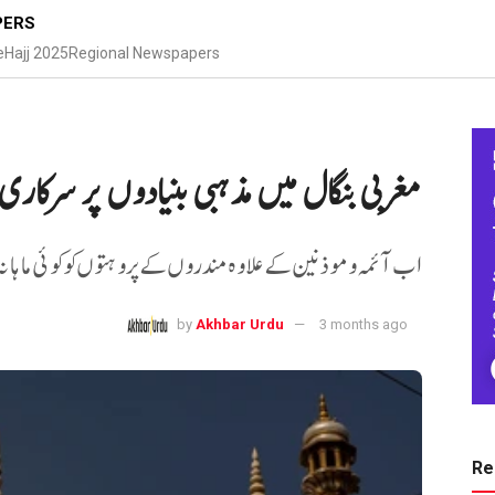
PERS
e
Hajj 2025
Regional Newspapers
مغربی بنگال میں مذہبی بنیادوں پر سرکاری 
اب آئمہ و موذنین کے علاوہ مندروں کے پروہتوں کو کوئی ماہانہ 
by
Akhbar Urdu
3 months ago
Re