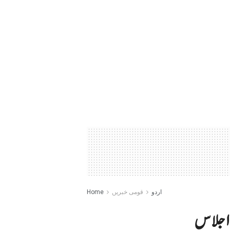
اردو
قومی خبریں
Home
م اجلاس