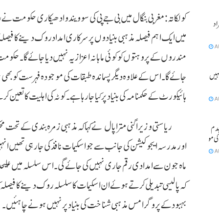
کولکاتہ :مغربی بنگال میں بی جے پی کی سوویندو ادھیکاری حکومت نے ریا
ٹے آبان سمیت 2 افراد
میں ایک اہم فیصلہ مذہبی بنیادوں پر سرکاری امداد روک دینے کا فیصل
A
مندروں کے پروہتوں کو کوئی ماہانہ اعزازیہ نہیں دیا جائے گا ۔ حکوم
جائے گا ۔ اس کے علاوہ دیگر پسماندہ طبقات کی موجودہ فہرست کو بھی برخواس
ہیں ہو
ہائیکورٹ کے حکمنامہ کی بنیاد پر کیا جا رہا ہے ۔ کوٹہ کی اہلیت کا تعین کرن
A
ریاستی وزیر اگنی مترا پال نے کہا کہ مذہبی زمرہ بندی کے تحت محک
مکان منہدم
اور مدرسہ ایجوکیشن کی جانب سے جو اسکیمات نافذ کی جا رہی تھیں انہ
A
ماہ جون سے امدادی رقم جاری نہیں کی جائے گی ۔ اس سلسلہ میں علیحدہ طو
کہ پالیسی تبدیلی کرتے ہوئے ان اسکیمات کا سلسلہ روک دینے کا فیصلہ کیا
بہبود کے پروگرامس مذہبی شناخت کی بنیاد پر نہیں ہونے چاہئیں۔