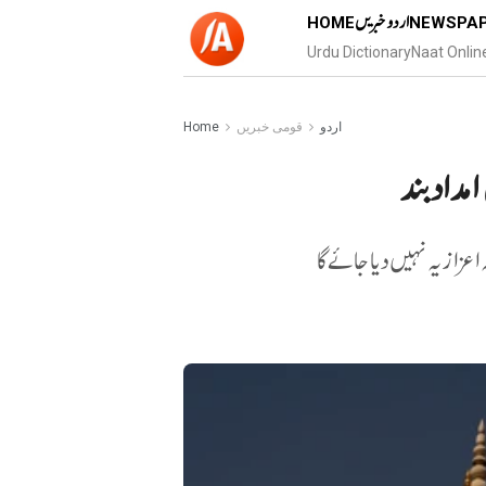
اردو خبریں
HOME
NEWSPA
Urdu Dictionary
Naat Onlin
اردو
قومی خبریں
Home
امدادبند
اعزازیہ نہیں دیا جائے گا