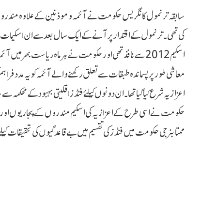
سابقہ ترنمول کانگریس حکومت نے آئمہ و موذنین کے علاوہ مندروں کے
کی تھی ۔ ترنمول کے اقتدار پر آنے کے ایک سال بعد سے ان اسکیمات پ
معاشی طور پر پسماندہ طبقات سے تعلق رکھنے والے آئمہ کو یہ مدد فراہم 
حکومت نے اسی طرح کے اعزازیہ کی اسکیم مندروں کے پجاریوں اورپروہت
ممتابنرجی حکومت میں فنڈز کی تقسیم میں بے قاعدگیوں کی تحقیقات کیلئے 