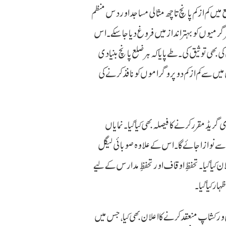
میں کم از کم پانچ تا چھ مثالی مساجد اور دس منظم
گرمیوں کو بہتر انداز میں فروغ دیا جا سکے۔ اس
بھی توثیق کی۔ طے پایا کہ ہر ضلع پانچ بنیادی
یں سے کم از کم دو پروگراموں کو نافذ کرنے کی
ریڈ مقرر کرنے کا فیصلہ بھی کیا گیا۔ نمایاں
 نوازا جائے گا۔ اس کے علاوہ صوبائی لیگل
ان کیا گیا۔ تحفظِ اوقاف اور تحفظِ مدارس کے لیے
ر کیا گیا۔
و دو روزہ خصوصی تربیتی ورکشاپ منعقد کرنے کا اعلان بھی کیا، جس میں