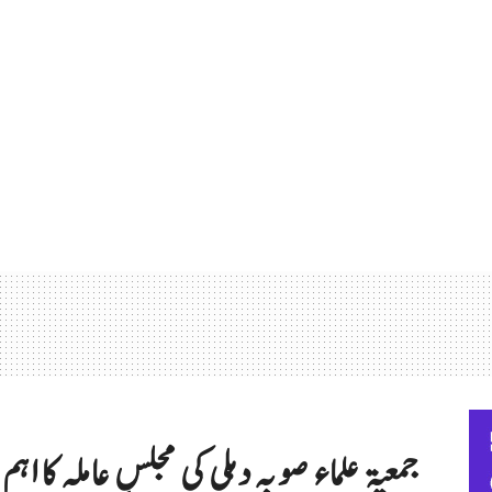
جمعیۃ علماء صوبہ دہلی کی مجلسِ عاملہ کا اہ