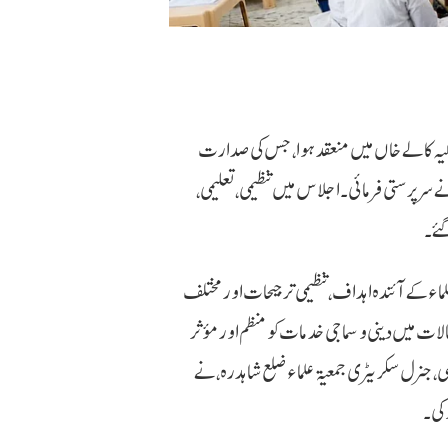
جد تکیہ کالے خاں میں منعقد ہوا، جس کی صدارت
ے سرپرستی فرمائی۔ اجلاس میں تنظیمی، تعلیمی،
ئے۔
ماء کے آئندہ اہداف، تنظیمی ترجیحات اور مختلف
لات میں دینی و سماجی خدمات کو منظم اور مؤثر
 جنرل سکریٹری جمعیۃ علماء ضلع شاہدرہ، نے
 کی۔