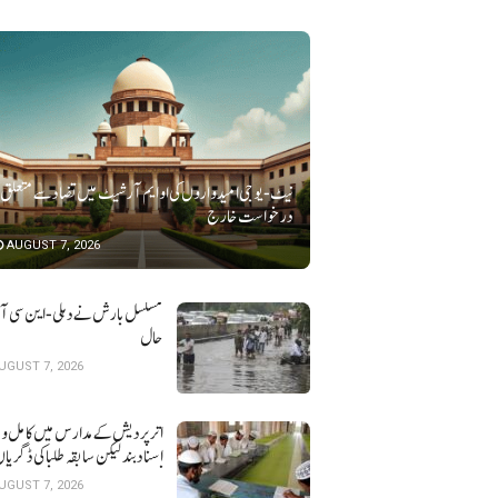
نیٹ-یو جی امیدواروں کی او ایم آر شیٹ میں تضاد سے متعلق
درخواست خارج
AUGUST 7, 2026
مسلسل بارش نے دہلی-این سی آر ک
حال
UGUST 7, 2026
اتر پردیش کےمدارس میں کامل و 
اسناد بند لیکن سابقہ طلبا کی ڈگریا ں
نہیں
UGUST 7, 2026