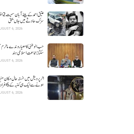
عتیق احمد کے بی
سڑک حادثے میں جاں بحق
UGUST 6, 2026
حب الوطنی کا معیار وندے ماترم ن
سکتا : جماعت اسلامی ہند
UGUST 6, 2026
اتر پردیش میں خستہ حال 
ہونے سے ایک ہی کنبہ کے 6 افراد کی موت
UGUST 6, 2026