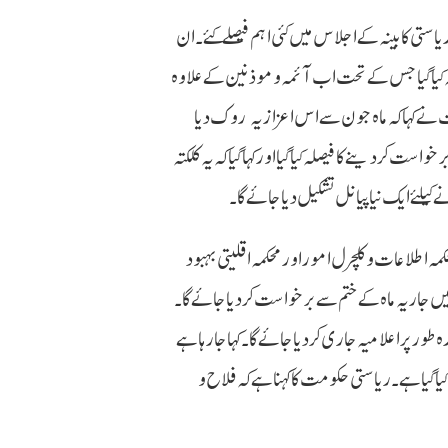
ستی کابینہ کے اجلاس میں کئی اہم فیصلے کئے ۔ ان
ہ کیا گیا جس کے تحت اب آئمہ و موذنین کے علاوہ
ت نے کہا کہ ماہ جون سے اس اعزازیہ روک دیا
ت کردینے کا فیصلہ کیا گیا اور کہا گیا کہ یہ کلکتہ
ے کیلئے ایک نیا پیانل تشکیل دیا جائے گا ۔
مہ اطلاعات و کلچرل امور اور محکمہ اقلیتی بہبود
یں جاریہ ماہ کے ختم سے برخواست کردیا جائے گا ۔
ر پر اعلامیہ جاری کردیا جائے گا ۔ کہا جا رہا ہے
 گیا ہے ۔ ریاستی حکومت کا کہنا ہے کہ فلاح و