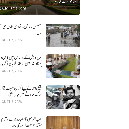
درخواست خارج
AUGUST 7, 2026
مسلسل بارش نے دہلی-این سی آر ک
حال
UGUST 7, 2026
اتر پردیش کےمدارس میں کامل و 
اسناد بند لیکن سابقہ طلبا کی ڈگریا ں
نہیں
UGUST 7, 2026
عتیق احمد کے بی
سڑک حادثے میں جاں بحق
UGUST 6, 2026
حب الوطنی کا معیار وندے ماترم ن
سکتا : جماعت اسلامی ہند