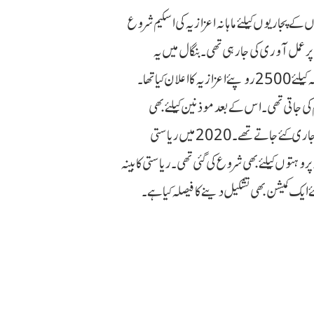
 پجاریوں کیلئے ماہانہ اعزازیہ کی اسکیم شروع
ر عمل آوری کی جارہی تھی ۔بنگال میں یہ
اسکیم 2012 سے نافذ تھی اور حکومت نے ہر ماہ ریاست بھر میں آئمہ کیلئے 2500 روپئے اعزازیہ کا اعلان کیا تھا ۔
کی جاتی تھی ۔ اس کے بعد موذنین کیلئے بھی
اعزازیہ شرع کیا گیا تھا ۔ ان دونوں کیلئے فنڈز اقلیتی بہبود کے محکمہ سے جاری کئے جاتے تھے ۔ 2020 میں ریاستی
وں کیلئے بھی شروع کی گئی تھی ۔ ریاستی کابینہ
ایک کمیشن بھی تشکیل دینے کا فیصلہ کیا ہے ۔