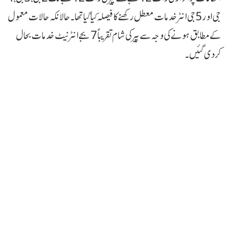
جی اور 5 جی انٹر خدمات معطل رکھنے کا فیصلہ کیا گیا تھا۔ حالانکہ حالات معمول
کے مطابق ہونے کی وجہ سے پیر کی شام تقریباً 7 بجے انٹرنیٹ خدمات بحال
کردی گئیں۔