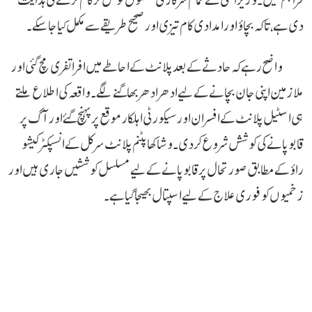
دی ہے، تاکہ بچاؤ اور امدادی کام تیزی اور صحیح طریقے سے مکمل کیا جا سکے۔
واضح رہے کہ حادثے کے بعد پلانٹ کے احاطے میں افراتفری مچ گئی اور
ملازمین اپنی جان بچانے کے لیے ادھر ادھر بھاگنے لگے۔ واقعہ کی اطلاع ملتے
ہی اسٹیل پلانٹ کے افسران اور سیکورٹی اہلکار موقع پر پہنچ گئے اور آگ پر
قابو پانے کی کوشش شروع کر دی۔ وشاکھا پٹنم پلانٹ سرکل کے انسپکٹر کیشو
راؤ کے مطابق صورتحال پر قابو پانے کے لیے مسلسل کوششیں جاری ہیں اور
زخمیوں کو فوری علاج کے لیے اسپتال بھیجا گیا ہے۔