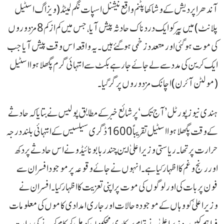
آندھرا پردیش کے وشاکھا پٹنم واقع نیشنل اسپات نگم لمیٹڈ (ویزاگ اسٹیل
پلانٹ) میں پیر کو ایک دردناک حادثہ پیش آیا، جس میں کم از کم 8 مزدوروں
کی موت ہو گئی اور متعدد زخمی ہو گئے ہیں۔ یہ واقعہ اس وقت پیش آیا جب
ایک کرین کی مدد سے لے جائے جا رہے بکٹ سے انتہائی گرم پگھلا ہوا اسٹیل
(مولٹن آئرن) اچانک مزدوروں پر گر گیا۔
ہندی نیوز پورٹل ’آج تک‘ پر شائع خبر کے مطابق پولیس نے بتایا کہ حادثے
کے وقت پگھلا ہوا اسٹیل تقریباً 1600 ڈگری سیلسیس کے انتہائی بلند درجہ
حرارت پر تھا۔ ریاستی وزیر اعلیٰ این چندربابو نائیڈو نے اس حادثے پر دکھ
اور رنج و غم کا اظہار کیا ہے۔ انہوں نے جائے وقوعہ پر موجود افسران سے
فون پر بات کی اور لوگوں کی موت پر اپنی تعزیت کا اظہار کیا۔ افسران نے
وزیر اعلیٰ کو وہاں کے موجودہ حالات اور جاری امدادی کاموں کی معلومات
فراہم کیں۔ وزیر اعلیٰ نے تمام سرکاری محکموں کو مل کر کام کرنے کی ہدایت