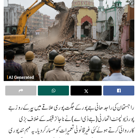
راجستھان کی راجدھانی جے پور کے جگت پوری علاقے میں پیر کے روز جے
پور ڈیولپمنٹ اتھارٹی (جے ڈی اے) نے ناجائز قبضہ کے خلاف بڑی
کارروائی کرتے ہوئے کئی غیر قانونی تعمیرات کو مسمار کر دیا ۔ یہ مہم نند پوری