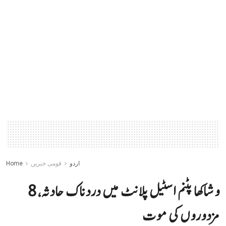
اردو
قومی خبریں
Home
وشاکھا پٹنم اسٹیل پلانٹ میں دردناک حادثہ، 8
مزدوروں کی موت