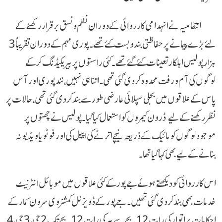
انتظامیہ نے انہدامی کارروائی کے دوران نظم و نسق برقرار رکھنے کے
لئے بڑے پیمانے پر حفاظتی بندوبست کئے تھے۔ پوری مہم کے دوران تقریباً 3
ہزار پولیس اہلکار تعینات کئے گئے تھے۔ کئی راستوں پر بیریکیڈنگ کرکے
لوگوں کی آم ورفت محدود کردی گئی تھی۔ اتنا ہی نہیں، نند پوری اور آس
پاس کے علاقوں میں بجلی سپلائی عارضی طور سے بند کردی گئی تھی، حالات پر
نظر رکھنے کے لیے ڈرون کیمروں کو استعمال کیا گیا۔ پولیس نے چھتوں پر
موجود لوگوں کو مائیک کے ذریعہ نیچے اترنے کی اپیل کی اور فوٹو یا ویڈیو نہ
بنانے کے لیے بھی کہا گیا تھا۔
اس کارروائی کو دیکھتے ہوئے جے پور کے کئی علاقوں میں موبائل انٹرنیٹ
خدمات بھی بند کر دی گئی تھیں۔ جے پور کے ڈویزنل کمشنر وی سرون کمار کے
احکامات پر اتوار کی رات 12 بجے سے پیر کی رات 12 بجے تک 2 جی، 3 جی، 4