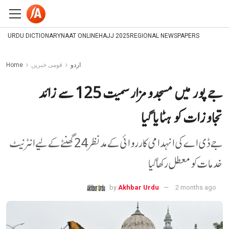
URDU DICTIONARY
NAAT ONLINE
HAJJ 2025
REGIONAL NEWSPAPERS
اردو
قومی خبریں
Home
جے پور میں مسجدومزارسمیت 125 سے زائد
تجاوزات کو ہٹایا گیا
جے ڈی اے کی انہدامی کارروائی کے مدنظر 24 گھنٹے کے لیے انٹرنیٹ
خدمات کو معطل رکھا گیا
by
Akhbar Urdu
2 months ago