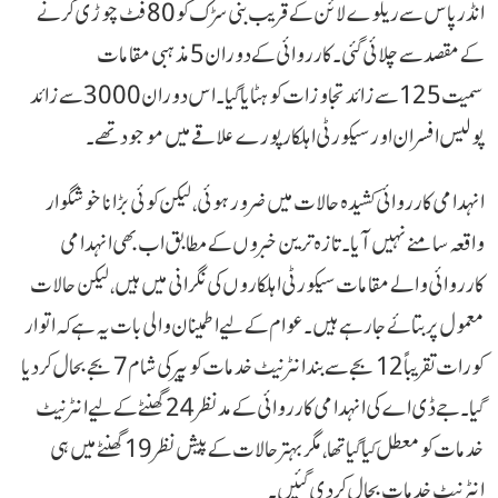
انڈر پاس سے ریلوے لائن کے قریب بنی سڑک کو 80 فٹ چوڑی کرنے
کے مقصد سے چلائی گئی۔ کارروائی کے دوران 5 مذہبی مقامات
سمیت 125 سے زائد تجاوزات کو ہٹایا گیا۔ اس دوران 3000 سے زائد
پولیس افسران اور سیکورٹی اہلکار پورے علاقے میں موجود تھے۔
انہدامی کارروائی کشیدہ حالات میں ضرور ہوئی، لیکن کوئی بڑا ناخوشگوار
واقعہ سامنے نہیں آیا۔ تازہ ترین خبروں کے مطابق اب بھی انہدامی
کارروائی والے مقامات سیکورٹی اہلکاروں کی نگرانی میں ہیں، لیکن حالات
معمول پر بتائے جا رہے ہیں۔ عوام کے لیے اطمینان والی بات یہ ہے کہ اتوار
کو رات تقریباً 12 بجے سے بند انٹرنیٹ خدمات کو پیر کی شام 7 بجے بحال کر دیا
گیا۔ جے ڈی اے کی انہدامی کارروائی کے مدنظر 24 گھنٹے کے لیے انٹرنیٹ
خدمات کو معطل کیا گیا تھا، مگر بہتر حالات کے پیش نظر 19 گھنٹے میں ہی
انٹرنیٹ خدمات بحال کر دی گئیں۔