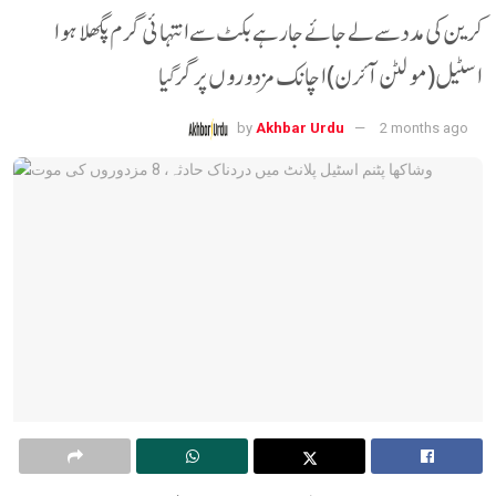
کرین کی مدد سے لے جائے جا رہے بکٹ سے انتہائی گرم پگھلا ہوا
اسٹیل (مولٹن آئرن) اچانک مزدوروں پر گر گیا
by
Akhbar Urdu
2 months ago