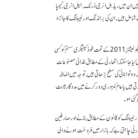
ں ان میں ریڈ بل انرجی ڈرنک، ہیل انرجی، کیمپا
گ شامل ہیں۔ ان کی برانڈنگ اور لیبلنگ کا جائزہ
بیان میں کہا گیا ہے کہ فوڈ پروڈکٹس اسٹینڈرڈز اینڈ فوڈ ایڈیٹوز ریگولیشنز، 2011 کے تحت فوڈ کیٹیگری سسٹم کو کسی
 کیا جا سکتا۔ اتھارٹی کے مطابق غذائی مصنوعات
 توانائی کی سطح بڑھاتی ہیں، توجہ میں اضافہ
رتی ہیں یا عام کمزوری دور کرنے میں مددگار ثابت
گئی ہو۔
اور لیبلنگ کو قانون کے مطابق بنانے اور صارفین
ارٹی چاہتی ہے کہ بازار میں فروخت ہونے والی