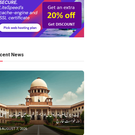
cent News
نیٹ-یو جی امیدواروں کی او ایم آر شیٹ میں تضاد سے متعلق
درخواست خارج
AUGUST 7, 2026