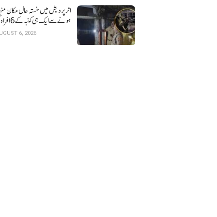
اتر پردیش میں خستہ حال 
ہونے سے ایک ہی کنبہ کے 6 افراد کی موت
UGUST 6, 2026