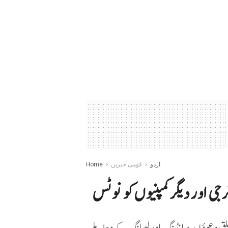
اردو
قومی خبریں
Home
انرجی اور دیگر کمپنیوں کو نوٹس
علق دعوؤں، برانڈنگ اور لیبلنگ کے معاملے