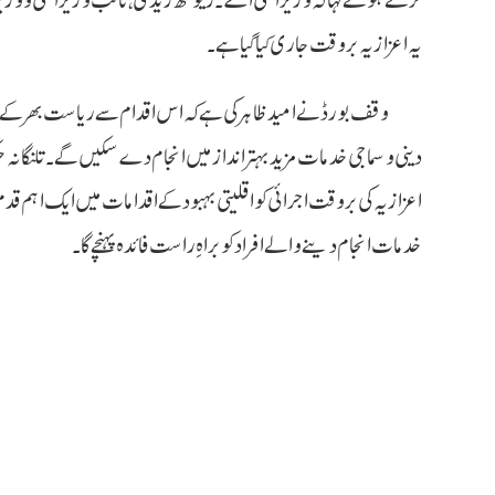
یہ اعزازیہ بروقت جاری کیا گیا ہے۔
وقف بورڈ نے امید ظاہر کی ہے کہ اس اقدام سے ریاست بھر کے ائمہ 
دینی و سماجی خدمات مزید بہتر انداز میں انجام دے سکیں گے۔تلنگان
اعزازیہ کی بروقت اجرائی کو اقلیتی بہبود کے اقدامات میں ایک اہم قدم
خدمات انجام دینے والے افراد کو براہِ راست فائدہ پہنچے گا۔