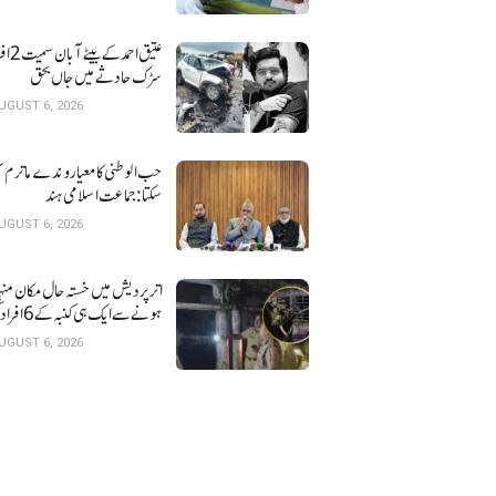
عتیق احمد کے بی
سڑک حادثے میں جاں بحق
UGUST 6, 2026
حب الوطنی کا معیار وندے ماترم ن
سکتا : جماعت اسلامی ہند
UGUST 6, 2026
اتر پردیش میں خستہ حال 
ہونے سے ایک ہی کنبہ کے 6 افراد کی موت
UGUST 6, 2026