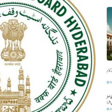
و کیا بے
A
فاضل کی
 اثرانداز
A