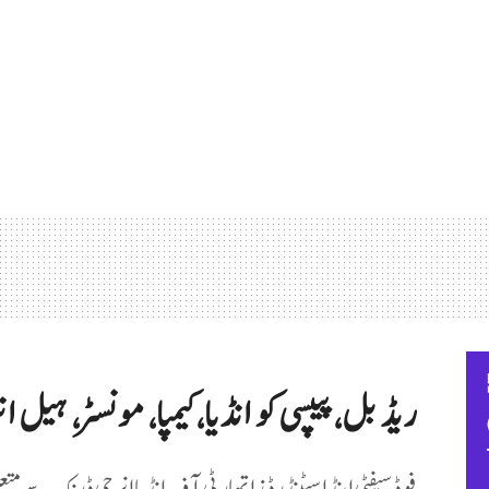
ریڈ بل، پیپسی کو انڈیا، کیمپا، مونسٹر، ہیل 
فوڈ سیفٹی اینڈ اسٹینڈرڈز اتھارٹی آف انڈیا انرجی ڈرنک سے مت