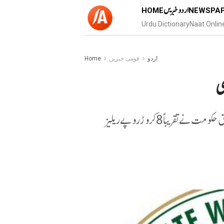
اردو خبریں
HOME
NEWSPA
Urdu Dictionary
Naat Onlin
اردو
قومی خبریں
Home
ی
تلنگانہ وقف بورڈ کی جانب سے جاری کردہ پریس نوٹ کے مطابق حکومت نے تقریباً 8 کروڑ روپے ریلیز