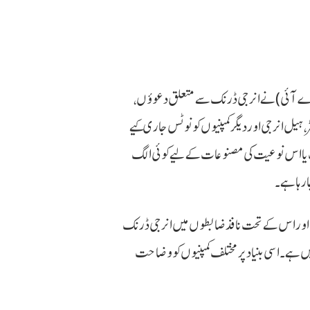
یس اے آئی) نے انرجی ڈرنک سے متعلق دعوؤں،
ر، ہیل انرجی اور دیگر کمپنیوں کو نوٹس جاری کیے
نک یا اس نوعیت کی مصنوعات کے لیے کوئی الگ
ا رہا ہے۔
فوڈ سیفٹی اتھارٹی کے مطابق فوڈ سیفٹی اینڈ اسٹینڈرڈز ایکٹ، 2006 اور اس کے تحت نافذ ضابطوں میں انرجی ڈرنک
 ہے۔ اسی بنیاد پر مختلف کمپنیوں کو وضاحت