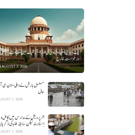
نیٹ-یو جی امیدواروں کی او ایم آر شیٹ میں تضاد سے متعلق
درخواست خارج
AUGUST 7, 2026
مسلسل بارش نے دہلی-این سی آر ک
حال
UGUST 7, 2026
اتر پردیش کےمدارس میں کامل و 
اسناد بند لیکن سابقہ طلبا کی ڈگریا ں
نہیں
UGUST 7, 2026