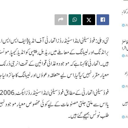
و کیا بے
A
نئی دہلی: فوڈ سیفٹی اینڈ اسٹینڈرڈز اتھارٹی آف انڈیا (ایف ایس ا
فاضل کی
 اثرانداز
برانڈنگ اور لیبلنگ کے معاملے میں ریڈ بل، پیپسی کو انڈیا، کیمپا، مونسٹ
A
ہیں۔ اتھارٹی کا کہنا ہے کہ موجودہ غذائی قوانین کے تحت انرجی ڈر
ٹے آبان سمیت 2 افراد
معیار مقرر نہیں کیا گیا، اس لیے متعلقہ دعوؤں اور لیبلنگ کا جائزہ لیا ج
A
یا اس سے ملتی جلتی مصنوعات کے لیے کوئی مخصوص معیار موجود نہیں
ہیں ہو
طلب نوٹس بھیجے گئے ہیں۔
A