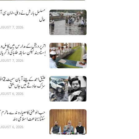
مسلسل بارش نے دہلی-این سی آر ک
حال
UGUST 7, 2026
اتر پردیش کےمدارس میں کامل و 
اسناد بند لیکن سابقہ طلبا کی ڈگریا ں
نہیں
UGUST 7, 2026
عتیق احمد کے بی
سڑک حادثے میں جاں بحق
UGUST 6, 2026
حب الوطنی کا معیار وندے ماترم ن
سکتا : جماعت اسلامی ہند
UGUST 6, 2026