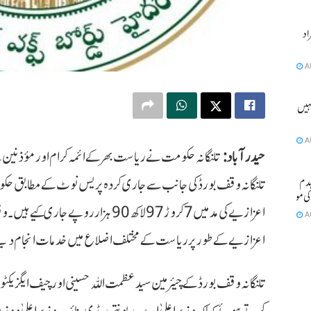
ٹے آبان سمیت 2 افراد
A
ہیں ہو
A
حیدرآباد:
مکان منہدم
A
اعزازیے کے طور پر ریاست کے مختلف اضلاع میں خدمات انجام دینے وا
تلنگانہ وقف بورڈ کے چیئرمین سید عظمت اللہ حسینی اور چیف ایگزیکٹو
کرتے ہوئے کہا کہ وزیر اعلیٰ اے۔ ریونتھ ریڈی، نائب وزیر اعلیٰ و وزی