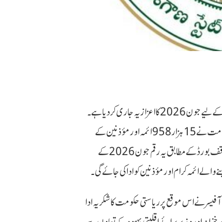
تلنگانہ حکومت نے ریاست بھر کے ائمہ کرام اور مؤذنین کے لیے جون 2026 کا اعزازیہ جاری کر دیا ہے۔
تلنگانہ وقف بورڈ کی جانب سے جاری کردہ پریس نوٹ کے مطابق حکومت نے 15 ہزار 958 ائمہ اور مؤذنین کے
اعزازیے کی مد میں 7 کروڑ 97 لاکھ 90 ہزار روپے جاری کیے ہیں۔وقف بورڈ کے مطابق یہ رقم جون 2026 کے
لے ائمہ کرام اور مؤذنین کو ادا کی جائے گی۔
 آفیسر نے اس موقع پر ریاستی حکومت کا شکریہ ادا
ر خزانہ اور وزیر برائے اقلیتی بہبود کے تعاون سے