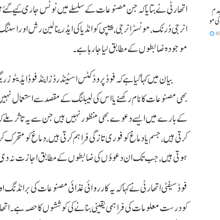
اتھارٹی نے بتایا کہ جن مصنوعات کے سلسلے میں نوٹس جاری کیے گئے ہی
مکان منہدم
انرجی ڈرنک، مونسٹر انرجی، پیپسی کو انڈیا کی ایڈرینالین رش اور اسٹن
A
موجودہ ضابطوں کے مطابق لیا جا رہا ہے۔
بھی مصنوعات کا نام رکھنے یا اس کی لیبلنگ کے مقصد سے استعمال نہیں
کے بارے میں ایسے دعوے بھی منظور نہیں ہیں جن سے یہ تاثر ملے کہ وہ
کرتی ہیں، جسم یا دماغ کو فوری تازگی فراہم کرتی ہیں، دماغ کو متحرک ک
ہوتی ہیں، جب تک ان دعوؤں کی ضابطوں کے مطابق اجازت نہ دی 
فوڈ سیفٹی اتھارٹی نے کہا کہ یہ کارروائی غذائی مصنوعات کی برانڈنگ 
کو درست معلومات کی فراہمی یقینی بنانے کی کوششوں کا حصہ ہے۔ اتھ