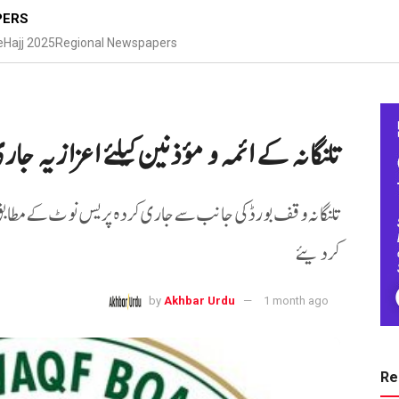
PERS
e
Hajj 2025
Regional Newspapers
تلنگانہ کے ائمہ و مؤذنین کیلئے اعزازیہ جار
کردیئے
by
Akhbar Urdu
1 month ago
Re