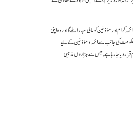
کرام اور مؤذنین کو مالی سہارا ملے گا اور وہ اپنی
ہ حکومت کی جانب سے ائمہ و مؤذنین کے لیے
 قرار دیا جا رہا ہے، جس سے ہزاروں مذہبی