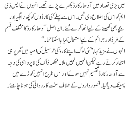
میں بڑی تعداد میں آدھار کارڈ بکھرے پڑے تھے۔ انہوں نے ایس ڈی
ایم کو اس کی اطلاع دی تھی۔ اس سے پہلے کئی کارڈوں کو کچھ راہگیر اور
بچے بھی کھیلنے کے لیے اٹھا کر لے گئے۔ ان اصل آدھار کارڈ کا مختلف قسم
کے فراڈ اور جرائم کے لیے استعمال کیا جا سکتا تھا۔‘‘
انہوں نے مزید کہا، ’’کئی لوگ اپنے کارڈ کی ترسیل کی امید میں گھر پر ہی
انتظار کر تے رہے لیکن انہیں نہیں ملا۔ محکمہ ڈاک کی لاپرواہی کی وجہ
سے آدھار کارڈ تقسیم نہیں ہوئے اور اس طرح انہیں کوڑے میں
پھینک دیا گیا۔ قصورواروں کے خلاف سخت کارروائی کی ہونا چاہئے۔