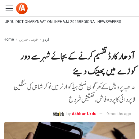
URDU DICTIONARY
NAAT ONLINE
HAJJ 2025
REGIONAL NEWSPAPERS
اردو
قومی خبریں
Home
آدھار کارڈ تقسیم کرنے کے بجائے شہر سے دور
کوڑے میں پھینک دیئے
مدھیہ پردیش کے کھرگون ضلع ہیڈکوارٹر میں نوکرشاہی کی سنگین
لاپروائی کا پردہ فاش، تفتیش شروع
by
Akhbar Urdu
9 months ago