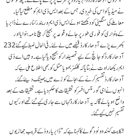
نے میڈیا کو اس کی خبر دی، جس کے بعد ایس ڈی ایم کو مطلع کیا گیا۔
معاملے کی سنگینی کو دیکھتے ہوئے ایس ڈی ایم وریندر کٹارے نے ڈابریا
کے پٹواری کو فوری طور پر جائے وقوعہ پر بھیج کر پچ نامہ بنوایا اور
بکھرے پڑے آدھار کارڈ قبضے میں لے لئے۔ فی الحال ضبط کیے گئے 232
آدھار کارڈ کو جانچ کے لیے تحصیلدار کو بھیج دیا گیا ہے۔ وہیں اے ڈی
ایم ریکھا راوت نے بتایا کہ کلکٹر بھویا متل کو بھی اطلاع ملی ہے کہ
آدھار کارڈ تقسیم کرنے کے بجائے کوڑے میں پھینک دیئے گئے۔
انہوں نے ای گورننس افسر کو تحقیقات کا حکم دیا ہے۔ تحقیقات کے بعد
واضح ہو پائے گا کہ یہ آدھار کارڈ کہاں سے جاری کیے گئے تھے اور کیوں
تقسیم نہیں کیے گئے۔
شکایت کنندہ ونود گولے کا کہنا ہے کہ ’’ڈابریا روڈ کے قریب جھاڑیوں