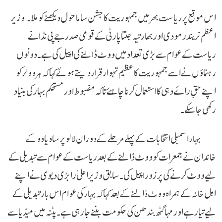
اس موقع پر ریاست بھر میں جمہوریت کا جشن سا ماحول دیکھنے کو ملا۔ وزیر
اعظم نریندر مودی اور بھارتیہ جنتا پارٹی کے قومی صدر جے پی نڈا نے
ریاست کے عوام سے بڑی تعداد میں ووٹ ڈالنے کی اپیل کی ہے۔ دونوں
رہنماؤں نے اسے جمہوریت کا عظیم تہوار قرار دیتے ہوئے کہا کہ ہر ووٹر کو
اپنے حقِ رائے دہی کا استعمال کرنا چاہئے تاکہ مضبوط اور مستحکم بہار کی بنیاد
رکھی جا سکے۔
بہار اسمبلی انتخابات کے پہلے مرحلے کے دوران لالو پرساد یادو کے
خاندان نے جمعرات کو ووٹ ڈالنے کے بعد ریاست کے عوام سے تبدیلی کے
لیے ووٹ کرنے کی پرزور اپیل کی۔ سابق وزیر اعلیٰ رابڑی دیوی نے اپنے
اہل خانہ کے ہمراہ ووٹ ڈالنے کے بعد کہا کہ بہار کی عوام اس بار تبدیلی کے
لیے تیار ہے اور مہاگٹھ بندھن کی حکومت بننے جا رہی ہے۔پٹنہ میں میڈیا سے