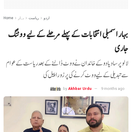
اردو
ریاست
بہار
Home
بہار اسمبلی انتخابات کے پہلے مرحلے کے لیے ووٹنگ
جاری
لالو پرساد یادو کے خاندان نے ووٹ ڈالنے کے بعد ریاست کے عوام
سے تبدیلی کے لیے ووٹ کرنے کی پرزور اپیل کی
by
Akhbar Urdu
9 months ago