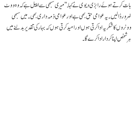
بات کرتے ہوئے رابڑی دیوی نے کہا، ’’میری سبھی سے اپیل ہے کہ وہ ووٹ
ضرور ڈالیں۔ یہ عوامی حق بھی ہے اور عوامی ذمہ داری بھی۔ میں سبھی
ووٹروں کا شکریہ ادا کرتی ہوں اور امید کرتی ہوں کہ بہار کی تقدیر بدلنے میں
ہر شخص اپنا کردار ادا کرے گا۔