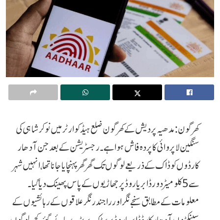
کھرگون: مدھیہ پردیش کے کھرگون ضلع ہیڈکوارٹر میں نوکرشاہی کی
سنگین لاپروائی کا پردہ فاش ہوا ہے۔ رجسٹریشن کے بعد جن آدھار
کارڈوں کو ڈاک کے ذریعے لوگوں تک گھر گھر پہنچایا جانا تھا، انہیں شہر
سے 5 کلو میٹر دور ڈابریا روڈ پر جھاڑیوں کے پاس پھینک دیا گیا۔
معلومات کے مطابق سنجے نگر اور راجندر نگر علاقوں کے رہائشیوں کے
سینکڑوں آدھار کارڈ ڈابریا روڈ پر سڑک پر پڑے پائے گئے۔ کچھ لوگوں