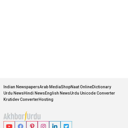
Indian Newspapers
Arab Media
Shop
Naat Online
Dictionary
Urdu News
Hindi News
English News
Urdu Unicode Converter
Krutidev Converter
Hosting