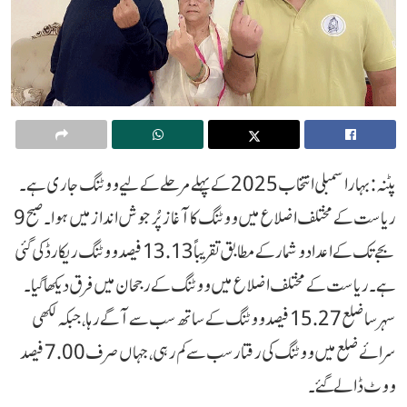
پٹنہ: بہار اسمبلی انتخاب 2025 کے پہلے مرحلے کے لیے ووٹنگ جاری ہے۔
ریاست کے مختلف اضلاع میں ووٹنگ کا آغاز پُرجوش انداز میں ہوا۔ صبح 9
بجے تک کے اعداد و شمار کے مطابق تقریباً 13.13 فیصد ووٹنگ ریکارڈ کی گئی
ہے۔ ریاست کے مختلف اضلاع میں ووٹنگ کے رجحان میں فرق دیکھا گیا۔
سہرسا ضلع 15.27 فیصد ووٹنگ کے ساتھ سب سے آگے رہا، جبکہ لکھی
سرائے ضلع میں ووٹنگ کی رفتار سب سے کم رہی، جہاں صرف 7.00 فیصد
ووٹ ڈالے گئے۔