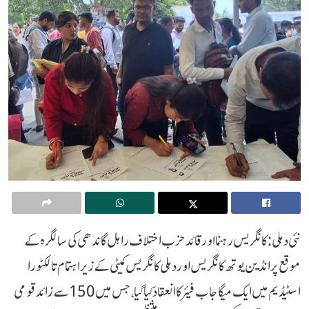
نئی دہلی: کانگریس رہنما اور قائد حزب اختلاف راہل گاندھی کی سالگرہ کے
موقع پر انڈین یوتھ کانگریس اور دہلی کانگریس کمیٹی کے زیر اہتمام تالکٹورا
اسٹیڈیم میں ایک میگا جاب فیئر کا انعقاد کیا گیا، جس میں 150 سے زائد قومی