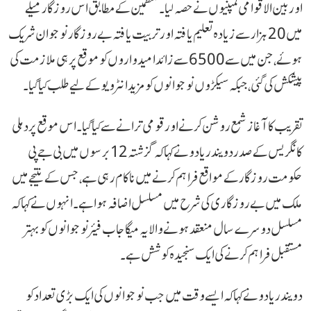
اور بین الاقوامی کمپنیوں نے حصہ لیا۔ منتظمین کے مطابق اس روزگار میلے
میں 20 ہزار سے زیادہ تعلیم یافتہ اور تربیت یافتہ بے روزگار نوجوان شریک
ہوئے، جن میں سے 6500 سے زائد امیدواروں کو موقع پر ہی ملازمت کی
پیشکش کی گئی، جبکہ سیکڑوں نوجوانوں کو مزید انٹرویو کے لیے طلب کیا گیا۔
تقریب کا آغاز شمع روشن کرنے اور قومی ترانے سے کیا گیا۔ اس موقع پر دہلی
کانگریس کے صدر دویندر یادو نے کہا کہ گزشتہ 12 برسوں میں بی جے پی
حکومت روزگار کے مواقع فراہم کرنے میں ناکام رہی ہے، جس کے نتیجے میں
ملک میں بے روزگاری کی شرح میں مسلسل اضافہ ہوا ہے۔ انہوں نے کہا کہ
مسلسل دوسرے سال منعقد ہونے والا یہ میگا جاب فیئر نوجوانوں کو بہتر
مستقبل فراہم کرنے کی ایک سنجیدہ کوشش ہے۔
دویندر یادو نے کہا کہ ایسے وقت میں جب نوجوانوں کی ایک بڑی تعداد کو