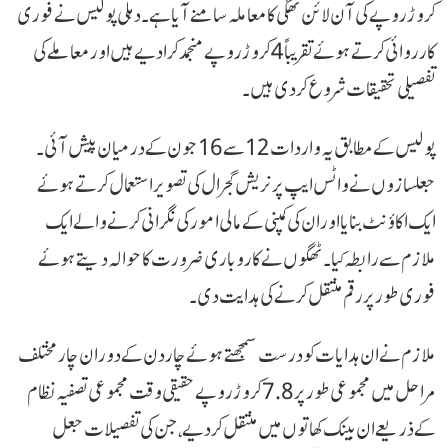
کروڑ روپے کی آن لائن ٹھگی کا معاملہ سامنے آیا ہے۔ دہلی پولیس نے فوری
کارروائی کرتے ہوئے تقریباً 4 کروڑ روپے منجمد کرا دیے ہیں اور معاملے کی
تفصیلی تحقیقات شروع کر دی ہیں۔
پولیس کے مطابق یہ واردات 12 سے 16 جون کے درمیان پیش آئی۔
جعلسازوں نے واٹس ایپ پر نریش گجرال کی تصویر استعمال کرتے ہوئے
ایک اکاؤنٹ بنایا اور ان کی کمپنی کے مالی امور کی نگرانی کرنے والے ایک
ملازم سے رابطہ کیا۔ ٹھگوں نے کاروباری ضرورت کا حوالہ دیتے ہوئے
فوری طور پر رقم منتقل کرنے کی ہدایت دی۔
ملازم نے ان ہدایات کو درست سمجھتے ہوئے چار دن کے دوران چار مختلف
مراحل میں مجموعی طور پر 7.8 کروڑ روپے حقیقی وقت مجموعی تصفیہ نظام
کے ذریعے ان بینک کھاتوں میں منتقل کر دیے، جن کی تفصیلات جعل