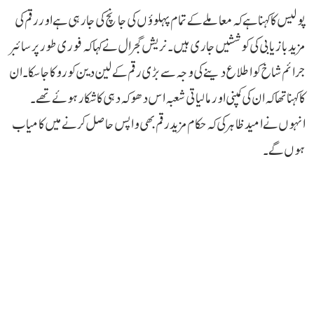
پولیس کا کہنا ہے کہ معاملے کے تمام پہلوؤں کی جانچ کی جا رہی ہے اور رقم کی
مزید بازیابی کی کوششیں جاری ہیں۔ نریش گجرال نے کہا کہ فوری طور پر سائبر
جرائم شاخ کو اطلاع دینے کی وجہ سے بڑی رقم کے لین دین کو روکا جا سکا۔ ان
کا کہنا تھا کہ ان کی کمپنی اور مالیاتی شعبہ اس دھوکہ دہی کا شکار ہوئے تھے۔
انہوں نے امید ظاہر کی کہ حکام مزید رقم بھی واپس حاصل کرنے میں کامیاب
ہوں گے۔