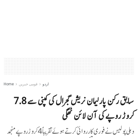
اردو
قومی خبریں
Home
سابق رکن پارلیمان نریش گجرال کی کمپنی سے 7.8
کروڑ روپے کی آن لائن ٹھگی
دہلی پولیس نے فوری کارروائی کرتے ہوئے تقریباً 4 کروڑ روپے منجمد