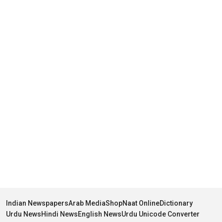
Indian Newspapers
Arab Media
Shop
Naat Online
Dictionary
Urdu News
Hindi News
English News
Urdu Unicode Converter