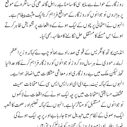
روزگار کے حوالے سے مایوسی کا سامنا ہے، راہل گاندھی کی سالگرہ کے موقع
پر ہزاروں نوجوانوں کو روزگار کے مواقع فراہم کرنا ایک مثبت پیغام ہے۔
انہوں نے امتحانی پرچوں کے لیک ہونے کے واقعات پر تشویش ظاہر کرتے
ہوئے اس مسئلے کا مستقل حل نکالنے کا مطالبہ بھی کیا۔
انڈین یوتھ کانگریس کے قومی صدر ادے بھانو چب نے کہا کہ وزیر اعظم
نریندر مودی نے ہر سال دو کروڑ نوجوانوں کو روزگار فراہم کرنے کا وعدہ کیا
تھا، لیکن ملک میں بے روزگاری اور معاشی مشکلات میں اضافہ ہوا ہے۔
انہوں نے کہا کہ نیٹ، جے ای ای اور ایس ایس سی کے امتحانات سمیت
مختلف مسابقتی امتحانات میں پرچہ لیک ہونے کے واقعات نے لاکھوں
نوجوانوں کے مستقبل کو متاثر کیا ہے۔انہوں نے کہا کہ تعلیم اور صحت کا شعبہ
ایک وصولی کے نظام میں تبدیل ہوتا جا رہا ہے اور پرچہ لیک ہونے کی
خبریں طلبہ اور امیدواروں کی محنت کو ضائع کر دیتی ہیں۔