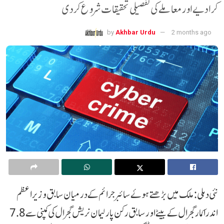
کرا دیے اور معاملے کی تفصیلی تحقیقات شروع کر دی
by
Akhbar Urdu
2 months ago
نئی دہلی: ملک میں بڑھتے ہوئے سائبر جرائم کے درمیان سابق وزیر اعظم
اندرا کمار گجرال کے بیٹے اور سابق رکن پارلیمان نریش گجرال کی کمپنی سے 7.8