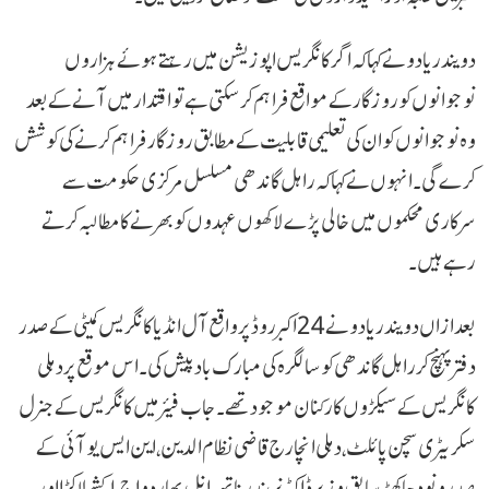
دویندر یادو نے کہا کہ اگر کانگریس اپوزیشن میں رہتے ہوئے ہزاروں
نوجوانوں کو روزگار کے مواقع فراہم کر سکتی ہے تو اقتدار میں آنے کے بعد
وہ نوجوانوں کو ان کی تعلیمی قابلیت کے مطابق روزگار فراہم کرنے کی کوشش
کرے گی۔ انہوں نے کہا کہ راہل گاندھی مسلسل مرکزی حکومت سے
سرکاری محکموں میں خالی پڑے لاکھوں عہدوں کو بھرنے کا مطالبہ کرتے
رہے ہیں۔
بعد ازاں دویندر یادو نے 24 اکبر روڈ پر واقع آل انڈیا کانگریس کمیٹی کے صدر
دفتر پہنچ کر راہل گاندھی کو سالگرہ کی مبارک باد پیش کی۔ اس موقع پر دہلی
کانگریس کے سیکڑوں کارکنان موجود تھے۔ جاب فیئر میں کانگریس کے جنرل
سکریٹری سچن پائلٹ، دہلی انچارج قاضی نظام الدین، این ایس یو آئی کے
صدر ونود جاکھڑ، سابق وزیر ڈاکٹر نریندر ناتھ، انل بھاردواج، اکشے لاکڑا اور