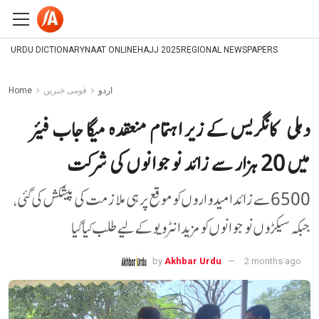
URDU DICTIONARY
NAAT ONLINE
HAJJ 2025
REGIONAL NEWSPAPERS
اردو
قومی خبریں
Home
دہلی کانگریس کے زیر اہتمام منعقدہ میگا جاب فیئر
میں 20 ہزار سے زائد نوجوانوں کی شرکت
6500 سے زائد امیدواروں کو موقع پر ہی ملازمت کی پیشکش کی گئی،
جبکہ سیکڑوں نوجوانوں کو مزید انٹرویو کے لیے طلب کیا گیا
by
Akhbar Urdu
2 months ago