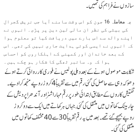
سازوں نے فراہم کی تھیں۔
یہ معاملہ 16 جون کو اس وقت سامنے آیا جب نریش گجرال
کی بیٹی کی نظر ان مالی لین دین پر پڑی۔ انہوں نے
اپنے والد سے اس بارے میں دریافت کیا تو معلوم ہوا
کہ انہوں نے ایسی کوئی ہدایت جاری نہیں کی تھی۔ اس
کے بعد خاندان اور کمپنی کے اہلکاروں کو احساس
ہوا کہ وہ سائبر ٹھگی کا شکار ہو چکے ہیں۔
شکایت موصول ہونے کے بعد دہلی پولیس نے فوری کارروائی کرتے ہوئے
دھوکہ دہی سے حاصل کی گئی رقم میں سے تقریباً 4 کروڑ روپے منجمد کرا دیے۔
تفتیش کاروں کے مطابق ابتدائی طور پر رقم مہاراشٹر اور آندھرا پردیش کے
چار بینک کھاتوں میں منتقل کی گئی، جہاں ہر کھاتے میں ایک سے دو کروڑ
روپے بھیجے گئے تھے۔ بعد میں یہ رقم تقریباً 30 سے 40 مختلف کھاتوں میں
منتقل کی گئی۔