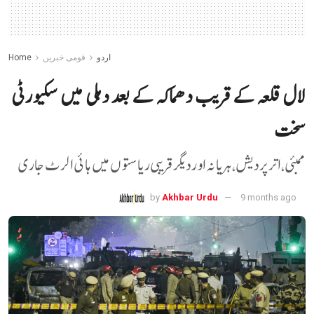
اردو
قومی خبریں
Home
لال قلعہ کے قریب دھماکہ کے بعد دہلی میں سکیورٹی
سخت
ممبئی، اتر پردیش، ہریانہ اور دیگر قریبی ریاستوں میں ہائی الرٹ جاری
by
Akhbar Urdu
9 months ago