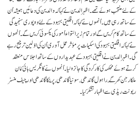
کے لئے منتخب ہوئے تھے۔ اظہرالدین نے کہاکہ والدین کی دعائیں ہمیشہ اُن
کے ساتھ رہی ہیں۔ اُنھوں نے کہاکہ اقلیتی بہبود کے لئے وہ پوری سنجیدگی
کے ساتھ کام کریں گے اور تمام زیرالتواء اُمور کی یکسوئی کریں گے۔ اُنھوں
نے کہاکہ اقلیتی بہبود کی اسکیمات پر مؤثر عمل آوری اُن کی اوّلین ترجیح رہے
گی۔ اظہرالدین نے اقلیتی بہبود کے عہدیداروں کے ساتھ اجلاس منعقد
کرتے ہوئے محکمہ کی کارکردگی کا جائزہ لیا۔ اُنھوں نے کانگریس ہائی کمان
ملکارجن کھرگے، راہول گاندھی، سونیا گاندھی، پرینکا گاندھی اور چیف منسٹر
ریونت ریڈی سے اظہار تشکر کیا۔