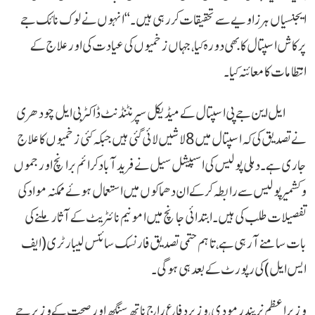
ایجنسیاں ہر زاویے سے تحقیقات کر رہی ہیں۔‘‘ انہوں نے لوک نائک جے
پرکاش اسپتال کا بھی دورہ کیا، جہاں زخمیوں کی عیادت کی اور علاج کے
انتظامات کا معائنہ کیا۔
ایل این جے پی اسپتال کے میڈیکل سپرنٹنڈنٹ ڈاکٹر بی ایل چودھری
نے تصدیق کی کہ اسپتال میں 8 لاشیں لائی گئی ہیں جبکہ کئی زخمیوں کا علاج
جاری ہے۔ دہلی پولیس کی اسپیشل سیل نے فریدآباد کرائم برانچ اور جموں
و کشمیر پولیس سے رابطہ کر کے ان دھماکوں میں استعمال ہوئے ممکنہ مواد کی
تفصیلات طلب کی ہیں۔ ابتدائی جانچ میں امونیم نائٹریٹ کے آثار ملنے کی
بات سامنے آ رہی ہے، تاہم حتمی تصدیق فارنسک سائنس لیبارٹری (ایف
ایس ایل) کی رپورٹ کے بعد ہی ہوگی۔
وزیر اعظم نریندر مودی، وزیر دفاع راج ناتھ سنگھ اور صحت کے وزیر جے