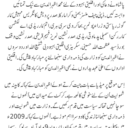
پاشاہ نے دعا کی اور اقلیتی بہبود کے لئے محمد اظہرالدین سے نیک تمنائیں
وابستہ کیں۔ ڈپٹی چیف منسٹر بھٹی وکرامارکا، صدر پردیش کانگریس مہیش کمار
گوڑ، ریاستی وزراء پونم پربھاکر، وی سری ہری، اتم کمار ریڈی، اے لکشمن
کمار، رکن اسمبلی پدماوتی ریڈی، صدرنشین ٹمریز فہیم قریشی، صدرنشین وقف
بورڈ سید عظمت اللہ حسینی، سکریٹری اقلیتی بہبود بی شفیع اللہ اور دوسروں
نے اظہرالدین کو وزارت کی ذمہ داری سنبھالنے پر مبارکباد پیش کی۔ اقلیتی
اداروں کے اعلیٰ عہدیداروں نے بھی اظہرالدین کو مبارکباد پیش کی۔
اِس موقع پر میڈیا سے بات چیت کرتے ہوئے اظہرالدین نے کہاکہ کابینہ میں
شمولیت اُن کے لئے خوشی کا لمحہ ہے۔ کرکٹ کے میدان میں اُنھوں نے
سوچا نہیں تھا کہ سیاست میں قدم رکھیں گے۔ وزارت میں شمولیت اور
ذمہ داری سنبھالنا زندگی کا دوسرا اہم موڑ ہے۔ اُنھوں نے کہاکہ 2009ء
میں پہلی مرتبہ سیاست میں قدم رکھا اور اندرون 9 مرادآباد سے لوک سبھا