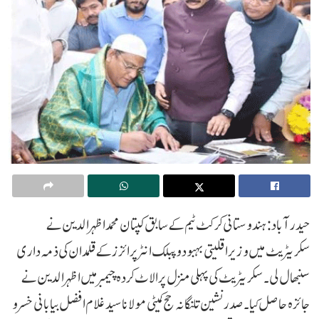
حیدرآباد :ہندوستانی کرکٹ ٹیم کے سابق کپتان محمد اظہرالدین نے
سکریٹریٹ میں وزیر اقلیتی بہبود و پبلک انٹرپرائزز کے قلمدان کی ذمہ داری
سنبھال لی۔ سکریٹریٹ کی پہلی منزل پر الاٹ کردہ چیمبر میں اظہرالدین نے
جائزہ حاصل کیا۔ صدرنشین تلنگانہ حج کمیٹی مولانا سید غلام افضل بیابانی خسرو