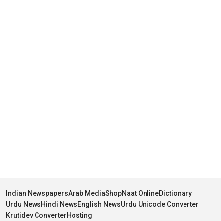
Indian Newspapers
Arab Media
Shop
Naat Online
Dictionary
Urdu News
Hindi News
English News
Urdu Unicode Converter
Krutidev Converter
Hosting