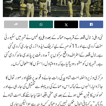
نئی دہلی: لال قلعہ کے قریب دھماکہ کے بعد دہلی پولیس نے شہر میں سکیورٹی
سخت کر دی ہے اور 11 نومبر کے لیے ٹریفک ایڈوائزری جاری کر دی گئی
ہے۔ لال قلعہ کے اطراف واقع سڑکوں پر آمد و رفت پر پابندی عائد کر دی گئی
ہے۔ شہریوں کو مشورہ دیا گیا ہے کہ وہ متبادل راستوں کا استعمال کریں۔
مرکزی وزیرِ داخلہ امت شاہ پیر کی رات جائے وقوعہ پر پہنچے اور صورتحال کا
جائزہ لیا۔ انہوں نے کہا کہ اس دھماکے کی ہر پہلو سے تفتیش کی جا رہی ہے اور
نمونوں کا تجزیہ مکمل ہونے کے بعد ہی حتمی نتیجہ اخذ کیا جا سکے گا۔ امت شاہ نے
بتایا کہ ’’یہ کہنا فی الحال ممکن نہیں کہ دھماکہ کس وجہ سے ہوا لیکن ہماری