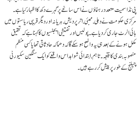
پی نڈا سمیت متعدد رہنماؤں نے اس سانحے پر گہرے دکھ کا اظہار کیا ہے۔
مرکزی حکومت نے دہلی، ممبئی، اتر پردیش، ہریانہ اور دیگر قریبی ریاستوں میں
ہائی الرٹ جاری کر دیا ہے۔ پولیس اور تفتیشی ایجنسیوں کا کہنا ہے کہ تحقیق
مکمل ہونے کے بعد ہی یہ واضح ہو سکے گا کہ دھماکہ حادثاتی تھا یا کسی منظم
منصوبہ بندی کا نتیجہ۔ تاہم، ابتدائی شواہد اس واقعے کو ایک سنگین سکیورٹی
چیلنج کے طور پر پیش کر رہے ہیں۔