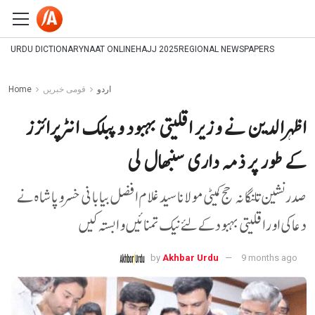
URDU DICTIONARY
NAAT ONLINE
HAJJ 2025
REGIONAL NEWSPAPERS
اردو
قومی خبریں
Home
اظہرالدین نے وزیر اقلیتی بہبود و پبلک انٹرپرائزز
کے طور پر ذمہ داری سنبھال لی
صدرنشین تلنگانہ حج کمیٹی مولانا سید غلام افضل بیابانی خسرو پاشاہ نے
دعا کی اور اقلیتی بہبود کے لئے نیک تمنائیں وابستہ کیں
by
Akhbar Urdu
9 months ago