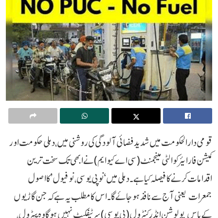
قومی دارالحکومت میں شدید فضائی آلودگی کی روشنی میں، دہلی حکومت اور
کمیشن فار ایئر کوالٹی مینجمنٹ (سی اے کیو ایم) نے ابھی تک سخت ترین
اقدامات کرنے کا فیصلہ کیا ہے۔ دہلی میں ‘نو پی یو سی، نو فیول’ کا اصول
جمعرات یعنی آج سے نافذ ہو جائے گا۔ اس کا مطلب یہ ہے کہ جن گاڑیوں
کے پاس پولوشن انڈر کنٹرول (پی یو سی) سرٹیفکیٹ نہیں ہو گا وہ پیٹرول،