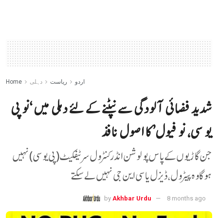
اردو
ریاست
دہلی
Home
شدید فضائی آلودگی سے نپٹنے کے لئے دہلی میں ‘نو پی
یو سی، نو فیول’ کا اصول نافذ
جن گاڑیوں کے پاس پولوشن انڈر کنٹرول سرٹیفکیٹ (پی یو سی) نہیں
ہو گا وہ پیٹرول، ڈیزل یا سی این جی نہیں لے سکتے
by
Akhbar Urdu
8 months ago