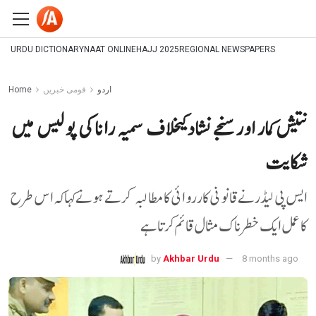
URDU DICTIONARY
NAAT ONLINE
HAJJ 2025
REGIONAL NEWSPAPERS
اردو
قومی خبریں
Home
نتیش کمار اورسنجے نشاد کیخلاف سمیہ رانا کی پولیس میں
شکایت
ایس پی لیڈرنےقانونی کارروائی کا مطالبہ کرتے ہو نے کہا کہ اس طرح
کا عمل ایک خطرناک مثال قائم کرتا ہے
by
Akhbar Urdu
8 months ago