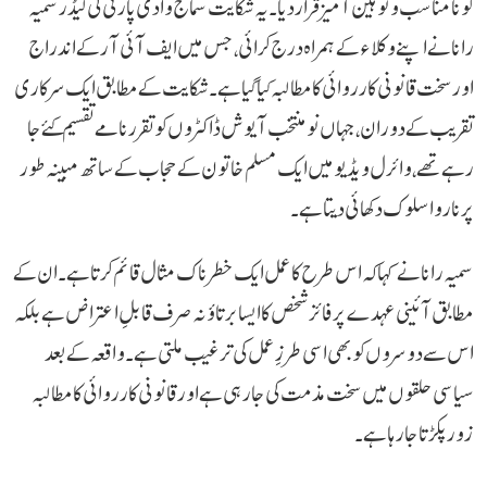
کو نامناسب و توہین آمیز قرار دیا۔یہ شکایت سماج وادی پارٹی کی لیڈر سمیہ
رانا نے اپنے وکلاء کے ہمراہ درج کرائی، جس میں ایف آئی آر کے اندراج
اور سخت قانونی کارروائی کا مطالبہ کیا گیا ہے۔ شکایت کے مطابق ایک سرکاری
تقریب کے دوران، جہاں نو منتخب آیوش ڈاکٹروں کو تقرر نامے تقسیم کئے جا
رہے تھے، وائرل ویڈیو میں ایک مسلم خاتون کے حجاب کے ساتھ مبینہ طور
پر ناروا سلوک دکھائی دیتا ہے۔
سمیہ رانا نے کہا کہ اس طرح کا عمل ایک خطرناک مثال قائم کرتا ہے۔ ان کے
مطابق آئینی عہدے پر فائز شخص کا ایسا برتاؤ نہ صرف قابلِ اعتراض ہے بلکہ
اس سے دوسروں کو بھی اسی طرزِ عمل کی ترغیب ملتی ہے۔ واقعہ کے بعد
سیاسی حلقوں میں سخت مذمت کی جا رہی ہے اور قانونی کارروائی کا مطالبہ
زور پکڑتا جا رہا ہے۔