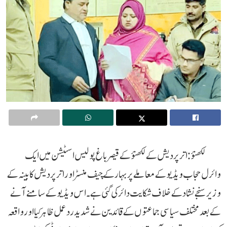
لکھنؤ : اترپردیش کے لکھنؤ کے قیصر باغ پولیس اسٹیشن میں ایک
وائرل حجاب ویڈیو کے معاملے پر بہار کے چیف منسٹر اور اترپردیش کابینہ کے
وزیر سنجے نشاد کے خلاف شکایت دائر کی گئی ہے۔اس ویڈیو کے سامنے آنے
کے بعد مختلف سیاسی جماعتوں کے قائدین نے شدید ردعمل ظاہر کیا اور واقعہ