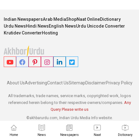
Indian Newspapers
Arab Media
Shop
Naat Online
Dictionary
Urdu News
Hindi News
English News
Urdu Unicode Converter
Krutidev Converter
Hosting
About Us
Advertising
Contact Us
Sitemap
Disclaimer
Privacy Policy
All trademarks, trade names, service marks, copyrighted work, logos
referenced herein belong to their respective owners/companies.
Any
Query Please write us
©akhbarurdu.com, Indian Urdu Media Info website.
Home
News
Newspapers
Naat
Dictionary