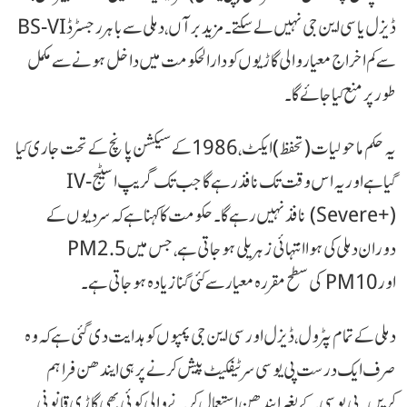
ڈیزل یا سی این جی نہیں لے سکتے ۔ مزید برآں، دہلی سے باہر رجسٹرڈ BS-VI
سے کم اخراج معیار والی گاڑیوں کو دارالحکومت میں داخل ہونے سے مکمل
طور پر منع کیا جائے گا۔
یہ حکم ماحولیات (تحفظ) ایکٹ، 1986 کے سیکشن پانچ کے تحت جاری کیا
گیا ہے اور یہ اس وقت تک نافذ رہے گا جب تک گریپ اسٹیج-IV
(Severe+) نافذ نہیں رہے گا۔ حکومت کا کہنا ہے کہ سردیوں کے
دوران دہلی کی ہوا انتہائی زہریلی ہو جاتی ہے، جس میں PM2.5
اور PM10 کی سطح مقررہ معیار سے کئی گنا زیادہ ہو جاتی ہے۔
دہلی کے تمام پٹرول، ڈیزل اور سی این جی پمپوں کو ہدایت دی گئی ہے کہ وہ
صرف ایک درست پی یو سی سرٹیفکیٹ پیش کرنے پر ہی ایندھن فراہم
کریں۔ پی یو سی کے بغیر ایندھن استعمال کرنے والی کوئی بھی گاڑی قانونی