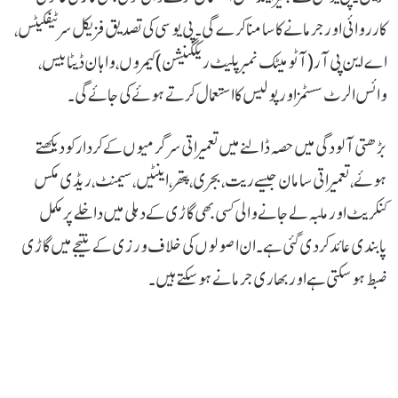
کارروائی اور جرمانے کا سامنا کرے گی۔ پی یو سی کی تصدیق فزیکل سرٹیفکیٹس،
اے این پی آر (آٹومیٹک نمبر پلیٹ ریکگنیشن) کیمروں، واہان ڈیٹا بیس،
وائس الرٹ سسٹمز اور پولیس کا استعمال کرتے ہوئے کی جائے گی۔
بڑھتی آلودگی میں حصہ ڈالنے میں تعمیراتی سرگرمیوں کے کردار کو دیکھتے
ہوئے، تعمیراتی سامان جیسے ریت، بجری، پتھر، اینٹیں، سیمنٹ، ریڈی مکس
کنکریٹ اور ملبہ لے جانے والی کسی بھی گاڑی کے دہلی میں داخلے پر مکمل
پابندی عائد کر دی گئی ہے۔ ان اصولوں کی خلاف ورزی کے نتیجے میں گاڑی
ضبط ہو سکتی ہے اور بھاری جرمانے ہو سکتے ہیں۔