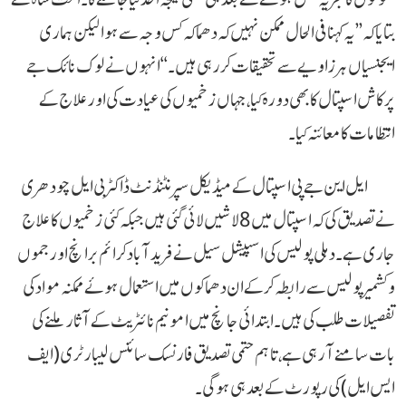
بتایا کہ ’’یہ کہنا فی الحال ممکن نہیں کہ دھماکہ کس وجہ سے ہوا لیکن ہماری
ایجنسیاں ہر زاویے سے تحقیقات کر رہی ہیں۔‘‘ انہوں نے لوک نائک جے
پرکاش اسپتال کا بھی دورہ کیا، جہاں زخمیوں کی عیادت کی اور علاج کے
انتظامات کا معائنہ کیا۔
ایل این جے پی اسپتال کے میڈیکل سپرنٹنڈنٹ ڈاکٹر بی ایل چودھری
نے تصدیق کی کہ اسپتال میں 8 لاشیں لائی گئی ہیں جبکہ کئی زخمیوں کا علاج
جاری ہے۔ دہلی پولیس کی اسپیشل سیل نے فریدآباد کرائم برانچ اور جموں
و کشمیر پولیس سے رابطہ کر کے ان دھماکوں میں استعمال ہوئے ممکنہ مواد کی
تفصیلات طلب کی ہیں۔ ابتدائی جانچ میں امونیم نائٹریٹ کے آثار ملنے کی
بات سامنے آ رہی ہے، تاہم حتمی تصدیق فارنسک سائنس لیبارٹری (ایف
ایس ایل) کی رپورٹ کے بعد ہی ہوگی۔