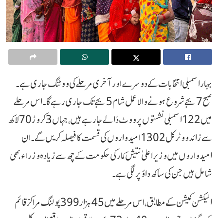
بہار اسمبلی انتخابات کے دوسرے اور آخری مرحلے کی ووٹنگ جاری ہے۔
صبح 7 بجے شروع ہونے والا عمل شام 5 بجے تک جاری رہے گا۔ اس مرحلے
میں 122 اسمبلی نشستوں پر ووٹ ڈالے جا رہے ہیں، جہاں 3 کروڑ 70 لاکھ
سے زائد ووٹر کل 1302 امیدواروں کی قسمت کا فیصلہ کریں گے۔ ان
امیدواروں میں وزیراعلیٰ نتیش کمار کی حکومت کے چھ سے زیادہ وزراء بھی
شامل ہیں جن کی ساکھ داؤ پر لگی ہے۔
الیکشن کمیشن کے مطابق، اس مرحلے میں 45 ہزار 399 پولنگ مراکز قائم