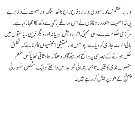
وزیر اعظم نریندر مودی، وزیر دفاع راج ناتھ سنگھ اور صحت کے وزیر جے
پی نڈا سمیت متعدد رہنماؤں نے اس سانحے پر گہرے دکھ کا اظہار کیا ہے۔
مرکزی حکومت نے دہلی، ممبئی، اتر پردیش، ہریانہ اور دیگر قریبی ریاستوں میں
ہائی الرٹ جاری کر دیا ہے۔ پولیس اور تفتیشی ایجنسیوں کا کہنا ہے کہ تحقیق
مکمل ہونے کے بعد ہی یہ واضح ہو سکے گا کہ دھماکہ حادثاتی تھا یا کسی منظم
منصوبہ بندی کا نتیجہ۔ تاہم، ابتدائی شواہد اس واقعے کو ایک سنگین سکیورٹی
چیلنج کے طور پر پیش کر رہے ہیں۔