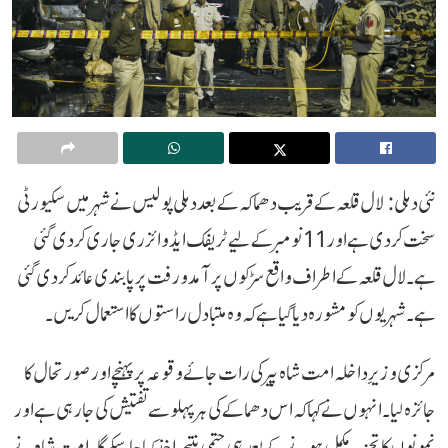
نئی دہلی: لال قلعہ کے قریب دھماکہ کے بعد دہلی پولیس نے شہر میں سکیورٹی
سخت کر دی ہے اور 11 نومبر کے لیے ٹریفک ایڈوائزری جاری کر دی گئی
ہے۔ لال قلعہ کے اطراف واقع سڑکوں پر آمد و رفت پر پابندی عائد کر دی گئی
ہے۔ شہریوں کو مشورہ دیا گیا ہے کہ وہ متبادل راستوں کا استعمال کریں۔
مرکزی وزیرِ داخلہ امت شاہ پیر کی رات جائے وقوعہ پر پہنچے اور صورتحال کا
جائزہ لیا۔ انہوں نے کہا کہ اس دھماکے کی ہر پہلو سے تفتیش کی جا رہی ہے اور
نمونوں کا تجزیہ مکمل ہونے کے بعد ہی حتمی نتیجہ اخذ کیا جا سکے گا۔ امت شاہ نے