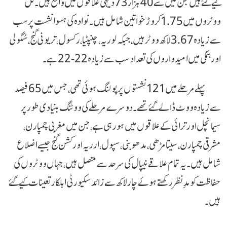
کیے گئے ہیں جن میں سے 40 ہزار 73 دیہی علاقوں میں واقع ہیں۔ کل
ووٹروں میں 1.75 کروڑ خواتین شامل ہیں۔ نوادہ کی ہسوا نشست پر سب
سے زیادہ 3.67 لاکھ ووٹر ہیں، جبکہ لوریہ، چنپٹیا، رکسول، تریونی گنج، سُگولی
اور بنمکی میں امیدواروں کی تعداد سب سے زیادہ 22-22 ہے۔
پہلے مرحلے میں 121 نشستوں پر پولنگ ہوئی تھی، جس میں 65 فیصد
سے زیادہ ووٹ ڈالے گئے تھے۔ دوسرے مرحلے کی ووٹنگ بنیادی طور پر
سیمانچل اور ترائی کے علاقوں میں ہو رہی ہے، جن میں مغربی چمپارن،
مشرقی چمپارن، سیتامڑھی، مدھوبنی، سپول، ارریہ اور کشن گنج جیسے اضلاع
شامل ہیں۔ یہ تمام علاقے نیپال کی سرحد سے متصل ہیں، جہاں ووٹروں کی
حفاظت کو مدِنظر رکھتے ہوئے چار لاکھ سے زائد سکیورٹی اہلکار تعینات کیے گئے
ہیں۔