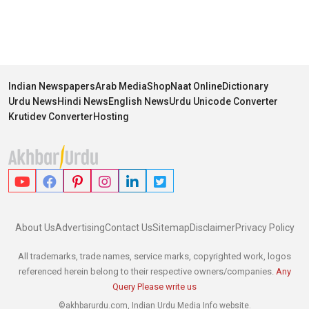
Indian Newspapers
Arab Media
Shop
Naat Online
Dictionary
Urdu News
Hindi News
English News
Urdu Unicode Converter
Krutidev Converter
Hosting
About Us
Advertising
Contact Us
Sitemap
Disclaimer
Privacy Policy
All trademarks, trade names, service marks, copyrighted work, logos
referenced herein belong to their respective owners/companies.
Any
Query Please write us
©akhbarurdu.com, Indian Urdu Media Info website.