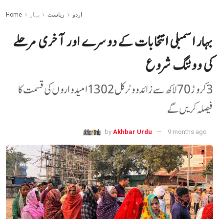
اردو
ریاست
بہار
Home
بہار اسمبلی انتخابات کے دوسرے اور آخری مرحلے
کی ووٹنگ شروع
3 کروڑ 70 لاکھ سے زائد ووٹر کل 1302 امیدواروں کی قسمت کا
فیصلہ کریں گے
by
Akhbar Urdu
9 months ago