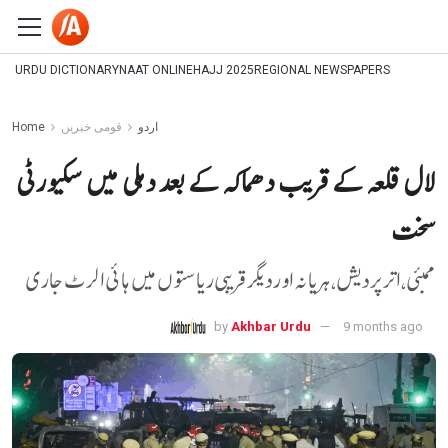
URDU DICTIONARY
NAAT ONLINE
HAJJ 2025
REGIONAL NEWSPAPERS
اردو
قومی خبریں
Home
لال قلعہ کے قریب دھماکہ کے بعد دہلی میں سکیورٹی
سخت
ممبئی، اتر پردیش، ہریانہ اور دیگر قریبی ریاستوں میں ہائی الرٹ جاری
by
Akhbar Urdu
9 months ago