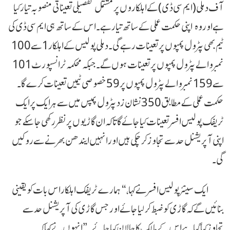
آف دہلی (ایم سی ڈی) کے اہلکاروں پر مشتمل تفصیلی تعیناتی منصوبہ تیار کیا
ہےاور وہ
اپنی حکمت عملی کے ساتھ تیار ہے۔
اس کے ساتھ ہی ایم سی ڈی کی
ٹیم بھی پٹرول پمپوں پر تعینات رہے گی۔
دہلی پولیس کے اہلکار 1 سے 100
نمبر والے پٹرول پمپوں پر تعینات ہوں گے۔
جبکہ محکمہ ٹرانسپورٹ 101
سے 159 نمبر والے پٹرول پمپوں پر 59 خصوصی ٹیمیں تعینات کرے گا۔
حکمت عملی کے مطابق 350 نشان زد پٹرول پمپس میں سے ہر ایک پر ایک
ٹریفک پولیس افسر تعینات کیا جائے گا تاکہ ان گاڑیوں پر نظر رکھی جا سکے جو
اپنی آپریشنل حد سے تجاوز کر چکی ہیں اور انہیں ایندھن بھرنے سے روکیں
گی۔
ایک سینئر پولیس افسر نے کہا، “ہمارے ٹریفک اہلکار اس بات کو یقینی
بنائیں گے کہ گاڑی کو ضبط کر لیا جائے اور جس گاڑی کی آپریشنل حد سے
تجاوز کیا گیا ہے اس کے مالک کا چالان کیا جائے۔” انہوں نے کہا کہ