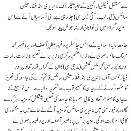
سے مستقل فیکلٹی اراکین کے بغیر بیچلر آف لائبریری اینڈ انفارمیشن
سائنس(بی۔لب۔آئی ایس سی) چلا رہی ہے، نئی آسامیاں آنے سے اس
اہم پروگرام میں نئی توانائی اور نیا جوش پیدا ہوگا۔
جامعہ ملیہ اسلامیہ کے وائس چانسلر پروفیسر مظہر آصف اور پروفیسر محمد
مہتاب عالم رضوی نے وزیر اعظم، مرکزی وزیر برائے تعلیم، وزارت مالیات
اور یونیورسٹی گرانٹس کمیشن (یو جی سی) کا ان کے گراں قدر تعاون اور
ڈپارٹمنٹ آف لائبریری اینڈ انفارمیشن سائنس قائم کرنے کی جامعہ کی تجویز
کو منظور کرنے کے لیے ان کا صمیم قلب سے شکریہ ادا کیا ہے۔ اس توسیع کے
لیے ان کا متواتر تعاون کافی اہم رہا جو جامعہ کی تعلیمی پیشکش کو مزید بہتر کرے
گا اور یونیورسٹی میں لائبریری سائنس کو مزید آگے لے جانے میں یہ منظوری
کافی اہم ثابت ہوگی۔ مزید برآں پروفیسر آصف اور پروفیسر رضوی نے