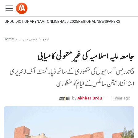
URDU DICTIONARY
NAAT ONLINE
HAJJ 2025
REGIONAL NEWSPAPERS
اردو
قومی خبریں
Home
جامعہ ملیہ اسلامیہ کی غیر معمولی کامیابی
6 تدریسی آسامیوں کی منظوری کے ساتھ ڈپارٹمنٹ آف لائبریری
اینڈ انفارمیشن سائنس کےقیام کو منظوری
by
Akhbar Urdu
1 year ago