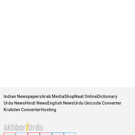
Indian Newspapers
Arab Media
Shop
Naat Online
Dictionary
Urdu News
Hindi News
English News
Urdu Unicode Converter
Krutidev Converter
Hosting