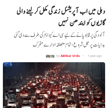
دہلی میں اب آپریشنل زندگی مکمل کر لینے والی
گاڑیوں کو ایندھن نہیں
آلودگی پر قابو پانے کے لیے سی اے کیو ایم کی طرف سے دی گئی
ہدایات پر عمل شروع-تمام متعلقہ ادارے متحرک
by
Akhbar Urdu
1 year ago