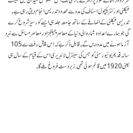
سرکردہ رہنما کے طور پر ابھرے۔ ابھی تک اس مخصوص میدان میں گیسٹ
فیکلٹی اور کنٹریکچول اسٹاف کی مدد سے محدود تدریس انجام دیتی رہی ہے۔
تدریسی فیکلٹی کے اضافے کے ساتھ جامعہ جلد ہی ایسے کورسیز شروع کرے
گی جو ہمارے اعداد و شمار والی دنیا کے معاصر چیلنجز اور معاصر مسائل سے نبرد
آزما ہونے میں مدد دیں گے۔ قابل ذکر ہے کہ اس پیش رفت سے105
سالہ قدیم یونیورسٹی کو جس کی سینٹرل لائبریری اس کے قیام کے سال ہی
یعنی 1920 میں قائم ہوئی تھی، زبردست فروغ ملے گا۔