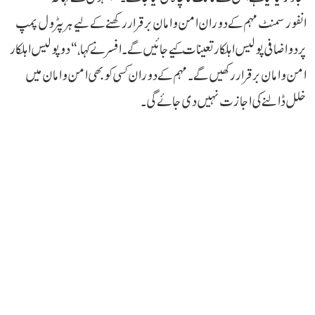
انفورسمنٹ مہم کے دوران امن و امان برقرار رکھنے کے لیے ہر پٹرول پمپ
پر دو اضافی پولیس اہلکار تعینات کیے جائیں گے۔
افسر نے کہا، “دو پولیس اہلکار
امن و امان برقرار رکھیں گے۔ مہم کے دوران کسی کو بھی امن و امان میں
خلل ڈالنے کی اجازت نہیں دی جائے گی۔