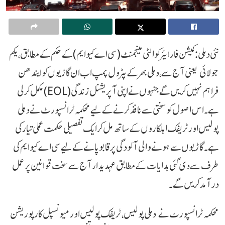
نئی دہلی: کمیشن فار ایئر کوالٹی مینجمنٹ (سی اے کیو ایم) کے حکم کے مطابق، یکم
جولائی یعنی آج سے، دہلی بھر کے پٹرول پمپ اب ان گاڑیوں کو ایندھن
فراہم نہیں کریں گے جنہوں نے اپنی آپریشنل زندگی (EOL) مکمل کر لی
ہے۔
اس اصول کو سختی سے نافذ کرنے کے لیے محکمہ ٹرانسپورٹ نے دہلی
پولیس اور ٹریفک اہلکاروں کے ساتھ مل کر ایک تفصیلی حکمت عملی تیار کی
ہے۔
گاڑیوں سے ہونے والی آلودگی پر قابو پانے کے لیے سی اے کیو ایم کی
طرف سے دی گئی ہدایات کے مطابق عہدیدار آج سے سخت قوانین پر عمل
درآمد کریں گے۔
محکمہ ٹرانسپورٹ نے دہلی پولیس، ٹریفک پولیس اور میونسپل کارپوریشن