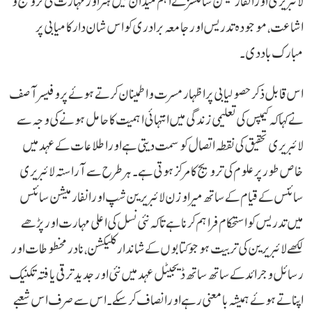
لائبریری اور انفارمیشن سائنسز کے اہم میدان میں ہنر اور مہارت کی ترویج و
اشاعت، موجودہ تدریس اور جامعہ برادری کو اس شان دار کامیابی پر
مبارک باد دی۔
اس قابل ذکر حصولیابی پر اظہار مسرت و اطمینان کرتے ہوئے پروفیسر آصف
نے کہا کہ کیمپس کی تعلیمی زندگی میں انتہائی اہمیت کا حامل ہونے کی وجہ سے
لائبریری تحقیق کی نقطہ اتصال کو سمت دیتی ہے اور اطلاعات کے عہد میں
خاص طور پر علوم کی ترویج کا مرکز ہوتی ہے۔ ہر طرح سے آراستہ لائبریری
سائنس کے قیام کے ساتھ میرا وژن لائبریرین شپ اور انفارمیشن سائنس
میں تدریس کو استحکام فراہم کرنا ہے تاکہ نئی نسل کی اعلی مہارت اور پڑھے
لکھے لائبریرین کی تربیت ہو جو کتابوں کے شاندار کلیکشن، نادر مخطوطات اور
رسائل و جرائد کے ساتھ ساتھ ڈیجیٹل عہد میں نئی اور جدید ترقی یافتہ تکنیک
اپناتے ہوئے ہمیشہ بامعنی رہے اور انصاف کر سکے۔ اس سے صرف اس شعبے