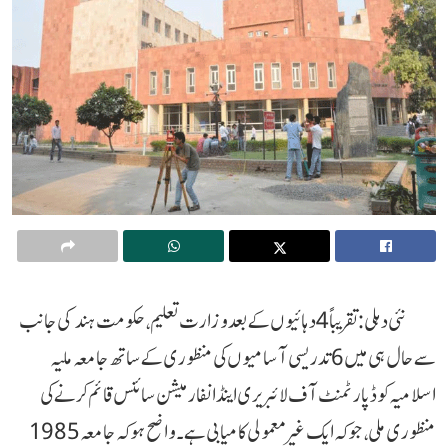
نئی دہلی: تقریباً 4 دہائیوں کے بعد وزارت تعلیم، حکومت ہند کی جانب
سے حال ہی میں 6 تدریسی آسامیوں کی منظوری کے ساتھ جامعہ ملیہ
اسلامیہ کو ڈپارٹمنٹ آف لائبریری اینڈ انفارمیشن سائنس قائم کرنے کی
منظوری ملی، جو کہ ایک غیر معمولی کامیابی ہے۔ واضح ہو کہ جامعہ 1985