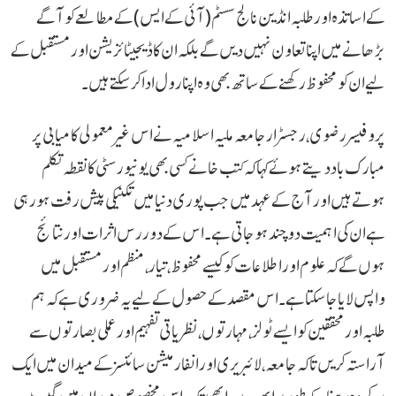
کے اساتذہ اور طلبہ انڈین نالج سسٹم (آئی کے ایس) کے مطالعے کو آگے
بڑھانے میں اپنا تعاون نہیں دیں گے بلکہ ان کا ڈیجیٹائزیشن اور مستقبل کے
لیے ان کو محفوظ رکھنے کے ساتھ بھی وہ اپنا رول ادا کر سکتے ہیں۔
پروفیسر رضوی، رجسٹرار جامعہ ملیہ اسلامیہ نے اس غیر معمولی کامیابی پر
مبارک باد دیتے ہوئے کہا کہ کتب خانے کسی بھی یونیورسٹی کا نقطہ تکلم
ہوتے ہیں اور آج کے عہد میں جب پوری دنیا میں تکنیکی پیش رفت ہو رہی
ہے ان کی اہمیت دو چند ہو جاتی ہے۔ اس کے دور رس اثرات اور نتائج
ہوں گے کہ علوم اور اطلاعات کو کیسے محفوظ، تیار، منظم اور مستقبل میں
واپس لایا جا سکتا ہے۔ اس مقصد کے حصول کے لیے یہ ضروری ہے کہ ہم
طلبہ اور محققین کو ایسے ٹولز، مہارتوں، نظریاتی تفہیم اور عملی بصارتوں سے
آراستہ کریں تاکہ جامعہ، لائبریری اور انفارمیشن سائنسز کے میدان میں ایک