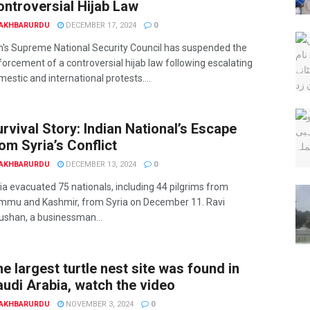
ontroversial Hijab Law
AKHBARURDU
DECEMBER 17, 2024
0
an's Supreme National Security Council has suspended the
orcement of a controversial hijab law following escalating
estic and international protests....
rvival Story: Indian National’s Escape
om Syria’s Conflict
AKHBARURDU
DECEMBER 13, 2024
0
ia evacuated 75 nationals, including 44 pilgrims from
mmu and Kashmir, from Syria on December 11. Ravi
ushan, a businessman...
e largest turtle nest site was found in
udi Arabia, watch the video
AKHBARURDU
NOVEMBER 3, 2024
0