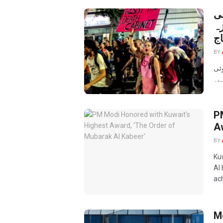
می
زہ
ج
BY
ئی
P
A
BY
Ku
Al
ac
M