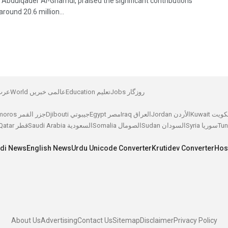
 Abdulqader Al-Ghamdi, praised the significant contributions
around 20.6 million...
Jobs روزگار
Education تعلیم
World عالمی خبریں
عرب م
Kuwait ويت
Jordan الأردن
Iraq العراق
Egypt مصر
Djibouti جيبوتي
Comoros جزر القمر
Syria سوريا
Sudan السودان
Somalia الصومال
Saudi Arabia السعودية
Qatar قطر
ndi News
English News
Urdu Unicode Converter
Krutidev Converter
Hos
About Us
Advertising
Contact Us
Sitemap
Disclaimer
Privacy Policy