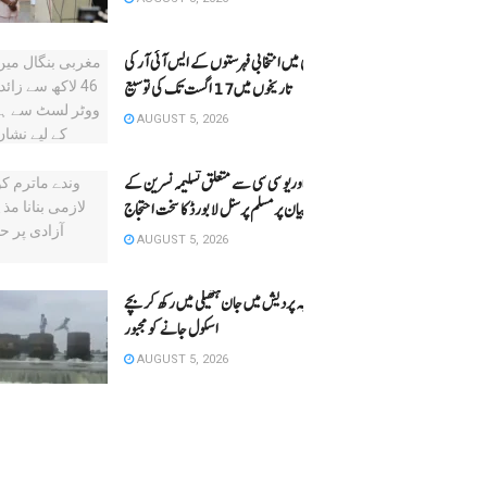
دہلی میں انتخابی فہرستوں کے ایس آئی آر کی
تاریخوں میں17 اگست تک کی توسیع
AUGUST 5, 2026
مدارس اوریو سی سی سے متعلق تسلیمہ نسرین کے
بیان پر مسلم پرسنل لا بورڈ کا سخت احتجاج
AUGUST 5, 2026
مدھیہ پردیش میں جان ہتھیلی میں رکھ کر بچے
اسکول جانے کو مجبور
AUGUST 5, 2026