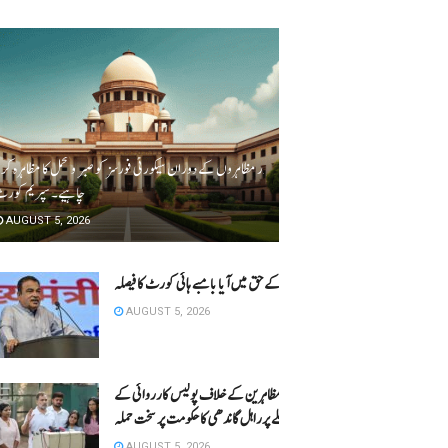
مارچ اور مظاہروں کے دوران سیکورٹی فورسز کو صبر و تحمل کا مظاہرہ کرن
چاہیے۔ سپریم کور
AUGUST 5, 2026
گڈکری کے حق میں آیا بامبے ہائی کورٹ کا فیصلہ
AUGUST 5, 2026
مظاہرین کے خلاف پولیس کارروائی کے
معاملے پرراہل گاندھی کا حکومت پر سخت حملہ
AUGUST 5, 2026