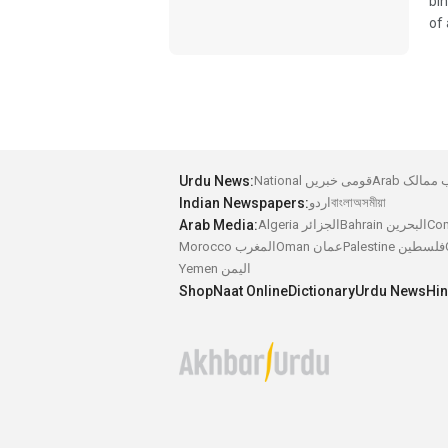
bin
of 
Urdu News:
National قومی خبریں
Arab مالک
Indian Newspapers:
اردو
বাংলা
অসমীয়া
Arab Media:
Algeria الجزائر
Bahrain البحرين
Palestine فلسطين
Oman عمان
Morocco المغرب
Yemen اليمن
Shop
Naat Online
Dictionary
Urdu News
Hi