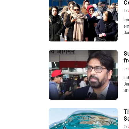
C
BY
Ir
enf
dom
Su
fr
BY
Ind
Ja
Bh
Th
Sa
BY