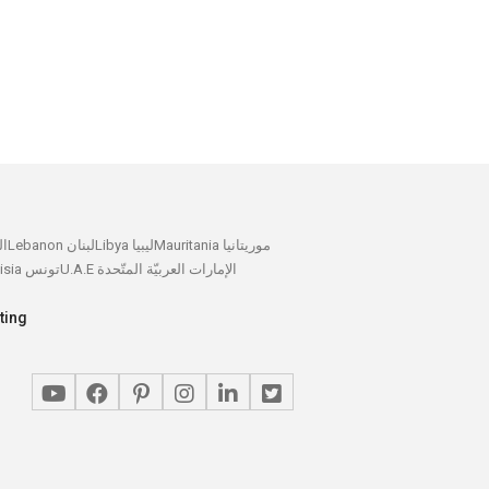
Mauritania موريتانيا
Libya ليبيا
Lebanon لبنان
الك
U.A.E الإمارات العربيّة المتّحدة
Tunisia تونس
ting