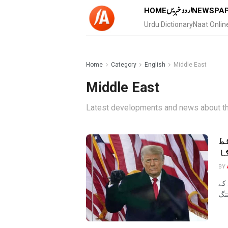
اردو خبریں
HOME
NEWSPA
Urdu Dictionary
Naat Onlin
Home
Category
English
Middle East
Middle East
Latest developments and news about th
ط
ا
BY
 کے