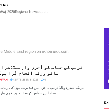
PERS
e
Hajj 2025
Regional Newspapers
e Middle East region on akhbarurdu.com.
ٹرمپ کی حماس کو آخری وارننگ: شرائ
مانو ورنہ انجام بُرا ہوگ
AFFAN
SEPTEMBER 8, 2025
0
امریکی صدر ڈونالڈ ٹرمپ نے غزہ میں قید یرغمالیوں کی رہائی
معاملے پر حماس کو سخت اور آخری وارننگ...
Re