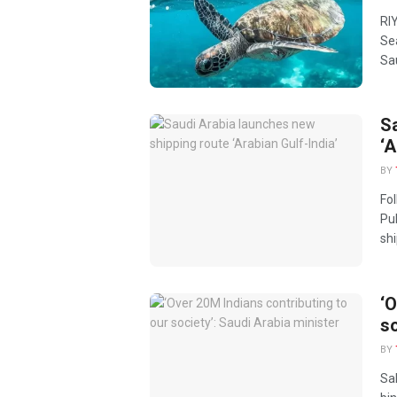
RI
Se
Sau
S
‘A
BY
Fo
Pub
shi
‘O
so
BY
Sa