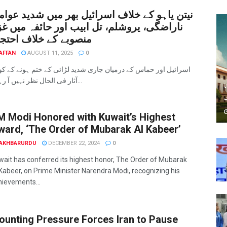
نیتن یاہو کے خلاف اسرائیل بھر میں شدید عوا
ناراضگی، یروشلم، تل ابیب اور حائفہ میں غ
منصوبے کے خلاف احتجا
AFFAN
AUGUST 11, 2025
0
اسرائیل اور حماس کے درمیان جاری شدید لڑائی کے ختم ہونے کے کو
آثار فی الحال نظر نہیں آ رہے۔...
ا
ٹ
M Modi Honored with Kuwait’s Highest
ward, ‘The Order of Mubarak Al Kabeer’
AKHBARURDU
DECEMBER 22, 2024
0
wait has conferred its highest honor, The Order of Mubarak
 Kabeer, on Prime Minister Narendra Modi, recognizing his
hievements...
ounting Pressure Forces Iran to Pause