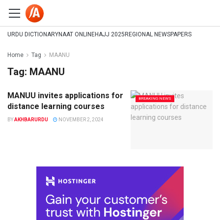
URDU DICTIONARY
NAAT ONLINE
HAJJ 2025
REGIONAL NEWSPAPERS
Home
Tag
MAANU
Tag:
MAANU
MANUU invites applications for
BREAKING NEWS
distance learning courses
BY
AKHBARURDU
NOVEMBER 2, 2024