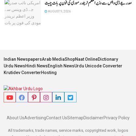
ئب صدر جے ڈی وینس سے وزیر اعظم نریندر مودی کی فون پر بات چیت
AUGUST 9, 2026
Indian Newspapers
Arab Media
Shop
Naat Online
Dictionary
Urdu News
Hindi News
English News
Urdu Unicode Converter
Krutidev Converter
Hosting
About Us
Advertising
Contact Us
Sitemap
Disclaimer
Privacy Policy
All trademarks, trade names, service marks, copyrighted work, logos