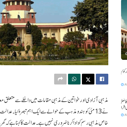
و کیا بے
A
مذہبی آزادی اور خواتین کے مذہبی مقامات میں داخلے سے متعلق 
فاضل کی
 اثرانداز
نے 13 مئی کو ہندو مذہب کے حوالے سے ایک اہم تبصرہ کیا۔ عدالت 
A
خاص مذہبی رسم کو ادا کرنا ضروری نہیں ہے۔ عدالت کا کہنا ہے کہ گھر کے