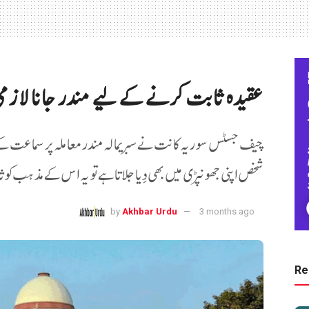
عقیدہ ثابت کرنے کے لیے مندر جانا لاز
چیف جسٹس سوریہ کانت نے سبریمالہ مندر معاملہ پر سماعت کے د
شخص اپنی جھونپڑی میں بھی دِیا جلاتا ہے تو یہ اس کے مذہب کو
by
Akhbar Urdu
3 months ago
Re