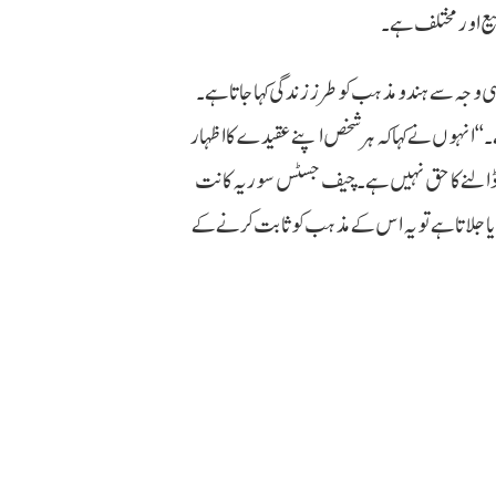
سیع اور مختلف ہے۔
ی وجہ سے ہندو مذہب کو طرز زندگی کہا جاتا ہے۔
۔‘‘ انہوں نے کہا کہ ہر شخص اپنے عقیدے کا اظہار
ٹ ڈالنے کا حق نہیں ہے۔ چیف جسٹس سوریہ کانت
دِیا جلاتا ہے تو یہ اس کے مذہب کو ثابت کرنے کے