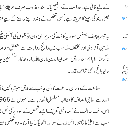
ٹے آبان سمیت 2 افراد
کے لیے کافی ہے۔ عدالت نے واضح کیا کہ ہندو مذہب صرف طریقۂ عباد
یعنی زندگی جینے کا طریقہ ہے۔ کسی شخص کے ہندو بنے رہنے کے لیے مندر
A
یہ تبصرہ چیف جسٹس سوریہ کانت ک
ہیں ہو
مذہبی آزادی اور مختلف مذاہب میں رائج روایات سے متعلق معاملا
A
ناگرتنا، ایم ایم سندریش، احسان الدین امان اللہ، اروند کمار، آگسٹین 
مکان منہدم
مالیا باغچی بھی شامل ہیں۔
A
سماعت کے دوران مداخلت کار کی جانب سے پیش سینئر وکیل ڈاکٹ
اس وقت عدالت نے ’ہندو‘ کی تعریف ایسے شخص کے طور پر کی تھی جو
سب سے اعلیٰ مانتا ہو۔ انہوں نے سوال اٹھایا کہ کیا آج ہر وہ شخص جس