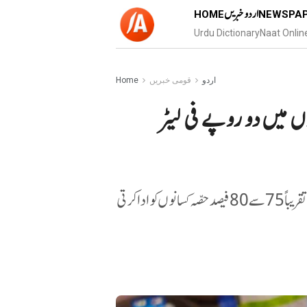
اردو خبریں
HOME
NEWSPA
Urdu Dictionary
Naat Onlin
اردو
قومی خبریں
Home
 میں دو روپے فی لیٹر
کمپنی نے کہا کہ وہ اپنے دودھ کی فروخت سے ہونے والی آمدنی کا تقریباً 75 سے 80 فیصدحصّہ کسانوں کو ادا کرتی