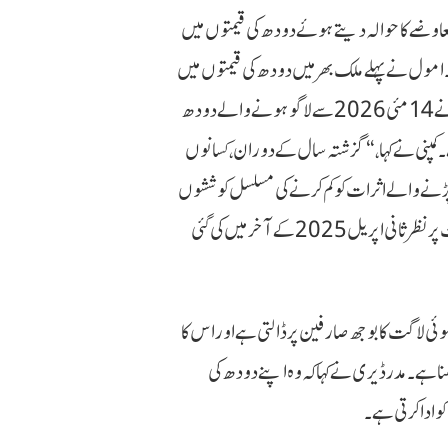
ضے کا حوالہ دیتے ہوئے دودھ کی قیمتوں میں
امول نے پہلے ملک بھر میں دودھ کی قیمتوں میں
مدر ڈیری نے بدھ کو ایک بیان میں کہا کہ اس نے 14 مئی 2026 سے لاگو ہونے والے دودھ
۔
کمپنی نے کہا، “گزشتہ سال کے دوران، کسانوں
ر پڑنے والے اثرات کو کم کرنے کی مسلسل کوششوں
کمپنی کے مطابق آخری قیمت پر نظرثانی اپریل 2025 کے آخر میں کی گئی
ئی لاگت کا بوجھ صارفین پر ڈالتی ہے اور اس کا
نا ہے۔
مدر ڈیری نے کہا کہ وہ اپنے دودھ کی