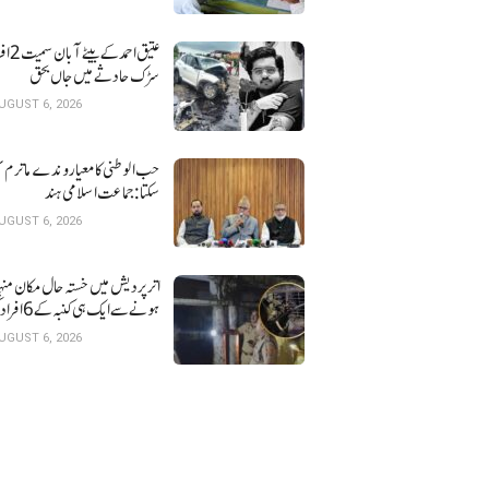
عتیق احمد کے بی
سڑک حادثے میں جاں بحق
UGUST 6, 2026
حب الوطنی کا معیار وندے ماترم ن
سکتا : جماعت اسلامی ہند
UGUST 6, 2026
اتر پردیش میں خستہ حال 
ہونے سے ایک ہی کنبہ کے 6 افراد کی موت
UGUST 6, 2026