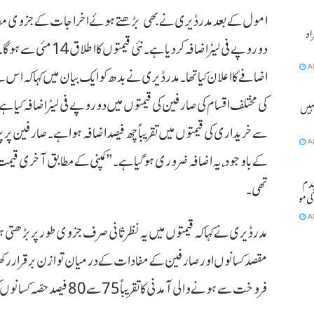
امول کے بعد مدر ڈیری نے بھی
بڑھتے ہوئے اخراجات کے جزوی معاو
ٹے آبان سمیت 2 افراد
دو روپے فی لیٹر اضافہ کر دیا ہے۔
نئی قیمتوں کا اطلاق 14 مئی سے ہوگا۔
A
اضافے کا اعلان کیا تھا۔
کی مختلف اقسام کی صارفین کی قیمتوں میں دو روپے فی لیٹر اضافہ کیا ہے
ہیں ہو
سے خریداری کی قیمتوں میں تقریباً چھ فیصد اضافہ ہوا ہے۔ صارفین پ
A
کے باوجود، یہ اضافہ ضروری ہو گیا ہے۔”
مکان منہدم
تھی۔
A
مدر ڈیری نے کہا کہ قیمتوں میں یہ نظرثانی صرف جزوی طور پر بڑھتی ہو
مقصد کسانوں اور صارفین کے مفادات کے درمیان توازن برقرار رکھ
فروخت سے ہونے والی آمدنی کا تقریباً 75 سے 80 فیصد حصّہ کسانوں کو ادا کرتی ہے۔