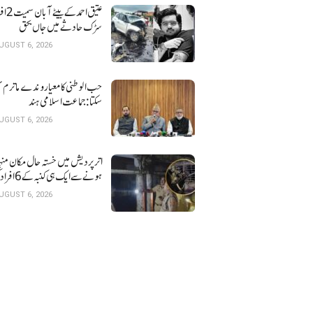
عتیق احمد کے بی
سڑک حادثے میں جاں بحق
UGUST 6, 2026
حب الوطنی کا معیار وندے ماترم ن
سکتا : جماعت اسلامی ہند
UGUST 6, 2026
اتر پردیش میں خستہ حال 
ہونے سے ایک ہی کنبہ کے 6 افراد کی موت
UGUST 6, 2026