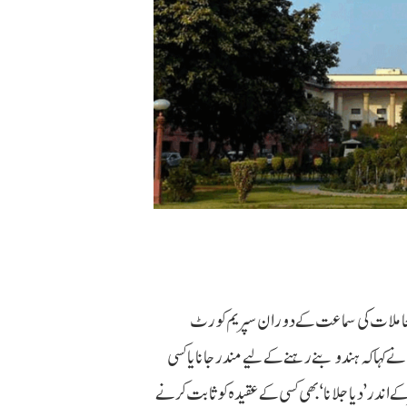
معاملات کی سماعت کے دوران سپریم کورٹ
نے کہا کہ ہندو بنے رہنے کے لیے مندر جانا یا کسی
 اندر ’دیا جلانا‘ بھی کسی کے عقیدہ کو ثابت کرنے