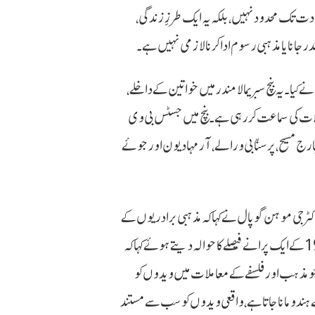
ت تک محدود نہیں، بلکہ یہ ایک طرزِ زندگی،
 جانا یا مذہبی رسوم ادا کرنا لازمی نہیں ہے۔
ی سربراہی والی 9 ججوں کی آئینی بنچ نے کیا۔ یہ بنچ سبریمالا مندر میں خواتین کے داخلے،
ت کی سماعت کر رہی ہے۔ بنچ میں جسٹس بی وی
جارج مسیح، پرسنّا بی ورالے، آر مہادیون اور جوئے
ر جی موہن گوپال نے کہا کہ مذہبی برادریوں کے
اندر سے سماجی انصاف کا مطالبہ مسلسل اٹھ رہا ہے۔ انہوں نے 1966 کے ایک پرانے فیصلے کا حوالہ دیتے ہوئے کہا کہ
 مذہب اور فلسفے کے معاملات میں ویدوں کو
ے ہندو مانا جاتا ہے، واقعی ویدوں کو سب سے مستند