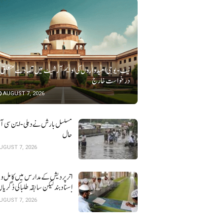
نیٹ-یو جی امیدواروں کی او ایم آر شیٹ میں تضاد سے متعلق
درخواست خارج
AUGUST 7, 2026
مسلسل بارش نے دہلی-این سی آر ک
حال
UGUST 7, 2026
اتر پردیش کےمدارس میں کامل و 
اسناد بند لیکن سابقہ طلبا کی ڈگریا ں
نہیں
UGUST 7, 2026