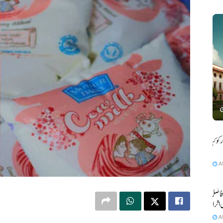
و کیا بے
A
فاضل کی
 اثرانداز
A