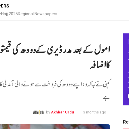
PERS
e
Hajj 2025
Regional Newspapers
امول کے بعد مدر ڈیری کےدودھ کی قیمتوں
کااضافہ
ہے
by
Akhbar Urdu
3 months ago
Re