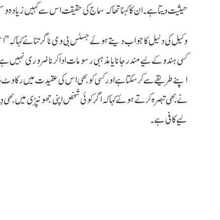
حیثیت دیتا ہے۔ ان کا کہنا تھا کہ سماج کی حقیقت اس سے کہیں زیادہ و
وکیل کی دلیل کا جواب دیتے ہوئے جسٹس بی وی ناگرتنا نے کہا کہ ’’اس
کسی ہندو کے لیے مندر جانا یا مذہبی رسومات ادا کرنا ضروری نہیں ہے
اپنے طریقے سے کر سکتا ہے اور کسی کو بھی اس کی عقیدت میں رکاو
نے بھی تبصرہ کرتے ہوئے کہا کہ اگر کوئی شخص اپنی جھونپڑی میں بھی 
لیے کافی ہے۔