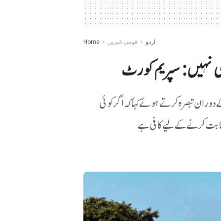
اردو
قومی خبریں
Home
می نہیں: سپریم کورٹ
وران تبصرہ کرتے ہوئے کہا کہ اگر کوئی
 ثابت کرنے کے لیے کافی ہے