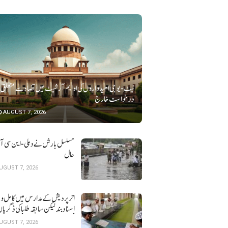
نیٹ-یو جی امیدواروں کی او ایم آر شیٹ میں تضاد سے متعلق
درخواست خارج
AUGUST 7, 2026
مسلسل بارش نے دہلی-این سی آر ک
حال
UGUST 7, 2026
اتر پردیش کےمدارس میں کامل و 
اسناد بند لیکن سابقہ طلبا کی ڈگریا ں
نہیں
UGUST 7, 2026