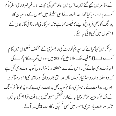
کے تناظر میں کیے گئے ہیں۔ اس میں ایندھن کی بچت اور غیر ضروری سفر کو کم
کرنے پر زور دیا گیا تھا۔ عدالت نے اسی سلسلے میں ججوں کے درمیان کار
پولنگ کو بھی فروغ دینے کا فیصلہ کیا ہے تاکہ سرکاری اور ذاتی گاڑیوں کے
استعمال میں کمی لائی جا سکے۔
سرکلر میں کہا گیا ہے کہ سپریم کورٹ کی رجسٹری کے مختلف شعبوں میں کام
کرنے والے 50 فیصد تک ملازمین کو ہفتے میں دو دن گھر سے کام کرنے کی
اجازت دی جائے گی۔ اس کے لیے متعلقہ رجسٹراروں کو ہدایت دی گئی ہے
کہ وہ ہفتہ وار روسٹر تیار کریں تاکہ عدالتی کارروائی اور انتظامی امور متاثر نہ
ہوں۔عدالت نے رجسٹری حکام کو یہ بھی ہدایت دی ہے کہ ویڈیو کانفرنسنگ
کے نظام کو مزید مؤثر بنایا جائے اور تکنیکی سہولتیں بروقت فراہم کی جائیں
تاکہ سماعت یا دفتری امور میں کسی قسم کی رکاوٹ پیش نہ آئے۔