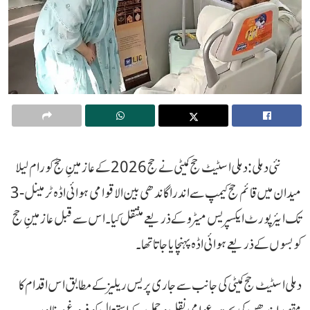
نئی دہلی: دہلی اسٹیٹ حج کمیٹی نے حج 2026 کے عازمینِ حج کو رام لیلا
میدان میں قائم حج کیمپ سے اندرا گاندھی بین الاقوامی ہوائی اڈہ ٹرمینل-3
تک ایئرپورٹ ایکسپریس میٹرو کے ذریعے منتقل کیا۔ اس سے قبل عازمینِ حج
کو بسوں کے ذریعے ہوائی اڈہ پہنچایا جاتا تھا۔
دہلی اسٹیٹ حج کمیٹی کی جانب سے جاری پریس ریلیز کے مطابق اس اقدام کا