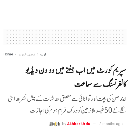
اردو
قومی خبریں
Home
سپریم کورٹ میں اب ہفتے میں دو دن ویڈیو
کانفرنسنگ سے سماعت
ایندھن کی بچت اور توانائی سے متعلق خدشات کے پیش نظر عدالتی
عملے کے 50 فیصد ملازمین کو ورک فرام ہوم کی اجازت
by
Akhbar Urdu
3 months ago