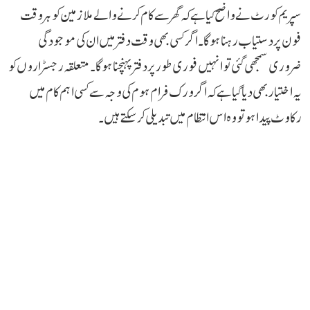
سپریم کورٹ نے واضح کیا ہے کہ گھر سے کام کرنے والے ملازمین کو ہر وقت
فون پر دستیاب رہنا ہوگا۔ اگر کسی بھی وقت دفتر میں ان کی موجودگی
ضروری سمجھی گئی تو انہیں فوری طور پر دفتر پہنچنا ہوگا۔ متعلقہ رجسٹراروں کو
یہ اختیار بھی دیا گیا ہے کہ اگر ورک فرام ہوم کی وجہ سے کسی اہم کام میں
رکاوٹ پیدا ہو تو وہ اس انتظام میں تبدیلی کر سکتے ہیں۔