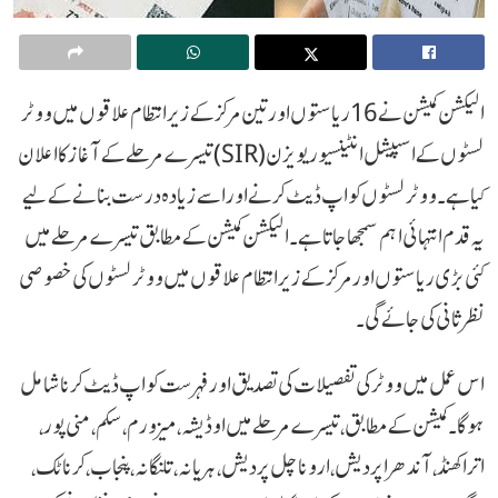
الیکشن کمیشن نے 16 ریاستوں اور تین مرکز کے زیر انتظام علاقوں میں ووٹر
لسٹوں کے اسپیشل انٹینسیو ریویژن (SIR) تیسرے مرحلے کے آغاز کا اعلان
کیا ہے۔ ووٹر لسٹوں کو اپ ڈیٹ کرنے اور اسے زیادہ درست بنانے کے لیے
یہ قدم انتہائی اہم سمجھا جاتا ہے۔ الیکشن کمیشن کے مطابق تیسرے مرحلے میں
کئی بڑی ریاستوں اور مرکز کے زیر انتظام علاقوں میں ووٹر لسٹوں کی خصوصی
نظرثانی کی جائے گی۔
اس عمل میں ووٹر کی تفصیلات کی تصدیق اور فہرست کو اپ ڈیٹ کرنا شامل
ہوگا۔ کمیشن کے مطابق، تیسرے مرحلے میں اوڈیشہ، میزورم، سکم، منی پور،
اتراکھنڈ، آندھرا پردیش، اروناچل پردیش، ہریانہ، تلنگانہ، پنجاب، کرناٹک،