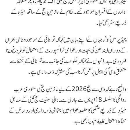
لمیٹڈ، دہلی پولیس، سعودی ایئر لائنس، حج کمیٹی آف انڈیا اور دیگر متعلقہ
اداروں کے افسران موجود تھے۔ حکام نے عازمینِ حج کے ساتھ میٹرو کے
ذریعے سفر بھی کیا۔
چیئرپرسن کوثر جہاں نے اپنے بیان میں کہا کہ توانائی کے موجودہ عالمی بحران
کے دوران ایندھن کی بچت اور عوامی ٹرانسپورٹ کے استعمال کو فروغ دینا
ضروری ہے۔ انہوں نے کہا کہ حکومت کی جانب سے توانائی کے تحفظ سے
متعلق دی گئی اپیل پر عمل کرنا سب کی مشترکہ ذمہ داری ہے۔
واضح رہے کہ دہلی سے حج 2026 کے لیے عازمینِ حج کی سعودی عرب
روانگی کا سلسلہ 18 اپریل سے جاری ہے۔ دہلی اسٹیٹ حج کمیٹی کے مطابق
میٹرو کے ذریعے منتقلی کا مقصد عوام میں اجتماعی ذمہ داری اور وسائل کے
محتاط استعمال کا پیغام دینا بھی ہے۔