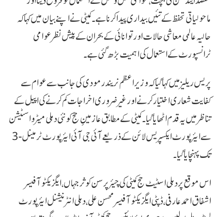
مقصد ایندھن کی بچت، عوامی نقل و حمل کے استعمال کو فروغ دینا اور
ماحولیاتی تحفظ کے تئیں بیداری پیدا کرنا ہے۔ کمیٹی نے اپنے بیان میں کہا کہ
حالیہ عالمی معاشی حالات اور توانائی کے بحران کے پیش نظر عوامی
ٹرانسپورٹ کے استعمال کی اہمیت بڑھ گئی ہے۔
پریس ریلیز میں کہا گیا کہ وزیر اعظم نریندر مودی کی جانب سے عوام سے
کفایت شعاری اختیار کرنے اور غیر ضروری اخراجات کم کرنے کی اپیل کے
تناظر میں یہ قدم اٹھایا گیا۔ کمیٹی کے مطابق عازمینِ حج کو نئی دہلی میٹرو اسٹیشن
سے ایئرپورٹ ایکسپریس لائن کے ذریعے آئی جی آئی ایئرپورٹ ٹرمینل-3
تک پہنچایا گیا۔
اس موقع پر دہلی اسٹیٹ حج کمیٹی کی چیئرپرسن کوثر جہاں، ایگزیکٹو آفیسر
اشفاق احمد عارفی، ڈپٹی ایگزیکٹو آفیسر محسن علی، دہلی انٹرنیشنل ایئرپورٹ