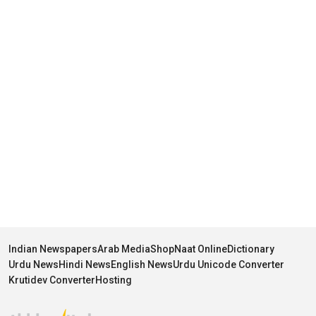
Indian Newspapers
Arab Media
Shop
Naat Online
Dictionary
Urdu News
Hindi News
English News
Urdu Unicode Converter
Krutidev Converter
Hosting