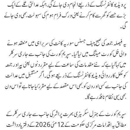
پر ویڈیو کانفرنسنگ کے ذریعے انجام دی جائے گی، جبکہ عدالتی عملے کے ایک
بڑے حصے کو گھر سے کام کرنے یعنی ورک فرام ہوم کی سہولت بھی دی جائے
گی۔
یہ فیصلہ جمعہ کی صبح چیف جسٹس سوریہ کانت کی سربراہی میں منعقد ہونے
والی فل کورٹ میٹنگ میں لیا گیا۔ سپریم کورٹ کی جانب سے جاری سرکلر
میں کہا گیا ہے کہ نئے مقدمات کی سماعت کے لیے مقرر دنوں یعنی پیر اور جمعہ
کو مکمل کارروائی ویڈیو کانفرنسنگ کے ذریعے ہوگی۔ اگر مستقبل میں عدالت
کی جانب سے کسی اور دن کو بھی اس مقصد کے لیے مقرر کیا جاتا ہے تو اس دن
بھی یہی نظام نافذ رہے گا۔
سپریم کورٹ کے جنرل سکریٹری بھرت پراشر کی جانب سے جاری سرکلر کے
مطابق یہ اقدامات مرکزی حکومت کے 12 مئی 2026 کے دفتر یادداشت