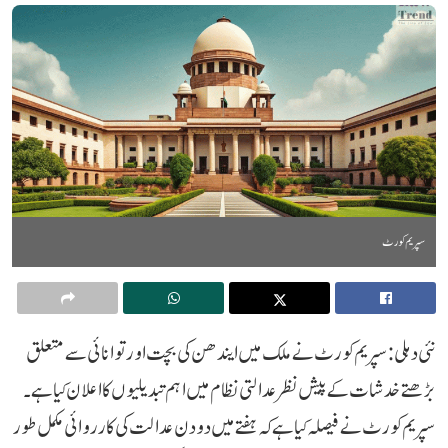
سپریم کورٹ
نئی دہلی: سپریم کورٹ نے ملک میں ایندھن کی بچت اور توانائی سے متعلق
بڑھتے خدشات کے پیش نظر عدالتی نظام میں اہم تبدیلیوں کا اعلان کیا ہے۔
سپریم کورٹ نے فیصلہ کیا ہے کہ ہفتے میں دو دن عدالت کی کارروائی مکمل طور