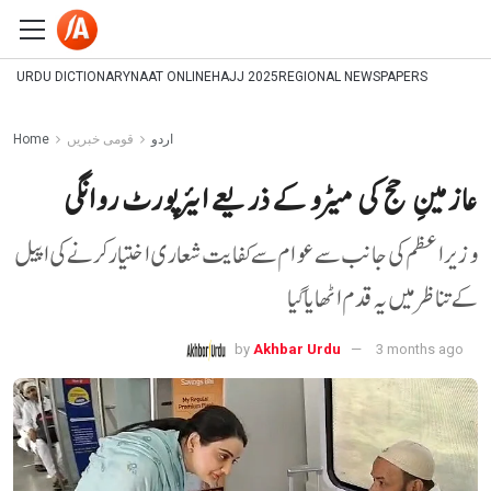
URDU DICTIONARY
NAAT ONLINE
HAJJ 2025
REGIONAL NEWSPAPERS
اردو
قومی خبریں
Home
عازمینِ حج کی میٹرو کے ذریعے ایئرپورٹ روانگی
وزیر اعظم کی جانب سے عوام سے کفایت شعاری اختیار کرنے کی اپیل
کے تناظر میں یہ قدم اٹھایا گیا
by
Akhbar Urdu
3 months ago