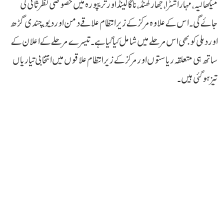
میگھالیہ، مہاراشٹرا، جھارکھنڈ، ناگالینڈ اور تریپورہ میں خصوصی نظر ثانی کی
جائے گی۔ اس کے علاوہ مرکز کے زیر انتظام علاقے دمن اور دیو، چندی گڑھ
اور دہلی کو بھی اس مرحلے میں شامل کیا گیا ہے۔ تیسرے مرحلے کے اعلان کے
ساتھ ہی متعلقہ ریاستوں اور مرکز کے زیر انتظام علاقوں میں انتخابی تیاریاں
تیز ہو گئی ہیں۔