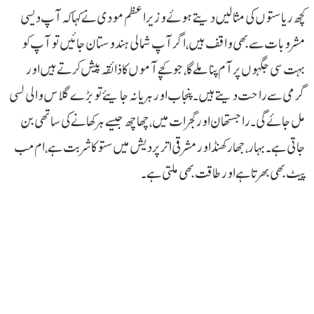
کچھ ریاستوں کی مثالیں دیتے ہوئے وزیر اعظم مودی نے کہا کہ آپ دیسی
مشروبات سے بھی واقف ہیں، اگر آپ شمالی ہندوستان جائیں تو آپ کو
بہت سی جگہوں پر آم پنا ملے گا، جو کچے آموں کا ذائقہ پیش کرتے ہیں اور
گرمی سے راحت دیتے ہیں۔ پنجاب اور ہریانہ جایئے تو بڑے گلاس والی لسی
مل جائے گی۔ راجستھان اور گجرات میں، چھاچھ جیسے ہر کھانے کی ساتھی بن
جاتی ہے۔بہار، جھارکھنڈ اور مشرقی اتر پردیش میں ستو کا شربت ہے، ام مب
پیٹ بھی بھرتا ہے اور طاقت بھی ملتی ہے۔