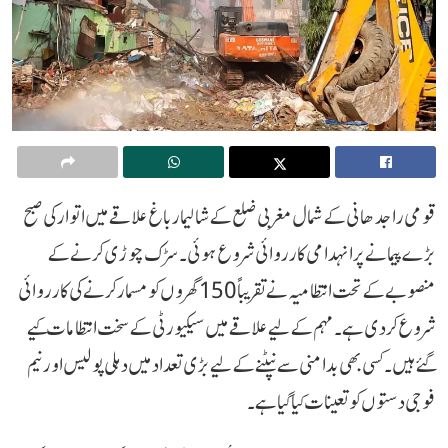
قومی راجدھانی کے شمال مغربی ضلع کے شالیمار باغ علاقے میں اتوار کی صبح
بڑے پیمانے پر انہدامی کارروائی شروع ہوئی۔ سڑک چوڑی کرنے کے
منصوبے کے تحت انتظامیہ نے تقریباً 150 گھروں کو مسمار کرنے کی کارروائی
شروع کر دی ہے۔ مہم کے لیے علاقے میں سیکیورٹی کے سخت انتظامات کیے
گئے ہیں۔ کسی بھی بدامنی سے نپٹنے کے لیے بڑی تعداد میں دہلی پولیس اور نیم
فوجی دستوں کو تعینات کیا گیا ہے۔