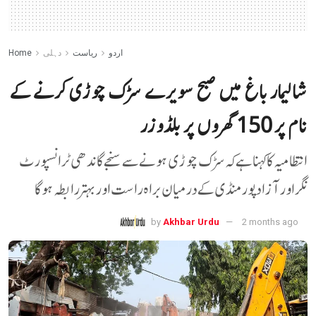
اردو
ریاست
دہلی
Home
شالیمار باغ میں صبح سویرے سڑک چوڑی کرنے کے
نام پر 150 گھروں پر بلڈوزر
انتظامیہ کا کہنا ہے کہ سڑک چوڑی ہونے سے سنجے گاندھی ٹرانسپورٹ
نگر اور آزاد پور منڈی کے درمیان براہ راست اور بہتر رابطہ ہوگا
by
Akhbar Urdu
2 months ago