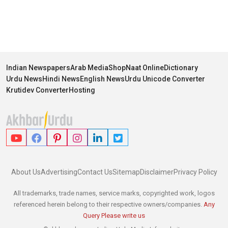
Indian Newspapers
Arab Media
Shop
Naat Online
Dictionary
Urdu News
Hindi News
English News
Urdu Unicode Converter
Krutidev Converter
Hosting
About Us
Advertising
Contact Us
Sitemap
Disclaimer
Privacy Policy
All trademarks, trade names, service marks, copyrighted work, logos
referenced herein belong to their respective owners/companies.
Any
Query Please write us