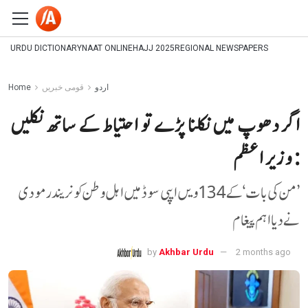
URDU DICTIONARY
NAAT ONLINE
HAJJ 2025
REGIONAL NEWSPAPERS
اردو
قومی خبریں
Home
اگر دھوپ میں نکلنا پڑے تو احتیاط کے ساتھ نکلیں
: وزیر اعظم
’من کی بات‘ کے 134ویں ایپی سوڈ میں اہل وطن کو نریندر مودی
نے دیا اہم پیغام
by
Akhbar Urdu
2 months ago