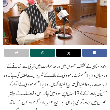
ہندوستان کے مختلف حصوں میں درجہ حرارت میں تیزی سے اضافے کے
درمیان وزیر اعظم نریندر مودی نے ملک کے شہریوں سے اپیل کی ہے کہ وہ
زیادہ سے زیادہ احتیاطی تدابیر اختیار کریں۔ وزیر اعظم مودی نے اتوار کو
’من کی بات‘ کے 134 ویں ایپی سوڈ میں کہا کہ اس وقت ملک کے بیشتر
حصوں میں بہت گرمی پڑ رہی ہے۔ تیز دھوپ اور گرم ہواؤں کے ساتھ