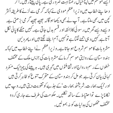
ایسے موسم میں اپنا خیال رکھنا بہت ضروری ہے۔ پانی پیتے رہیں۔ اگر
دھاپنے خطاب میں وزیر اعظم مودی نے کہا کہ گرمی سے لڑنے کا طریقہ اکثر
کچن میں بھی ملتا ہے۔ آپ نے بھی دیکھا ہوگا کہ جیسے جیسے گرمی بڑھتی ہے،
ویسے ویسے گھر میں رسوئی کا ذائقہ اور قسم بدل جاتی ہے۔ کہیں مٹکے کا پانی نکل
آتا ہے، کہیں دہی جمنے لگتا ہے تو کہیں آم ابلنے لگتے ہیں اور پھر دیسی
مشروبات کا موسم شروع ہوجاتا ہے۔ وزیر اعظم نے اپنے خطاب میں کہا کہ
ہندوستان کے روایتی موسم گرما کے مشروبات کی جڑیں ملک کے مختلف
خطوں کے رسم و رواج اور ثقافتوں میں گہری ہیں۔ ہر پینے کی چیز ایک منفرد
کہانی بیان کرتی ہے، جو مل کر ہندوستان کے متحرک تنوع کو ظاہر کرتی ہیں
اور’ایک بھارت، شریشٹھ بھارت‘ کے جذبے کو تقویت دیتی ہیں۔وپ میں
نکلنا پڑے تو احتیاط کے ساتھ نکلیں۔ حکومت کی طرف سے جاری کردہ
مختلف محکموں کی ہدایات کو نہ بھولیں۔