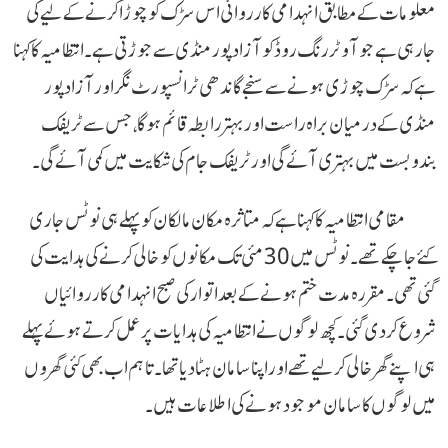
معلومات کے مطابق انہدامی کارروائی اس سڑک کو چوڑا کرنے کے لیے کی
جارہی ہے جو آوٹر رنگ روڈ کو آزاد پور منڈی سے جوڑتی ہے۔ انتظامیہ کا کہنا
ہے کہ سڑک چوڑی ہونے سے سنجے گاندھی ٹرانسپورٹ نگر اور آزاد پور
منڈی کے درمیان براہ راست اور بہتر رابطہ قائم ہوگا، جس سے ٹریفک
بندوبست میں بہتری آئے گی اور ٹریفک جام کی شکایت میں کمی آئے گی۔
مقامی انتظامیہ کا کہنا ہے کہ متاثرہ مکان مالکان کو پہلے ہی نوٹس جاری
کئے جا چکے تھے۔ نوٹس میں 30 مئی تک مکانوں کو خالی کرنے کی ہدایت کی
گئی تھی۔ مقررہ مدت ختم ہونے کے بعد اتوار کی صبح انہدامی کارروائیاں
شروع کردی گئی۔ کچھ لوگوں نے انتظامیہ کی ہدایات پر عمل کرتے ہوئے پہلے
ہی اپنے گھر خالی کر لیے تھے اور اپنا سامان ہٹا دیا تھا۔ تاہم اب بھی کئی گھروں
میں لوگوں کا سامان موجود ہونے کی اطلاعات ہیں۔