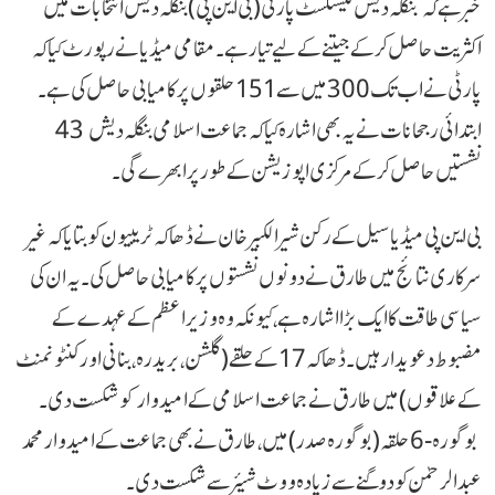
خبر ہے کہ بنگلہ دیش نیشنلسٹ پارٹی (بی این پی) بنگلہ دیش انتخابات میں
اکثریت حاصل کر کے جیتنے کے لیے تیار ہے۔ مقامی میڈیا نے رپورٹ کیا کہ
پارٹی نے اب تک 300 میں سے 151 حلقوں پر کامیابی حاصل کی ہے۔
ابتدائی رجحانات نے یہ بھی اشارہ کیا کہ جماعت اسلامی بنگلہ دیش 43
نشستیں حاصل کرکے مرکزی اپوزیشن کے طور پر ابھرے گی۔
بی این پی میڈیا سیل کے رکن شیر الکبیر خان نے ڈھاکہ ٹریبیون کو بتایا کہ غیر
سرکاری نتائج میں طارق نے دونوں نشستوں پر کامیابی حاصل کی۔ یہ ان کی
سیاسی طاقت کا ایک بڑا اشارہ ہے، کیونکہ وہ وزیر اعظم کے عہدے کے
مضبوط دعویدار ہیں۔ ڈھاکہ 17 کے حلقے (گلشن، بریدرہ، بنانی اور کنٹونمنٹ
کے علاقوں) میں طارق نے جماعت اسلامی کے امیدوار کو شکست دی۔
بوگورہ-6 حلقہ (بوگورہ صدر) میں، طارق نے بھی جماعت کے امیدوار محمد
عبدالرحمٰن کو دوگنے سے زیادہ ووٹ شیئر سے شکست دی۔