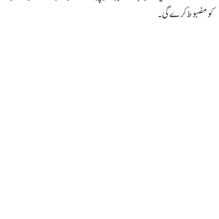
کو مضبوط کرے گی۔