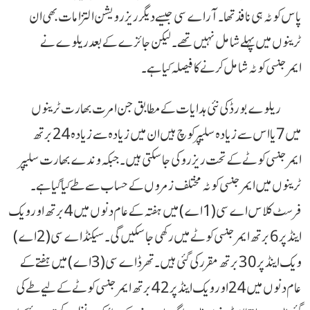
پاس کوٹہ ہی نافذ تھا۔ آر اے سی جیسے دیگر ریزرویشن التزامات بھی ان
ٹرینوں میں پہلے شامل نہیں تھے۔ لیکن جائزے کے بعد ریلوے نے
ایمرجنسی کوٹہ شامل کرنے کا فیصلہ کیا ہے۔
ریلوے بورڈ کی نئی ہدایات کے مطابق جن امرت بھارت ٹرینوں
میں 7 یا اس سے زیادہ سلیپر کوچ ہیں ان میں زیادہ سے زیادہ 24 برتھ
ایمرجنسی کوٹے کے تحت ریزرو کی جا سکتی ہیں۔ جبکہ وندے بھارت سلیپر
ٹرینوں میں ایمرجنسی کوٹہ مختلف زمروں کے حساب سے طے کیا گیا ہے۔
فرسٹ کلاس اے سی (1اے) میں ہفتہ کے عام دنوں میں 4 برتھ اور ویک
اینڈ پر 6 برتھ ایمرجنسی کوٹے میں رکھی جا سکیں گی۔ سیکنڈ اے سی (2اے)
ویک اینڈ پر 30 برتھ مقرر کی گئی ہیں۔ تھرڈ اے سی (3اے) میں ہفتے کے
عام دنوں میں 24 اور ویک اینڈ پر 42 برتھ ایمرجنسی کوٹے کے لیے طے کی