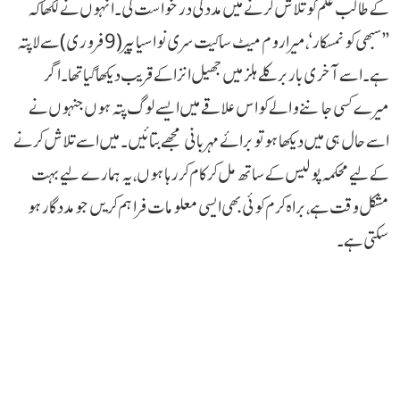
کے طالب علم کو تلاش کرنے میں مدد کی درخواست کی۔ انہوں نے لکھا کہ
’’سبھی کو نمسکار‘،میرا روم میٹ ساکیت سری نواسیا پیر( 9 فروری) سے لاپتہ
ہے۔ اسے آخری بار برکلے ہلز میں جھیل انزا کے قریب دیکھا گیا تھا۔ اگر
میرے کسی جاننے والے کو اس علاقے میں ایسے لوگ پتہ ہوں جنہوں نے
اسے حال ہی میں دیکھا ہو تو برائے مہربانی مجھے بتائیں۔ میں اسے تلاش کرنے
کے لیے محکمہ پولیس کے ساتھ مل کرکام کر رہا ہوں، یہ ہمارے لیے بہت
مشکل وقت ہے، براہ کرم کوئی بھی ایسی معلومات فراہم کریں جو مددگار ہو
سکتی ہے۔