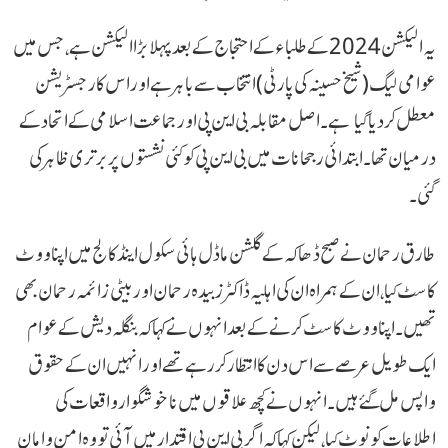
یہ الیکشن 2024 کے طلباء کے احتجاج کے بعد پہلا بڑا الیکشن ہے، جس میں
عوامی لیگ (شیخ حسینہ کی پارٹی) انتخاب سے باہر ہے اور اس کا رجسٹریشن
معطل کر دیا گیا ہے۔ اصل مقابلہ بی این پی اور جماعت اسلامی کے اتحاد کے
درمیان تھا۔ ابتدائی رجحانات میں بی این پی کو کئی نشستوں پر برتری ظاہر کی
گئی۔
طارق رحمان نے صبح ڈھاکہ کے گلشن ماڈل ہائی سکول اینڈ کالج میں اپنا ووٹ
کاسٹ کیا، ان کے ہمراہ ان کی اہلیہ ڈاکٹر زبیدہ رحمان اور بیٹی زائمہ رحمان بھی
تھیں۔ اپنا ووٹ کاسٹ کرنے کے بعد انہوں نے کہا کہ بنگلہ دیش کے عوام
ایک طویل عرصے سے اس دن کا انتظار کر رہے تھے اور انہیں ان کے حقوق
واپس مل گئے ہیں۔ انہوں نے کچھ علاقوں میں ناخوشگوار واقعات کی
اطلاعات کو نوٹ کیا، لیکن کہا کہ اگر بی این پی اقتدار میں آئی تو وہ امن و امان