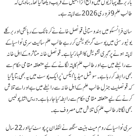
بار برکلے پہاڑیوں میں واقع انزا جھیل کے قریب دیکھا گیا تھا۔ بتادیں کہ
طالب علم 9 فروری 2026 سے لاپتہ ہے۔
سان فرانسسکو میں ہندوستانی قونصل خانے نے کرناٹک کے رہائشی اور برکلے
یونیورسٹی میں پوسٹ گریجویشن کررہے طالب علم ساکیت سری نواسیا کے
لاپتہ ہونے پر گہری تشویش کا اظہار کیا ہے۔ قونصل خانہ متاثرہ کے اہل خانہ
سے رابطے میں ہے اور طالب علم کا پتہ لگانے کے لیے متعلقہ مقامی حکام سے
بھی رابطہ کر رہا ہے۔ سوشل میڈیا ’ایکس‘ پرایک پوسٹ میں یہ بھی بتایا گیا
کہ قونصلیٹ جنرل طالب علم کے اہل خانہ سے رابطے میں ہے اور اسے تلاش
کرنے کے لیے متعلقہ مقامی حکام سے رابطہ کیا جارہا ہے۔ دریں اثنا، پولیس
بھی لگاتار طالب علم کی تلاش میں مصروف ہے۔
سری نواسیا کے روم میٹ بنیت سنگھ نے لنکڈ ان پر پوسٹ کیا اور 22 سال