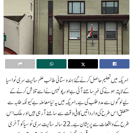
امریکہ میں تعلیم حاصل کرنے گئے ہندوستانی طالب علم ساکیت سری نواسیا
کے لاپتہ ہونے کی خبر سامنے آئی ہے اور پولیس نے اسے تلاش کرنے کے
لیے لوگوں سے مدد طلب کی ہے۔ امریکہ میں یہ نیا معاملہ ہے کیونکہ طلبہ سے
متعلق اس طرح کی وارداتیں کافی وقت سے سامنے آرہی ہیں اور ملک اس
طرح کے واقعات سے پریشان ہے۔ 22 سالہ ساکیت سری نوسیا کو آخری