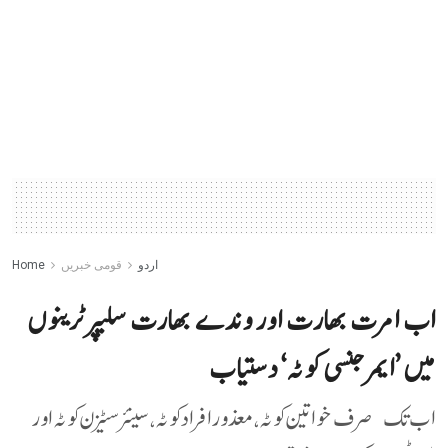
اردو
قومی خبریں
Home
اب امرت بھارت اور وندے بھارت سلیپر ٹرینوں
میں ’ایمرجنسی کوٹہ‘ دستیاب
اب تک صرف خواتین کوٹہ، معذور افراد کوٹہ، سینئر سٹیزن کوٹہ اور