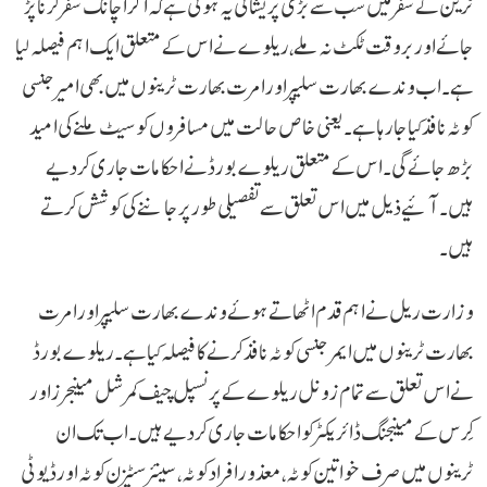
ٹرین کے سفر میں سب سے بڑی پریشانی یہ ہوتی ہے کہ اگر اچانک سفر کرنا پڑ
جائے اور بروقت ٹکٹ نہ ملے، ریلوے نے اس کے متعلق ایک اہم فیصلہ لیا
ہے۔ اب وندے بھارت سلیپر اور امرت بھارت ٹرینوں میں بھی امیرجنسی
کوٹہ نافذ کیا جا رہا ہے۔ یعنی خاص حالت میں مسافروں کو سیٹ ملنے کی امید
بڑھ جائے گی۔ اس کے متعلق ریلوے بورڈ نے احکامات جاری کر دیے
ہیں۔ آئیے ذیل میں اس تعلق سے تفصیلی طور پر جاننے کی کوشش کرتے
ہیں۔
وزارت ریل نے اہم قدم اٹھاتے ہوئے وندے بھارت سلیپر اور امرت
بھارت ٹرینوں میں ایمرجنسی کوٹہ نافذ کرنے کا فیصلہ کیا ہے۔ ریلوے بورڈ
نے اس تعلق سے تمام زونل ریلوے کے پرنسپل چیف کمرشل مینیجرز اور
کِرس کے مینیجنگ ڈائریکٹر کو احکامات جاری کر دیے ہیں۔ اب تک ان
ٹرینوں میں صرف خواتین کوٹہ، معذور افراد کوٹہ، سینئر سٹیزن کوٹہ اور ڈیوٹی