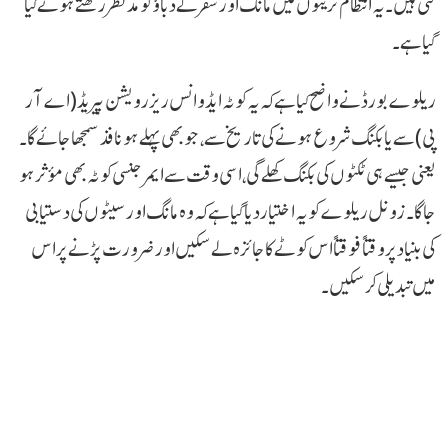
گئی ہیں۔ یہ انتظام ٹرینوں میں مانگ اور سفر کے دباؤ کو مدنظر رکھتے ہوئے کیا
گیا ہے۔
ریلوے بورڈ نے واضح کیا ہے کہ یہ کوٹہ ایڈوانس ریزرویشن پیریڈ (اے آر
پی) سے یا بکنگ شروع ہونے کی تاریخ سے، جو بھی پہلے ہو نافذ سمجھا جائے گا۔
یعنی جیسے ہی ٹکٹوں کی بکنگ کھلے گی، اسی وقت سے ایمرجنسی کوٹہ بھی مؤثر ہو
جا گا۔ زونل ریلوے کو یہ اختیار دیا گیا ہے کہ وہ مانگ اور سیٹوں کی دستیابی
کی بنیاد پر وقتاً فوقتاً اس کوٹے کا جائزہ لے سکیں اور ضرورت پڑنے پر اس
میں تبدیلی کر سکیں۔