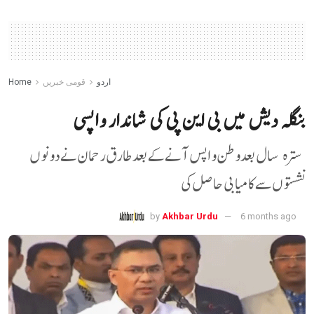
اردو
قومی خبریں
Home
بنگلہ دیش میں بی این پی کی شاندار واپسی
سترہ سال بعد وطن واپس آنے کے بعد طارق رحمان نے دونوں
نشستوں سے کامیابی حاصل کی
by
Akhbar Urdu
6 months ago