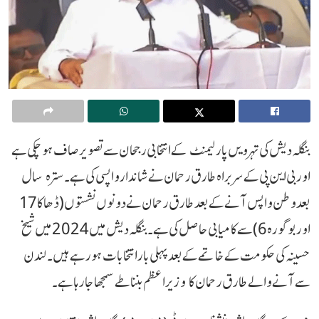
بنگلہ دیش کی تہرویں پارلیمنٹ کے انتخابی رجحان سے تصویر صاف ہو چکی ہے
اور بی این پی کے سربراہ طارق رحمان نے شاندار واپسی کی ہے۔ سترہ سال
بعد وطن واپس آنے کے بعد طارق رحمان نے دونوں نشستوں (ڈھاکا 17
اور بوگورہ 6) سے کامیابی حاصل کی ہے۔ بنگلہ دیش میں 2024 میں شیخ
حسینہ کی حکومت کے خاتمے کے بعد پہلی بار انتخابات ہو رہے ہیں۔لندن
سے آنے والے طارق رحمان کا وزیر اعظم بننا طے سمجھا جا رہا ہے۔