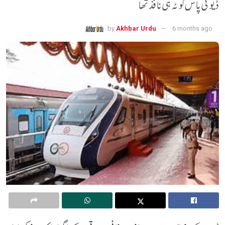
ڈیوٹی پاس کوٹہ ہی نافذ تھا
by
Akhbar Urdu
6 months ago