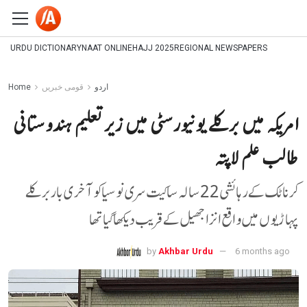
URDU DICTIONARY
NAAT ONLINE
HAJJ 2025
REGIONAL NEWSPAPERS
اردو
قومی خبریں
Home
امریکہ میں برکلے یونیورسٹی میں زیر تعلیم ہندوستانی
طالب علم لاپتہ
کرناٹک کے رہائشی 22 سالہ ساکیت سری نوسیا کو آخری بار برکلے
پہاڑیوں میں واقع انزا جھیل کے قریب دیکھا گیا تھا
by
Akhbar Urdu
6 months ago