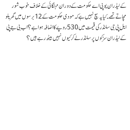
کے لیڈران یو پی اے حکومت کے دوران مہنگائی کے خلاف خوب شور
مچاتے تھے۔ کیا یہ سچ نہیں ہے کہ مودی حکومت کے 12 برسوں میں گھریلو
ایل پی جی سلنڈر کی قیمت میں 530 روپے کا اضافہ ہوا ہے؟ اب بی جے پی
کے لیڈران سڑکوں پر سلنڈر لے کر کیوں نہیں بیٹھ رہے ہیں؟