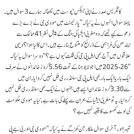
کانگریس صدر نے اپنی ’ایکس‘ پوسٹ میں لکھا کہ ہمارے 3 سوال ہیں۔
پہلا سوال انہوں نے یہ کیا کہ ’’پارلیمنٹ میں مودی جی نے بڑے بڑے
دعوے کیے تھے کہ وہ مغربی ایشیا کی جنگ کے پیش نظر 41 ممالک سے
ایندھن کی فراہمی کے ذرائع کو متنوع بنا رہے ہیں۔ اس کا کیا ہوا؟ دیہی
علاقوں میں آج بھی ایل پی جی کی قلت کیوں ہے؟‘‘ دوسرا سوال یہ کیا کہ
’’26-2025 میں اجولا یوجنا کے تحت 5.56 کروڑ خاندانوں نے صرف
ایک بار یا ایک بار بھی ایل پی جی سلنڈر ری فل نہیں کروایا۔ ان میں
سے 3.30 کروڑ خاندان ایسے ہیں جنہوں نے ایک بھی سلنڈر ری فل نہیں
کروایا۔ یہ تو مغربی ایشیا کے بحران سے پہلے کی بات ہے۔ کیا یہ مودی حکومت
کی لوٹ کھسوٹ کا نتیجہ نہیں ہے؟
تیسرا اور آخری سوال ملکارجن کھڑگے نے یہ کیا کہ ’’مودی جی اور بی جے پی