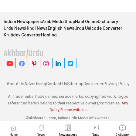
Indian Newspapers
Arab Media
Shop
Naat Online
Dictionary
Urdu News
Hindi News
English News
Urdu Unicode Converter
Krutidev Converter
Hosting
About Us
Advertising
Contact Us
Sitemap
Disclaimer
Privacy Policy
All trademarks, trade names, service marks, copyrighted work, logos
referenced herein belong to their respective owners/companies.
Any
Query Please write us
©akhbarurdu.com, Indian Urdu Media Info website.
Home
News
Newspapers
Naat
Dictionary