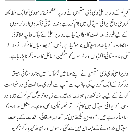
کیرلم کے وزیر اعلیٰ وی ڈی ستیسن نے وزیر اعظم نریند مودی کو ایک خط لکھ
کر دبئی واقع ایرانی اسپتال میں کام کر رہے ہندوستانی ڈاکٹروں اور نرسوں
کے لیے فوری مداخلت کا مطالبہ کیا ہے۔ وزیر اعلیٰ نے کہا کہ حالیہ علاقائی
واقعات کے باعث اسپتال بند ہو گیا ہے، جس کے بعد وہاں کام کرنے والے
کئی ہندوستانی ڈاکٹروں اور نرسوں کو سنگین مسائل کا سامنا کرنا پڑ رہا ہے۔
وزیر اعلیٰ وی ڈی ستیسن نے اپنے خط میں لکھا کہ ’’میں ہندوستانی ہیلتھ
ورکرز کے ایک گروپ کی جانب سے آپ سے فوری مداخلت کی درخواست
کرنے کے لیے یہ خط لکھ رہا ہوں۔ ان میں سے زیادہ تر لوگ کیرلم کے ہیں اور
دبئی کے ایرانی اسپتال میں کام کرتے تھے، لیکن ابھی وہ بہت مشکل حالات کا
سامنا کر رہے ہیں۔‘‘ وہ مزید لکھتے ہیں کہ ’’حالیہ علاقائی واقعات کے باعث
اسپتال بند ہونے کے بعد ان میں سے کئی نرسوں اور ہیلتھ کیئر ورکرز کو یو