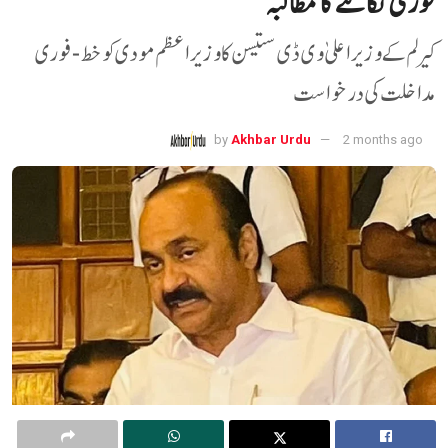
فوری نکالنے کا مطالبہ
کیرلم کے وزیر اعلیٰ وی ڈی ستیسن کا وزیر اعظم مودی کو خط -فوری
مداخلت کی درخواست
by
Akhbar Urdu
2 months ago