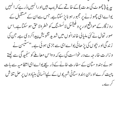
پیریڈ (چھوٹ کی مدت) کے خاتمے کے قریب ہیں اور انہیں ڈر ہے کہ انہیں
یو اے ای چھوڑنے پر مجبور ہونا پڑ سکتا ہے، جس سے ان کے مستقبل کے
روزگار کے مواقع اور پروفیشنل لائسنسنگ کو خطرہ لاحق ہو سکتا ہے۔ اس
صورتحال نے کئی ملیالی خاندانوں میں شدید تشویش پیدا کر دی ہے، جن کی
زندگی اور بچوں کی پڑھائی یو اے ای سے جڑی ہوئی ہے۔‘‘ ستیسن نے
وزارت خارجہ سے درخواست کی ہے کہ وہ اس معاملے کو سنجیدگی سے لیتے
ہوئے ہندوستان کے سفارت خانے کے ذریعے یو اے ای انتظامیہ سے بات
چیت کرے اور ان ہندوستانی شہریوں کے لیے انسانی بنیادوں پر حل تلاش
کرے۔