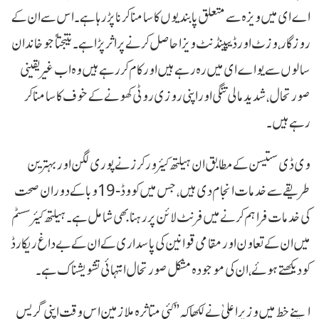
اے ای میں ویزہ سے متعلق پابندیوں کا سامنا کرنا پڑ رہا ہے۔ اس سے ان کے
روزگار، وزٹ اور ڈیپینڈنٹ ویزا حاصل کرنے پر اثر پڑا ہے۔ نتیجتاً جو خاندان
سالوں سے یو اے ای میں رہ رہے ہیں اور کام کر رہے ہیں وہ اب غیر یقینی
صورتحال، شدید مالی تنگی اور اپنی روزی روٹی کھونے کے خوف کا سامنا کر
رہے ہیں۔
وی ڈی ستیسن کے مطابق ان ہیلتھ کیئر ورکرز نے پوری لگن اور بہترین
طریقے سے خدمات انجام دی ہیں، جس میں کووڈ-19 وبا کے دوران صحت
کی خدمات فراہم کرنے میں فرنٹ لائن پر رہنا بھی شامل ہے۔ ہیلتھ کیئر سسٹم
میں ان کے تعاون اور مقامی قوانین کی پاسداری کے ان کے بے داغ ریکارڈ
کو دیکھتے ہوئے، ان کی موجودہ مشکل صورتحال انتہائی تشویشناک ہے۔
اپنے خط میں وزیر اعلیٰ نے لکھا کہ ’’کئی متاثرہ ملازمین اس وقت اپنی گریس