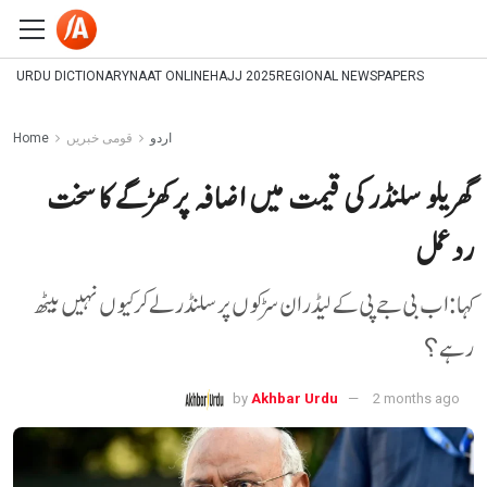
URDU DICTIONARY
NAAT ONLINE
HAJJ 2025
REGIONAL NEWSPAPERS
اردو
قومی خبریں
Home
گھریلو سلنڈر کی قیمت میں اضافہ پر کھڑگے کا سخت
ردعمل
کہا :اب بی جے پی کے لیڈران سڑکوں پر سلنڈر لے کر کیوں نہیں بیٹھ
رہے؟
by
Akhbar Urdu
2 months ago