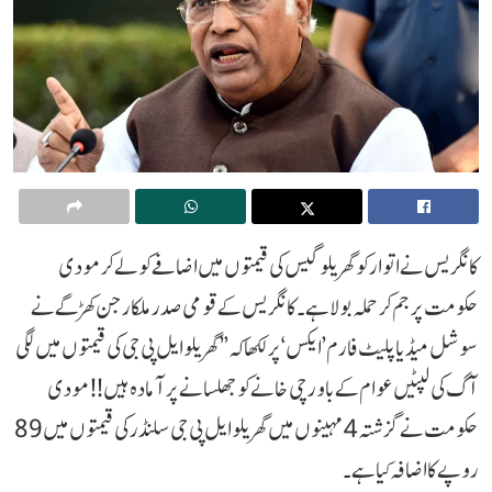
کانگریس نے اتوار کو گھریلو گیس کی قیمتوں میں اضافے کو لے کر مودی
حکومت پر جم کر حملہ بولا ہے۔ کانگریس کے قومی صدر ملکارجن کھڑگے نے
سوشل میڈیا پلیٹ فارم ’ایکس‘ پر لکھا کہ ’’گھریلو ایل پی جی کی قیمتوں میں لگی
آگ کی لپٹیں عوام کے باورچی خانے کو جھلسانے پر آمادہ ہیں!! مودی
حکومت نے گزشتہ 4 مہینوں میں گھریلو ایل پی جی سلنڈر کی قیمتوں میں 89
روپے کا اضافہ کیا ہے۔