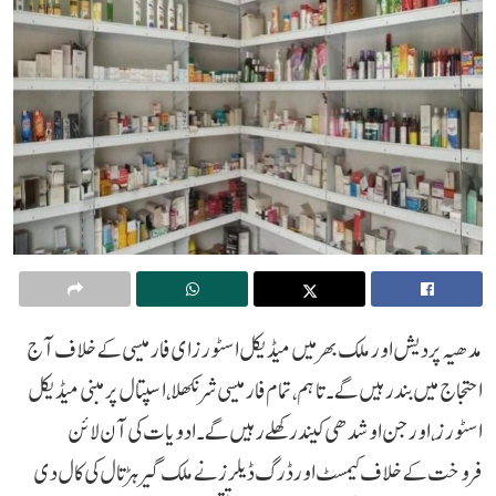
مدھیہ پردیش اور ملک بھر میں میڈیکل اسٹورز ای فارمیسی کے خلاف آج
احتجاج میں بند رہیں گے۔ تاہم، تمام فارمیسی شرنکھلا، اسپتال پر مبنی میڈیکل
اسٹورز، اور جن اوشدھی کیندر کھلے رہیں گے۔ ادویات کی آن لائن
فروخت کے خلاف کیمسٹ اور ڈرگ ڈیلرز نے ملک گیر ہڑتال کی کال دی