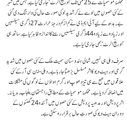
محکمۂ موسمیات نے 25 مئی تک ’اورینج الرٹ‘ جاری کیا ہے، جس میں شہر
کے کئی حصوں میں لو سے لے کر شدید لو کی صورت حال کی وارننگ دی گئی
ہے۔ بدھ کے لیے آئی ایم ڈی نے کم از کم درجۂ حرارت 27 ڈگری سیلسیس
اور زیادہ سے زیادہ 44 ڈگری سیلسیس رہنے کا اندازہ ظاہر کیا ہے، ساتھ ہی
’اورینج الرٹ‘ بھی جاری کیا ہے۔
صرف دہلی ہی نہیں، شمالی ہندوستان سمیت ملک کے کئی حصوں میں شدید
گرمی اور ہیٹ ویو کا اثر مسلسل بڑھتا جا رہا ہے۔ دہلی-این سی آر کے کئی
علاقوں میں صبح سے ہی تیز دھوپ اور گرم ہواؤں نے لوگوں کی مشکلات
میں اضافہ کر دیا ہے۔ محکمۂ موسمیات کے مطابق راجستھان، پنجاب، ہریانہ،
اتر پردیش اور مدھیہ پردیش کے کئی حصوں میں آئندہ 24 گھنٹوں کے
دوران ہیٹ ویو کی صورتِ حال برقرار رہ سکتی ہے۔