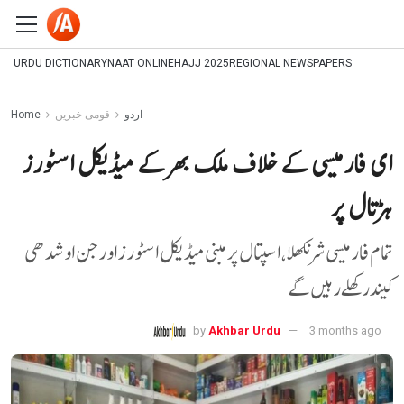
URDU DICTIONARY
NAAT ONLINE
HAJJ 2025
REGIONAL NEWSPAPERS
اردو
قومی خبریں
Home
ای فارمیسی کے خلاف ملک بھر کے میڈیکل اسٹورز
ہڑتال پر
تمام فارمیسی شرنکھلا، اسپتال پر مبنی میڈیکل اسٹورز اور جن اوشدھی
کیندر کھلے رہیں گے
by
Akhbar Urdu
3 months ago