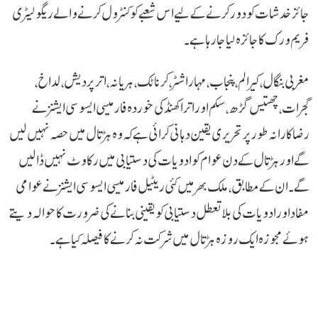
جائز خدشات کو دور کرنے کے لیے اس شعبے کو کنٹرول کرنے والے ریگولیٹری
فریم ورک کا جائزہ لیا جا رہا ہے۔
مغربی بنگال، کیرالم، پنجاب، مہاراشٹر، کرناٹک، ہریانہ، اتر پردیش، لداخ،
گجرات، چھتیس گڑھ، سکم اور اتراکھنڈ کی خوردہ فارمیسی ایسوسی ایشنز نے
رضاکارانہ طور پر تحریری یقین دہانی کرائی ہے کہ وہ ہڑتال میں حصہ نہیں لیں
گے اور ہڑتال کے دن عوام کو ادویات کی دستیابی میں رکاوٹ نہیں ڈالیں
گے۔ ان کے مطابق، ملک بھر میں کئی ریٹیل فارمیسی ایسوسی ایشنز نے عوامی
مفاد اور ادویات کی بلا تعطل دستیابی کو یقینی بنانے کی ضرورت کا حوالہ دیتے
ہوئے مجوزہ ایک روزہ ہڑتال میں شرکت نہ کرنے کا فیصلہ کیا ہے۔