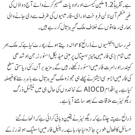
ہے۔ تقریباً 1.2 ملین کیمسٹ اور ادویات تقسیم کرنے والےآج دواؤں کی
غیر منظم آن لائن فروخت اور ای-فارمیسیوں کی طرف سے دی جانے والی
بھاری رعایتوں کے خلاف ملک گیر ہڑتال کر رہے ہیں۔
خبر رساں ایجنسیوں نے ذرائع کا حوالہ دیتے ہوئے رپورٹ کیا ہے کہ ملک بھر
میں تمام بڑی فارمیسی چینز، ہسپتال پر مبنی میڈیکل اسٹورز، جن اوشدھی
کیندر، اور امرت فارمیسی اسٹورز کھلے رہیں گے۔ مزید برآں، کئی ریاستی سطح
کی فارمیسی ایسوسی ایشنز نے پہلے ہی مجوزہ ملک گیر ہڑتال سے باہر رہنے کا فیصلہ
کیا ہے۔ یہ اقدام AIOCD کے نمائندوں کی حال ہی میں نیشنل ڈرگ
ریگولیٹر سے ملاقات کے بعد سامنے آیا ہے۔
ذرائع سے پتہ چلتا ہے کہ ریگولیٹر نے یقین دہانی کرائی ہے کہ اٹھائے گئے
مسائل کا فعال طور پر جائزہ لیا جا رہا ہے۔ ریٹیل فارمیسی اسٹیک ہولڈرز کے