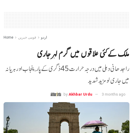
اردو
قومی خبریں
Home
ملک کے کئی علاقوں میں گرم لہر جاری
راجدھانی دہلی میں درجہ حرارت 45 ڈگری کے پار، پنجاب اور ہریانہ
میں جاری لو مزید شدید
by
Akhbar Urdu
3 months ago