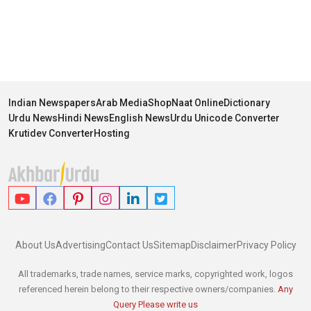
Indian Newspapers
Arab Media
Shop
Naat Online
Dictionary
Urdu News
Hindi News
English News
Urdu Unicode Converter
Krutidev Converter
Hosting
About Us
Advertising
Contact Us
Sitemap
Disclaimer
Privacy Policy
All trademarks, trade names, service marks, copyrighted work, logos
referenced herein belong to their respective owners/companies.
Any
Query Please write us