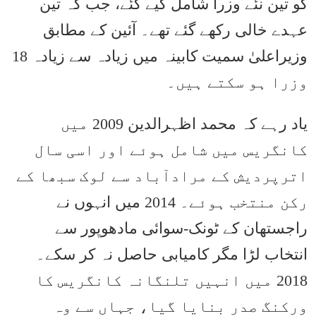
کو تین نئے وزرا شامل کیے گئے، جب کہ تین
عہدے خالی رکھے گئے تھے۔ آئین کے مطابق
وزیراعلیٰ سمیت کابینہ میں زیادہ سے زیادہ 18
وزرا ہو سکتے ہیں۔
یاد رہے کہ محمد اظہرالدین 2009 میں
کانگریس میں شامل ہوئے اور اسی سال
اترپردیش کے مرادآباد سے لوک سبھا کے
رکن منتخب ہوئے۔ 2014 میں انہوں نے
راجستھان کے ٹونک-سوائی مادھوپور سے
انتخاب لڑا مگر کامیابی حاصل نہ کر سکے۔
2018 میں انہیں تلنگانہ کانگریس کا
ورکنگ صدر بنایا گیا، جہاں سے وہ