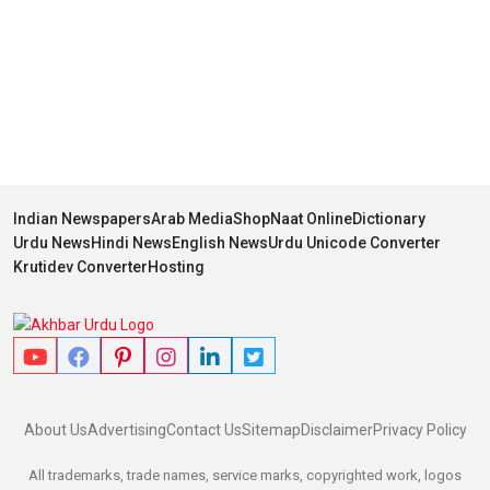
Indian Newspapers
Arab Media
Shop
Naat Online
Dictionary
Urdu News
Hindi News
English News
Urdu Unicode Converter
Krutidev Converter
Hosting
About Us
Advertising
Contact Us
Sitemap
Disclaimer
Privacy Policy
All trademarks, trade names, service marks, copyrighted work, logos