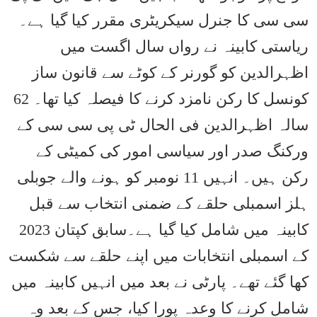
سی سی کا جنرل سیکریٹری مقرر کیا گیا ہے۔
ریاستی کابینہ نے رواں سال اگست میں
اظہرالدین کو گورنر کے کوٹے سے قانون ساز
کونسل کا رکن نامزد کرنے کا فیصلہ کیا تھا۔ 62
سالہ اظہرالدین فی الحال ٹی پی سی سی کے
ورکنگ صدر اور سیاسی امور کی کمیٹی کے
رکن ہیں۔ انہیں 11 نومبر کو ہونے والے جوبلی
ہلز اسمبلی حلقے کے ضمنی انتخاب سے قبل
کابینہ میں شامل کیا گیا ہے۔سابق کپتان 2023
کے اسمبلی انتخابات میں اپنے حلقے سے شکست
کھا گئے تھے۔ پارٹی نے بعد میں انہیں کابینہ میں
شامل کرنے کا وعدہ پورا کیا، جس کے بعد وہ