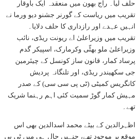
حلف لیا۔ راج بھون میں منعقدہ ایک باوقار
تقریب میں ریاست کے گورنر جشنو دیو ورما نے
انہیں عہدے اور رازداری کا حلف دلایا۔
تقریب میں وزیراعلیٰ اے ریونت ریڈی، نائب
وزیراعلیٰ ملو بھٹّی وکرمارک، اسپیکر گدم
پرساد کمار، قانون ساز کونسل کے چیئرمین
جی سکھیندر ریڈی، اور تلنگانہ پردیش
کانگریس کمیٹی (ٹی پی سی سی) کے صدر
مہیش کمار گوڑ سمیت کئی اہم رہنما شریک
تھے۔
اظہرالدین کے بیٹے محمد اسدالدین بھی اس
موقع پر موجود تھے، جنہیں حال ہی میں ٹی پی