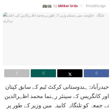
by
Akhbar Urdu
9 months ago
حیدرآباد: ہندوستانی کرکٹ ٹیم کے سابق کپتان
اور کانگریس کے سینئر رہنما محمد اظہرالدین
نے جمعہ کو تلنگانہ کابینہ میں وزیر کے طور پر