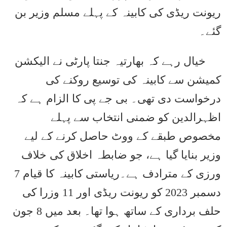
ریونت ریڈی کی کابینہ کے پہلے مسلم وزیر بن
گئے۔
خیال رہے کہ بھارتیہ جنتا پارٹی نے الیکشن
کمیشن سے کابینہ کی توسیع روکنے کی
درخواست دی تھی۔ بی جے پی کا الزام ہے کہ
اظہرالدین کو ضمنی انتخاب سے پہلے
مخصوص طبقے کے ووٹ حاصل کرنے کے لیے
وزیر بنایا گیا ہے، جو ضابطہ اخلاق کی خلاف
ورزی کے مترادف ہے۔ریاستی کابینہ کا قیام 7
دسمبر 2023 کو ریونت ریڈی اور 11 وزرا کی
حلف برداری کے ساتھ ہوا تھا۔ بعد میں 8 جون