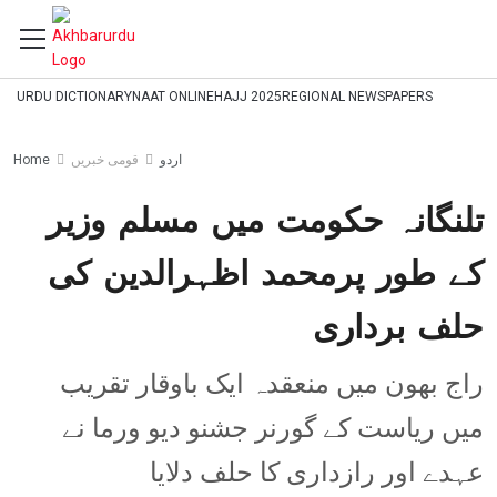
URDU DICTIONARY
NAAT ONLINE
HAJJ 2025
REGIONAL NEWSPAPERS
اردو
قومی خبریں
Home
تلنگانہ حکومت میں مسلم وزیر
کے طور پرمحمد اظہرالدین کی
حلف برداری
راج بھون میں منعقدہ ایک باوقار تقریب
میں ریاست کے گورنر جشنو دیو ورما نے
عہدے اور رازداری کا حلف دلایا