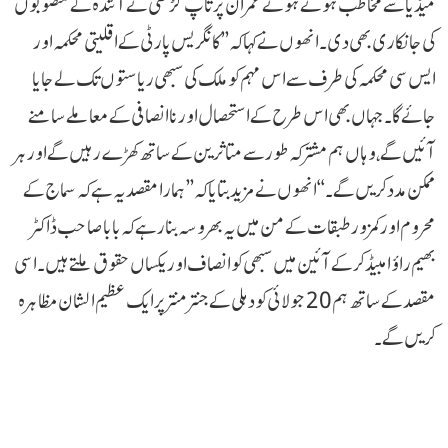
میڈیا سے مخاطب ہوتے ہوئے عمران پرتاپ گڑھی نے آئندہ کے منصوبوں
کی جانکاری بھی دی۔ انھوں نے کہا کہ ’’کانگریس پارٹی کے اقلیتی محکمہ اور
ایس سی محکمہ کی طرف سے اس مہم کو ملک کی سبھی ریاستوں تک لے جایا
جائے گا۔ جہاں بھی اس طرح کے استحصال اور ناانصافی کے معاملے سامنے
آئیں گے، وہاں ہم مشترکہ طور سے متاثرین کے ساتھ کھڑے رہیں گے اور ہر
ممکن مدد کریں گے۔‘‘ انھوں نے مزید بتایا کہ ’’ہمارا مقصد یہ ہے کہ سماج کے
محروم اور کمزور طبقات کے من میں یہ بھروسہ بنا رہے کہ بابا صاحب ڈاکٹر
بھیم راؤ امبیڈکر کے آئین میں سبھی کو انصاف اور یکساں حقوق ملتے ہیں۔ اسی
مقصد کے ساتھ ہم 20 جولائی کو دہلی کے جنتر منتر پر ایک عظیم الشان مظاہرہ
کریں گے۔