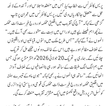
پریس کانفرنس سے خطاب کیا، جس میں منعقدہ اجلاس اور آئندہ کے لائحہ
عمل سے متعلق جانکاریاں دی گئیں۔ پریس کانفرنس میں عمران پرتاپ
گڑھی نے کہا کہ ’’آج کی تقریب میں اقلیتی محکمہ اور درج فہرست ذات محکمہ
نے کچھ اہم فیصلے لیے ہیں، اور اس میں بہت سے مشورے بھی آئے ہیں۔‘‘
انھوں نے آگے کہا کہ ’’جس طرح ملک میں دلتوں، قبائلیوں اور اقلیتوں
کے خلاف مظالم ہو رہے ہیں، اس کے خالف دونوں محکمے مل کر تحریک
چلائیں گے۔ ہماری یہ تحریک 20 جولائی 2026 کو جنتر منتر پر ہوگی، جس
میں ہم الگ الگ طبقات کے ساتھ ہو رہی ناانصافیوں کے خلاف آواز
اٹھائیں گے۔‘‘ ساتھ ہی انھوں نے یہ بھی کہا کہ ’’جون ماہ کے تیسرے ہفتہ
میں اقلیتی محکمہ اور درج فہرست ذات محکمہ کی قومی و ریاستی ایڈوائزری
کونسل اتر پردیش واقع لکھنؤ میں ایک مشترکہ تقریب منعقد کرے گی۔