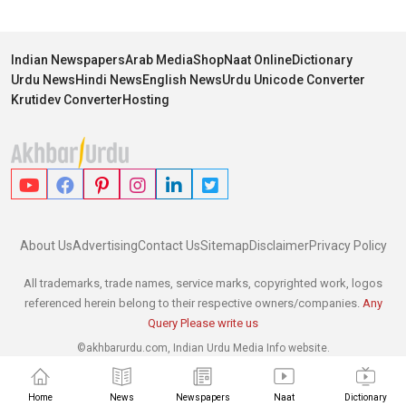
Indian Newspapers
Arab Media
Shop
Naat Online
Dictionary
Urdu News
Hindi News
English News
Urdu Unicode Converter
Krutidev Converter
Hosting
About Us
Advertising
Contact Us
Sitemap
Disclaimer
Privacy Policy
All trademarks, trade names, service marks, copyrighted work, logos
referenced herein belong to their respective owners/companies.
Any
Query Please write us
©akhbarurdu.com, Indian Urdu Media Info website.
Home
News
Newspapers
Naat
Dictionary