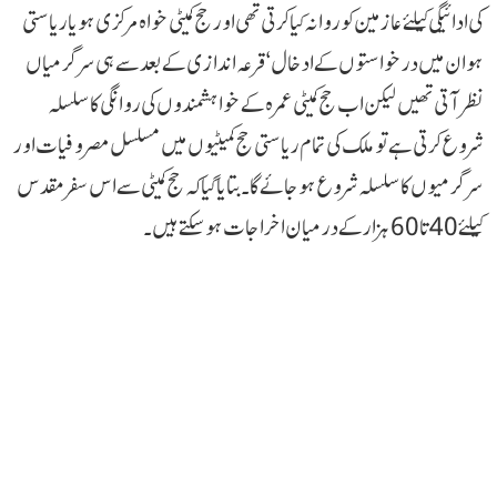
کی ادائیگی کیلئے عازمین کو روانہ کیا کرتی تھی اور حج کمیٹی خواہ مرکزی ہویا ریاستی
ہو ان میں درخواستوں کے ادخال‘ قرعہ اندازی کے بعد سے ہی سرگرمیاں
نظر آتی تھیں لیکن اب حج کمیٹی عمرہ کے خواہشمندوں کی روانگی کا سلسلہ
شروع کرتی ہے تو ملک کی تمام ریاستی حج کمیٹیوں میں مسلسل مصروفیات اور
سرگرمیوں کا سلسلہ شروع ہوجائے گا۔ بتایا گیا کہ حج کمیٹی سے اس سفر مقدس
کیلئے 40تا60 ہزار کے درمیان اخراجات ہوسکتے ہیں ۔