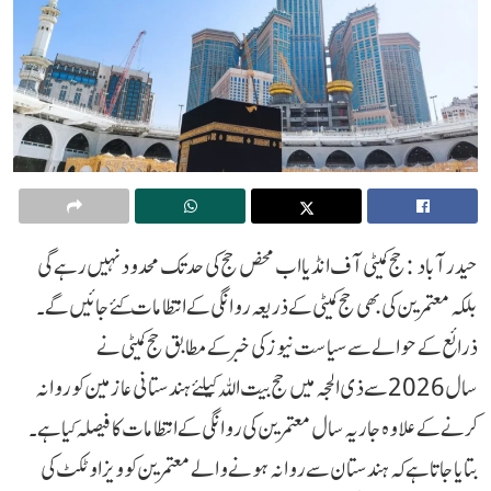
حیدرآباد : حج کمیٹی آف انڈیا اب محض حج کی حد تک محدود نہیں رہے گی
بلکہ معتمرین کی بھی حج کمیٹی کے ذریعہ روانگی کے انتظامات کئے جائیں گے۔
ذرائع کے حوالے سے سیاست نیوز کی خبرکے مطابق حج کمیٹی نے
سال 2026 سے ذی الحجہ میں حج بیت اللہ کیلئے ہندستانی عازمین کو روانہ
کرنے کے علاوہ جاریہ سال معتمرین کی روانگی کے انتظامات کا فیصلہ کیا ہے ۔
بتایاجاتا ہے کہ ہندستان سے روانہ ہونے والے معتمرین کو ویزا و ٹکٹ کی