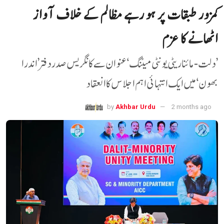
کمزور طبقات پر ہو رہے مظالم کے خلاف آواز
اٹھانے کا عزم
’دلت-مائناریٹی یونٹی میٹنگ‘ عنوان سے کانگریس صدر دفتر ’اندرا
بھون‘ میں ایک انتہائی اہم اجلاس کا انعقاد
by
Akhbar Urdu
2 months ago