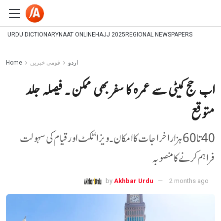
URDU DICTIONARY
NAAT ONLINE
HAJJ 2025
REGIONAL NEWSPAPERS
اردو
قومی خبریں
Home
اب حج کمیٹی سے عمرہ کا سفر بھی ممکن ۔ فیصلہ جلد
متوقع
40 تا 60 ہزار اخراجات کا امکان ۔ ویزا ‘ ٹکٹ اور قیام کی سہولت
فراہم کرنے کا منصوبہ
by
Akhbar Urdu
2 months ago