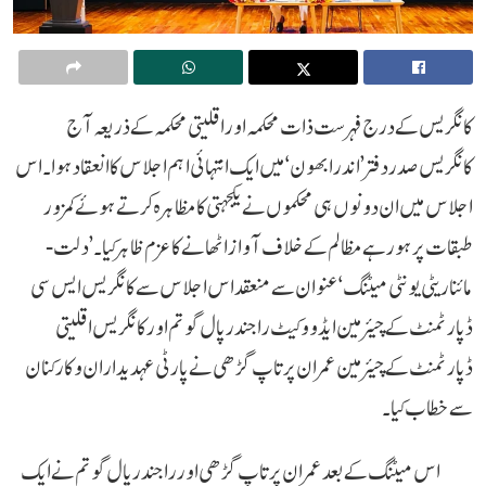
کانگریس کے درج فہرست ذات محکمہ اور اقلیتی محکمہ کے ذریعہ آج
کانگریس صدر دفتر ’اندرا بھون‘ میں ایک انتہائی اہم اجلاس کا انعقاد ہوا۔ اس
اجلاس میں ان دونوں ہی محکموں نے یکجہتی کا مظاہرہ کرتے ہوئے کمزور
طبقات پر ہو رہے مظالم کے خلاف آواز اٹھانے کا عزم ظاہر کیا۔ ’دلت-
مائناریٹی یونٹی میٹنگ‘ عنوان سے منعقد اس اجلاس سے کانگریس ایس سی
ڈپارٹمنٹ کے چیئرمین ایڈووکیٹ راجندر پال گوتم اور کانگریس اقلیتی
ڈپارٹمنٹ کے چیئرمین عمران پرتاپ گڑھی نے پارٹی عہدیداران و کارکنان
سے خطاب کیا۔
اس میٹنگ کے بعد عمران پرتاپ گڑھی اور راجندر پال گوتم نے ایک