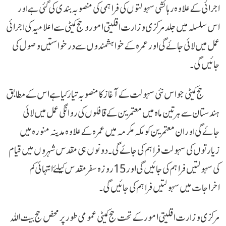
اجرائی کے علاوہ رہائشی سہولتوں کی فراہمی کی منصوبہ بندی کی گئی ہے اور
اس سلسلہ میں جلد مرکزی وزارت اقلیتی امور و حج کمیٹی سے اعلامیہ کی اجرائی
عمل میں لائی جائے گی اور عمرہ کے خواہشمندوں سے درخواستیں وصول کی
جائیں گی۔
حج کمیٹی جو اس نئی سہولت کے آغاز کا منصوبہ تیار کیاہے اس کے مطابق
ہندستان سے ہر تین ماہ میں معتمرین کے قافلوں کی روانگی عمل میں لائی
جائے گی اور ان معتمرین کو مکہ مکرمہ میں عمرہ کے علاوہ مدینہ منورہ میں
زیارتوں کی سہولت فراہم کی جائے گی ۔دونوں ہی مقدس شہروں میں قیام
کی سہولتیں فراہم کی جائیں گی اور 15روزہ سفر مقدس کیلئے انتہائی کم
اخراجات میں سہولتیں فراہم کی جائیں گی۔
مرکزی وزارت اقلیتی امور کے تحت حج کمیٹی عمومی طور پر محض حج بیت اللہ