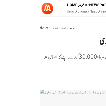
اردو خبریں
HOME
NEWSPA
Urdu Dictionary
Naat Onlin
اردو
قومی خبریں
Home
ری
تیل کمپنیوں کو پٹرول ‘ ڈیزل اور گھریلو پکوان گیس کی فروخت سے ہر ماہ 30,000 کروڑ روپئے کا نقصان ہو