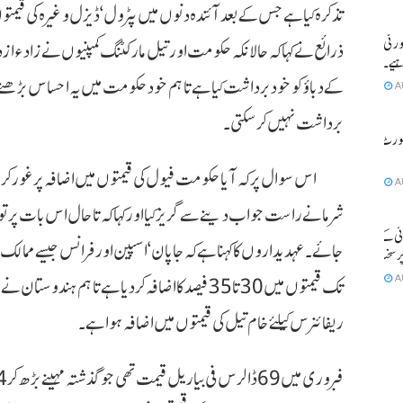
تذکرہ کیا ہے جس کے بعد آئندہ دنوں میں پٹرول ‘ ڈیزل وغیرہ کی قیمتو
ورٹی
ذرائع نے کہا کہ حالانکہ حکومت اور تیل مارکٹنگ کمپنیوں نے زادء از 
اہیے۔ سپریم
کے دباؤ کو خود برداشت کیا ہے تاہم خود حکومت میں یہ احساس بڑھنے 
A
برداشت نہیں کرسکتی ۔
کورٹ کا
اس سوال پر کہ آیا حکومت فیول کی قیمتوں میں اضافہ پر غور کر
A
شرما نے راست جواب دینے سے گریز کیا اور کہا کہ تاحال اس بات پر توجہ
ئی کے
جائے ۔ عہدیداروں کا کہنا ہے کہ جاپان ‘ اسپین اور فرانس جیسے مم
پر سخت
A
تک قیمتوں میں 30 تا 35 فیصد کا اضافہ کردیا ہے تاہم 
ریفائنرس کیلئے خام تیل کی قیمتوں میں اضافہ ہوا ہے ۔