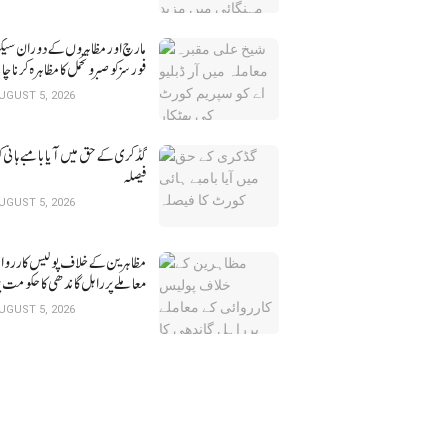
مارچ اور مظاہروں کے دوران سیک
فورسز کو صبر و تحمل کا مظاہرہ کرنا چ
کورٹ
UGUST 5, 2026
گڈکری کے حق میں آیا بامبے ہائی 
فیصلہ
UGUST 5, 2026
مظاہرین کے خلاف پولیس کارروا
معاملے پرراہل گاندھی کا حکومت 
حملہ
UGUST 5, 2026