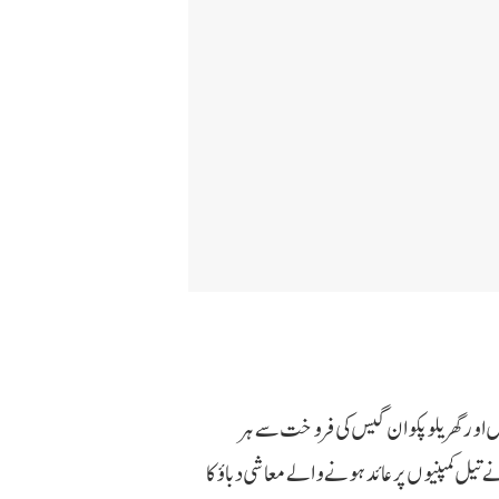
یزل اور گھریلو پکوان گیس کی فروخت سے ہر
ت نے تیل کمپنیوں پر عائد ہونے والے معاشی دباؤ کا