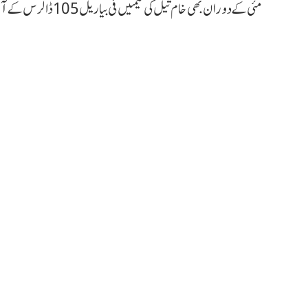
مئی کے دوران بھی خام تیل کی قیمتیں فی بیاریل 105 ڈالرس کے آس پاس ہی درج کی جا رہی ہیں۔