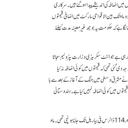
ں میں اضافہ کی اندیشے پیدا ہوگئے ہیں۔ سرکاری
دو ماہ تک بین الاقوامی مارکٹ میں اضافی قیمتوں
لگا ہے کہ حکومت یہ بوجھ غیرمعینہ مدت کیلئے
 رہی ہے جوائنٹ سکریٹری وزارت پٹرولیم سجاتا
 دی گئی تھی کہ قیمتوں میں کوئی اضافہ نہ کیا
الک نے مشرق وسطی میں جنگ کے آغاز کے بعد سے با
ہندوستان نے قیمتوں میں کوئی اضافہ نہیں کیا ہے ۔ ہندوستانی
فبروری میں 69 ڈالرس فی بیاریل قیمت تھی جو گذشتہ مہینے بڑھ کر 114.4 ڈالرس فی بیاریل تک جا پہونچی تھی ۔ ماہ