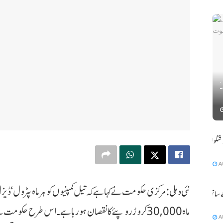
اتر پردیش میں خستہ حال مکان منہدم ہونے سے ایک ہی کنبہ کے 6
دہلی میں بارش کے سبب موسم خوشگوار ،
A
نئی دہلی :مرکزی حکومت نے کہا ہے کہ تیل کمپنیوں کو ہر ماہ پٹرول ‘ ڈ
 ساتھ ہی
ماہ 30,000 کروڑ روپئے کا نقصان ہو رہا ہے ۔ اس طرح حکوم
A