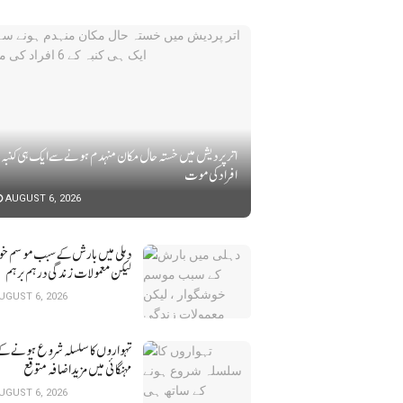
افراد کی موت
AUGUST 6, 2026
لیکن معمولات زندگی درہم برہم
UGUST 6, 2026
تہواروں کا سلسلہ شروع ہونے کے
مہنگائی میں مزید اضافہ متوقع
UGUST 6, 2026