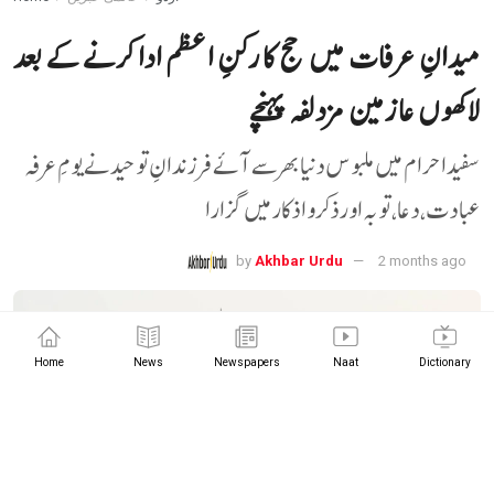
میدانِ عرفات میں حج کا رکنِ اعظم ادا کرنے کے بعد
لاکھوں عازمین مزدلفہ پہنچے
سفید احرام میں ملبوس دنیا بھر سے آئے فرزندانِ توحید نے یومِ عرفہ
عبادت، دعا، توبہ اور ذکر و اذکار میں گزارا
by
Akhbar Urdu
2 months ago
Home
News
Newspapers
Naat
Dictionary