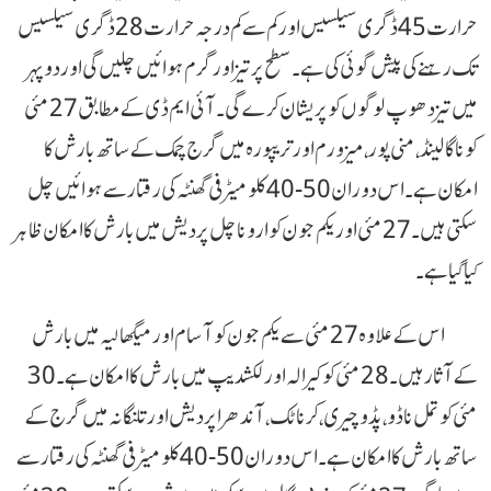
حرارت 45 ڈگری سیلسیس اور کم سے کم درجہ حرارت 28 ڈگری سیلسیس
تک رہنے کی پیش گوئی کی ہے۔ سطح پر تیز اور گرم ہوائیں چلیں گی اور دوپہر
میں تیز دھوپ لوگوں کو پریشان کرے گی۔ آئی ایم ڈی کے مطابق 27 مئی
کو ناگالینڈ، منی پور، میزورم اور تریپورہ میں گرج چمک کے ساتھ بارش کا
امکان ہے۔ اس دوران 50-40 کلومیٹر فی گھنٹہ کی رفتار سے ہوائیں چل
سکتی ہیں۔ 27 مئی اور یکم جون کو اروناچل پردیش میں بارش کا امکان ظاہر
کیا گیا ہے۔
اس کے علاوہ 27 مئی سے یکم جون کو آسام اور میگھالیہ میں بارش
کے آثار ہیں۔ 28 مئی کو کیرالہ اور لکشدیپ میں بارش کا امکان ہے۔ 30
مئی کو تمل ناڈو، پڈوچیری، کرناٹک، آندھرا پردیش اور تلنگانہ میں گرج کے
ساتھ بارش کا امکان ہے۔ اس دوران 50-40 کلو میٹر فی گھنٹہ کی رفتار سے