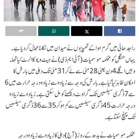
راجدھانی میں گرم ہوا کے تھپیڑوں نے میدان میں نکلنا محال کردیا ہے۔
یہاں منگل کو محکمہ موسمیات (آئی ایم ڈی) نے ہیٹ ویو کا الرٹ کیا تھا۔
وہیں اگلے 4 دن یعنی 28 مئی سے لے کر 31 مئی تک دہلی میں بار ش کا
امکان ظاہر کیا گیا ہے۔ بارش کی وجہ سے زیادہ سے زیادہ درجہ حرارت میں 6
سے 7 ڈگری سیلسیس تک گراوٹ دیکھنے کو مل سکتی ہے۔ زیادہ سے زیادہ
درجہ حرارت 45 ڈگری سیلسیس سے کم ہو کر 35 سے 36 ڈگری سیلسیس
تک پہنچ سکتا ہے۔
محکمہ موسمیات نے بدھ کے روز (آج) دہلی کا زیادہ سے زیادہ درجہ