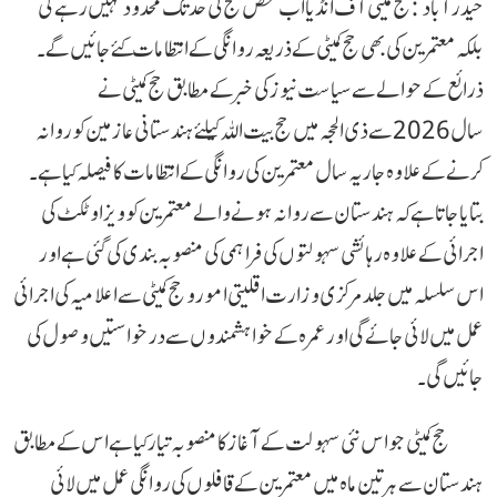
حیدرآباد : حج کمیٹی آف انڈیا اب محض حج کی حد تک محدود نہیں رہے گی
بلکہ معتمرین کی بھی حج کمیٹی کے ذریعہ روانگی کے انتظامات کئے جائیں گے۔
ذرائع کے حوالے سے سیاست نیوز کی خبرکے مطابق حج کمیٹی نے
سال 2026 سے ذی الحجہ میں حج بیت اللہ کیلئے ہندستانی عازمین کو روانہ
کرنے کے علاوہ جاریہ سال معتمرین کی روانگی کے انتظامات کا فیصلہ کیا ہے ۔
بتایاجاتا ہے کہ ہندستان سے روانہ ہونے والے معتمرین کو ویزا و ٹکٹ کی
اجرائی کے علاوہ رہائشی سہولتوں کی فراہمی کی منصوبہ بندی کی گئی ہے اور
اس سلسلہ میں جلد مرکزی وزارت اقلیتی امور و حج کمیٹی سے اعلامیہ کی اجرائی
عمل میں لائی جائے گی اور عمرہ کے خواہشمندوں سے درخواستیں وصول کی
جائیں گی۔
حج کمیٹی جو اس نئی سہولت کے آغاز کا منصوبہ تیار کیاہے اس کے مطابق
ہندستان سے ہر تین ماہ میں معتمرین کے قافلوں کی روانگی عمل میں لائی