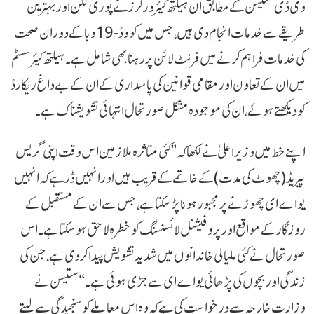
وی ڈی ستیسن کے مطابق ان ہیلتھ کیئر ورکرز نے پوری لگن اور بہترین
طریقے سے خدمات انجام دی ہیں، جس میں کووڈ-19 وبا کے دوران صحت
کی خدمات فراہم کرنے میں فرنٹ لائن پر رہنا بھی شامل ہے۔ ہیلتھ کیئر سسٹم
میں ان کے تعاون اور مقامی قوانین کی پاسداری کے ان کے بے داغ ریکارڈ
کو دیکھتے ہوئے، ان کی موجودہ مشکل صورتحال انتہائی تشویشناک ہے۔
اپنے خط میں وزیر اعلیٰ نے لکھا کہ ’’کئی متاثرہ ملازمین اس وقت اپنی گریس
پیریڈ (چھوٹ کی مدت) کے خاتمے کے قریب ہیں اور انہیں ڈر ہے کہ انہیں
یو اے ای چھوڑنے پر مجبور ہونا پڑ سکتا ہے، جس سے ان کے مستقبل کے
روزگار کے مواقع اور پروفیشنل لائسنسنگ کو خطرہ لاحق ہو سکتا ہے۔ اس
صورتحال نے کئی ملیالی خاندانوں میں شدید تشویش پیدا کر دی ہے، جن کی
زندگی اور بچوں کی پڑھائی یو اے ای سے جڑی ہوئی ہے۔‘‘ ستیسن نے
وزارت خارجہ سے درخواست کی ہے کہ وہ اس معاملے کو سنجیدگی سے لیتے