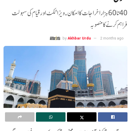
40 تا 60 ہزار اخراجات کا امکان ۔ ویزا ‘ ٹکٹ اور قیام کی سہولت
فراہم کرنے کا منصوبہ
by
Akhbar Urdu
2 months ago