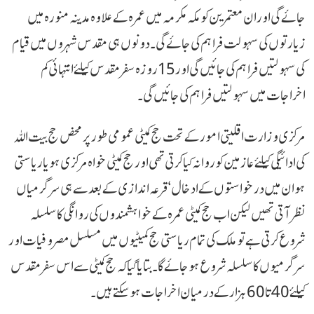
جائے گی اور ان معتمرین کو مکہ مکرمہ میں عمرہ کے علاوہ مدینہ منورہ میں
زیارتوں کی سہولت فراہم کی جائے گی ۔دونوں ہی مقدس شہروں میں قیام
کی سہولتیں فراہم کی جائیں گی اور 15روزہ سفر مقدس کیلئے انتہائی کم
اخراجات میں سہولتیں فراہم کی جائیں گی۔
مرکزی وزارت اقلیتی امور کے تحت حج کمیٹی عمومی طور پر محض حج بیت اللہ
کی ادائیگی کیلئے عازمین کو روانہ کیا کرتی تھی اور حج کمیٹی خواہ مرکزی ہویا ریاستی
ہو ان میں درخواستوں کے ادخال‘ قرعہ اندازی کے بعد سے ہی سرگرمیاں
نظر آتی تھیں لیکن اب حج کمیٹی عمرہ کے خواہشمندوں کی روانگی کا سلسلہ
شروع کرتی ہے تو ملک کی تمام ریاستی حج کمیٹیوں میں مسلسل مصروفیات اور
سرگرمیوں کا سلسلہ شروع ہوجائے گا۔ بتایا گیا کہ حج کمیٹی سے اس سفر مقدس
کیلئے 40تا60 ہزار کے درمیان اخراجات ہوسکتے ہیں ۔