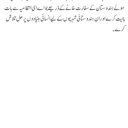
ہوئے ہندوستان کے سفارت خانے کے ذریعے یو اے ای انتظامیہ سے بات
چیت کرے اور ان ہندوستانی شہریوں کے لیے انسانی بنیادوں پر حل تلاش
کرے۔