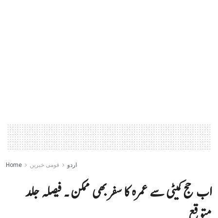
اردو
قومی خبریں
Home
اب حج کمیٹی سے عمرہ کا سفر بھی ممکن ۔ فیصلہ جلد
متوقع