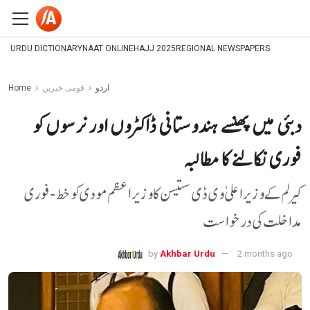
URDU DICTIONARY
NAAT ONLINE
HAJJ 2025
REGIONAL NEWSPAPERS
اردو
قومی خبریں
Home
دبئی میں پھنسے ہندوستانی ڈاکٹروں اور نرسوں کو
فوری نکالنے کا مطالبہ
کیرلم کے وزیر اعلیٰ وی ڈی ستیسن کا وزیر اعظم مودی کو خط -فوری
مداخلت کی درخواست
by
Akhbar Urdu
2 months ago