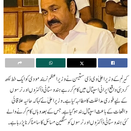
کیرلم کے وزیر اعلیٰ وی ڈی ستیسن نے وزیر اعظم نریند مودی کو ایک خط لکھ
کر دبئی واقع ایرانی اسپتال میں کام کر رہے ہندوستانی ڈاکٹروں اور نرسوں
کے لیے فوری مداخلت کا مطالبہ کیا ہے۔ وزیر اعلیٰ نے کہا کہ حالیہ علاقائی
واقعات کے باعث اسپتال بند ہو گیا ہے، جس کے بعد وہاں کام کرنے والے
کئی ہندوستانی ڈاکٹروں اور نرسوں کو سنگین مسائل کا سامنا کرنا پڑ رہا ہے۔