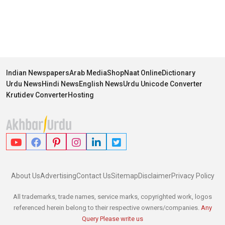
Indian Newspapers
Arab Media
Shop
Naat Online
Dictionary
Urdu News
Hindi News
English News
Urdu Unicode Converter
Krutidev Converter
Hosting
About Us
Advertising
Contact Us
Sitemap
Disclaimer
Privacy Policy
All trademarks, trade names, service marks, copyrighted work, logos
referenced herein belong to their respective owners/companies.
Any
Query Please write us