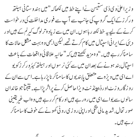
وزیر اعلیٰ وی ڈی ستیسن نے اپنے خط میں لکھا کہ ’’میں ہندوستانی ہیلتھ
ورکرز کے ایک گروپ کی جانب سے آپ سے فوری مداخلت کی درخواست
کرنے کے لیے یہ خط لکھ رہا ہوں۔ ان میں سے زیادہ تر لوگ کیرلم کے ہیں اور
دبئی کے ایرانی اسپتال میں کام کرتے تھے، لیکن ابھی وہ بہت مشکل حالات کا
سامنا کر رہے ہیں۔‘‘ وہ مزید لکھتے ہیں کہ ’’حالیہ علاقائی واقعات کے باعث
اسپتال بند ہونے کے بعد ان میں سے کئی نرسوں اور ہیلتھ کیئر ورکرز کو یو
اے ای میں ویزہ سے متعلق پابندیوں کا سامنا کرنا پڑ رہا ہے۔ اس سے ان کے
روزگار، وزٹ اور ڈیپینڈنٹ ویزا حاصل کرنے پر اثر پڑا ہے۔ نتیجتاً جو خاندان
سالوں سے یو اے ای میں رہ رہے ہیں اور کام کر رہے ہیں وہ اب غیر یقینی
صورتحال، شدید مالی تنگی اور اپنی روزی روٹی کھونے کے خوف کا سامنا کر
رہے ہیں۔