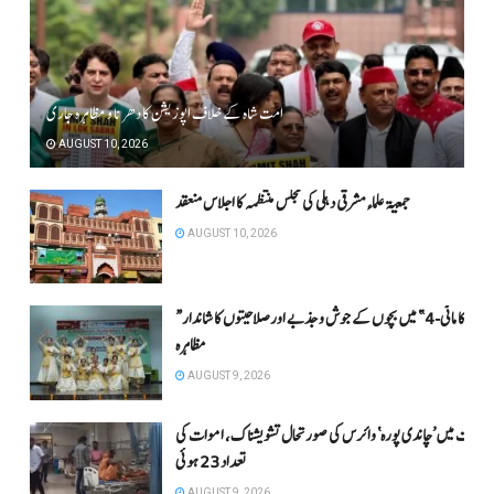
امت شاہ کے خلاف اپوزیشن کا دھرنا و مظاہرہ جاری
AUGUST 10, 2026
جمعیۃ علماء مشرقی دہلی کی مجلس منتظمہ کا اجلاس منعقد
AUGUST 10, 2026
“بچوں کا ماٹی-4” میں بچوں کے جوش و جذبے اور صلاحیتوں کا شاندار
مظاہرہ
AUGUST 9, 2026
گجرات میں ’چاندی پورہ‘ وائرس کی صورتحال تشویشناک، اموات کی
تعداد 23 ہوئی
AUGUST 9, 2026