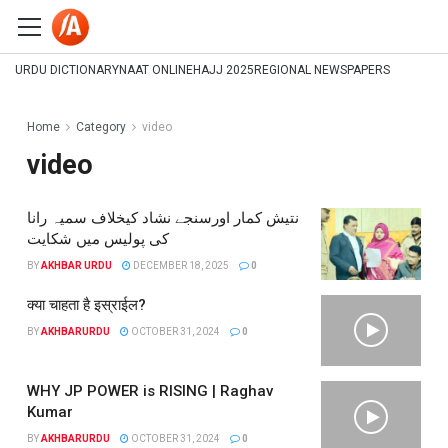
URDU DICTIONARY
NAAT ONLINE
HAJJ 2025
REGIONAL NEWSPAPERS
Home
Category
video
video
نتیش کمار اورسنجے نشاد کیخلاف سمیہ رانا
کی پولیس میں شکایت
BY
AKHBAR URDU
DECEMBER 18, 2025
0
क्या चाहता है इस्राईल?
BY
AKHBARURDU
OCTOBER 31, 2024
0
WHY JP POWER is RISING | Raghav
Kumar
BY
AKHBARURDU
OCTOBER 31, 2024
0