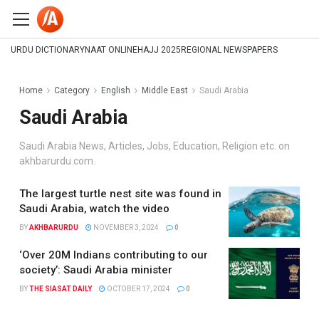
URDU DICTIONARY
NAAT ONLINE
HAJJ 2025
REGIONAL NEWSPAPERS
Home
Category
English
Middle East
Saudi Arabia
Saudi Arabia
Saudi Arabia News, Articles, Jobs, Education, Religion etc. on
akhbarurdu.com.
The largest turtle nest site was found in
Saudi Arabia, watch the video
BY
AKHBARURDU
NOVEMBER 3, 2024
0
‘Over 20M Indians contributing to our
society’: Saudi Arabia minister
BY
THE SIASAT DAILY
OCTOBER 17, 2024
0