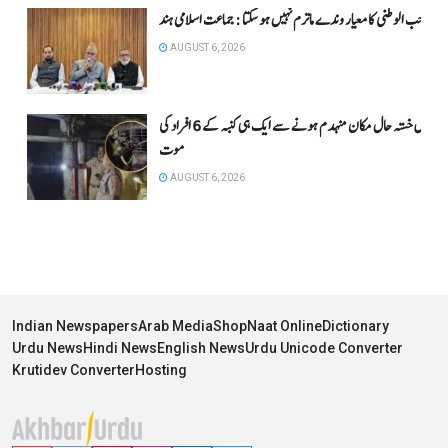
حب الوطنی کا معیار وندے ماترم نہیں ہو سکتا : جماعت اسلامی ہند
AUGUST 6, 2026
اتر پردیش میں خستہ حال مکان منہدم ہونے سے ایک ہی کنبہ کے 6 افراد کی
موت
AUGUST 6, 2026
Indian Newspapers
Arab Media
Shop
Naat Online
Dictionary
Urdu News
Hindi News
English News
Urdu Unicode Converter
Krutidev Converter
Hosting