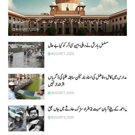
نیٹ-یو جی امیدواروں کی او ایم آر شیٹ میں تضاد سے متعلق درخواست خارج
AUGUST 7, 2026
مسلسل بارش نے دہلی-این سی آر کو کیا بے حال
AUGUST 7, 2026
ش کےمدارس میں کامل و فاضل کی اسناد بند لیکن سابقہ طلبا کی ڈگریا ں
اثرانداز نہیں
AUGUST 7, 2026
عتیق احمد کے بیٹے آبان سمیت 2 افراد سڑک حادثے میں جاں بحق
AUGUST 6, 2026