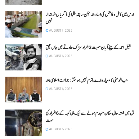
دارس میں کامل و فاضل کی اسناد بند لیکن سابقہ طلبا کی ڈگریا ں اثرانداز
نہیں
AUGUST 7, 2026
عتیق احمد کے بیٹے آبان سمیت 2 افراد سڑک حادثے میں جاں بحق
AUGUST 6, 2026
حب الوطنی کا معیار وندے ماترم نہیں ہو سکتا : جماعت اسلامی ہند
AUGUST 6, 2026
اتر پردیش میں خستہ حال مکان منہدم ہونے سے ایک ہی کنبہ کے 6 افراد کی
موت
AUGUST 6, 2026