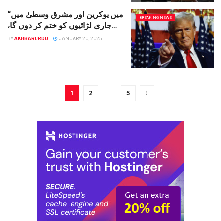
“میں یوکرین اور مشرق وسطیٰ میں
BREAKING NEWS
جاری لڑائیوں کو ختم کر دوں گا،
تیسری عالمی جنگ نہیں ہونے دوں
BY
AKHBARURDU
JANUARY 20, 2025
گا”: ٹرمپ
1
2
…
5