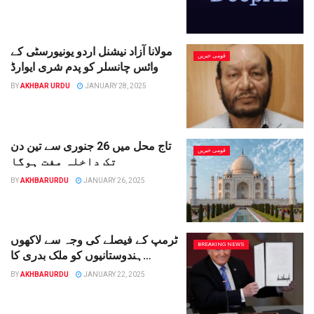
مولانا آزاد نیشنل اردو یونیورسٹی کے
قومی خبریں
وائس چانسلر کو پدم شری ایوارڈ
BY
AKHBAR URDU
JANUARY 28, 2025
تاج محل میں 26 جنوری سے تین دن
قومی خبریں
تک داخلہ مفت ہوگا
BY
AKHBARURDU
JANUARY 26, 2025
ٹرمپ کے فیصلے کی وجہ سے لاکھوں
BREAKING NEWS
ہندوستانیوں کو ملک بدری کا
خطرہ لاحق، بےچینی میں اضافہ
BY
AKHBARURDU
JANUARY 22, 2025