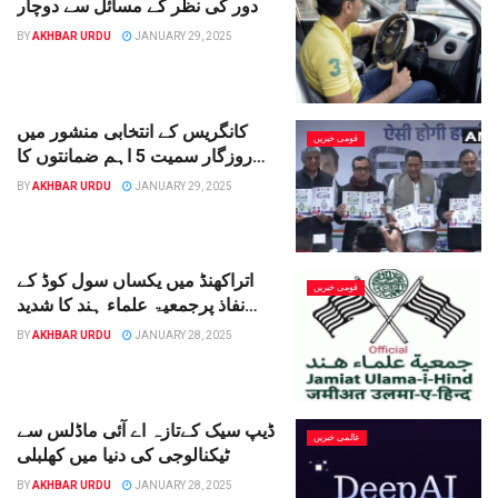
دور کی نظر کے مسائل سے دوچار
BY
AKHBAR URDU
JANUARY 29, 2025
کانگریس کے انتخابی منشور میں
قومی خبریں
روزگار سمیت 5 اہم ضمانتوں کا
اعلان
BY
AKHBAR URDU
JANUARY 29, 2025
اتراکھنڈ میں یکساں سول کوڈ کے
قومی خبریں
نفاذ پرجمعیۃ علماء ہند کا شدید
تشویش اظہار
BY
AKHBAR URDU
JANUARY 28, 2025
ڈیپ سیک کےتازہ اے آئی ماڈلس سے
عالمی خبریں
ٹیکنالوجی کی دنیا میں کھلبلی
BY
AKHBAR URDU
JANUARY 28, 2025