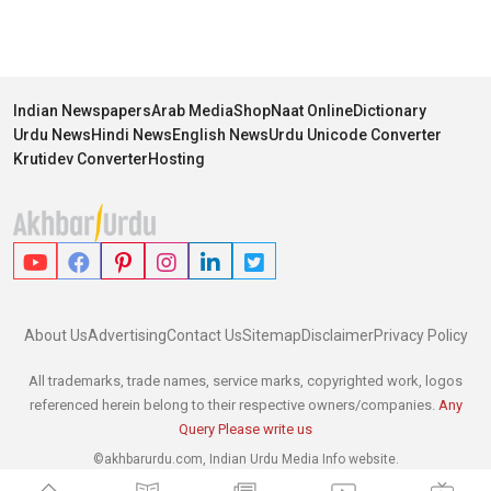
Indian Newspapers
Arab Media
Shop
Naat Online
Dictionary
Urdu News
Hindi News
English News
Urdu Unicode Converter
Krutidev Converter
Hosting
About Us
Advertising
Contact Us
Sitemap
Disclaimer
Privacy Policy
All trademarks, trade names, service marks, copyrighted work, logos
referenced herein belong to their respective owners/companies.
Any
Query Please write us
©akhbarurdu.com, Indian Urdu Media Info website.