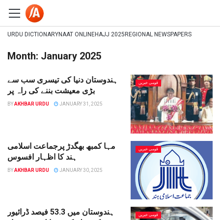
URDU DICTIONARY
NAAT ONLINE
HAJJ 2025
REGIONAL NEWSPAPERS
Month:
January 2025
ہندوستان دنیا کی تیسری سب سے
قومی خبریں
بڑی معیشت بننے کی راہ پر
BY
AKHBAR URDU
JANUARY 31, 2025
مہا کمبھ بھگدڑ پرجماعت اسلامی
قومی خبریں
ہند کا اظہار افسوس
BY
AKHBAR URDU
JANUARY 30, 2025
ہندوستان میں 53.3 فیصد ڈرائیور
قومی خبریں