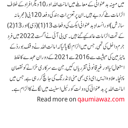
میں مبینہ بدعنوانی کے معاملے میں امانت اللہ اور 10 دیگر افراد کے خلاف
الزامات طے کر دیے ہیں۔ ان پر تعزیراتِ ہند کی دفعہ 120 بی (مجرمانہ
سازش) اور انسدادِ بدعنوانی ایکٹ کی دفعات 13(1)(ڈی) اور 13(2)
کے تحت الزامات عائد کیے گئے ہیں۔ سی بی آئی نے اگست 2022 میں فرد
جرم داخل کی تھی، جس میں الزام لگایا گیا کہ امانت اللہ نے وقف بورڈ کے
چیئرمین کی حیثیت سے 2016 سے 2021 کے دوران عہدے کا غلط
استعمال کیا اور غیر قانونی تقرریاں کیں، جن سے سرکاری خزانے کو نقصان
پہنچا۔ علاوہ ازیں، ای ڈی بھی منی لانڈرنگ کی جانچ کر رہی ہے، جس میں
امانت اللہ پر بدعنوانی کی دولت کو رئیل اسٹیٹ میں لگانے کا الزام ہے۔
Read more on
qaumiawaz.com