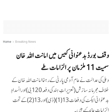
Home
Breaking News
وقف بورڈ بدعنوانی کیس میں امانت اللہ خان
سمیت 11 ملزمان پر الزامات طے
دہلی کی عدالت نے عام آدمی پارٹی کے رہنما امانت اللہ خان کے
خلاف مجرمانہ سازش (تعزیراتِ ہند کی دفعہ 120 بی) اور انسدادِ
بدعنوانی ایکٹ کی دفعات 13(1)(ڈی) اور 13(2) کے تحت
الزامات عائد کیے ہیں۔