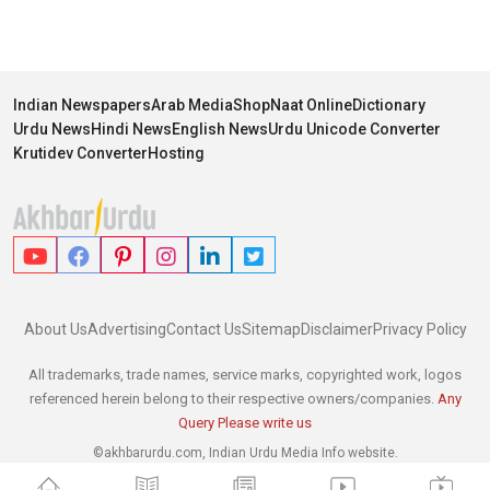
Indian Newspapers
Arab Media
Shop
Naat Online
Dictionary
Urdu News
Hindi News
English News
Urdu Unicode Converter
Krutidev Converter
Hosting
About Us
Advertising
Contact Us
Sitemap
Disclaimer
Privacy Policy
All trademarks, trade names, service marks, copyrighted work, logos
referenced herein belong to their respective owners/companies.
Any
Query Please write us
©akhbarurdu.com, Indian Urdu Media Info website.