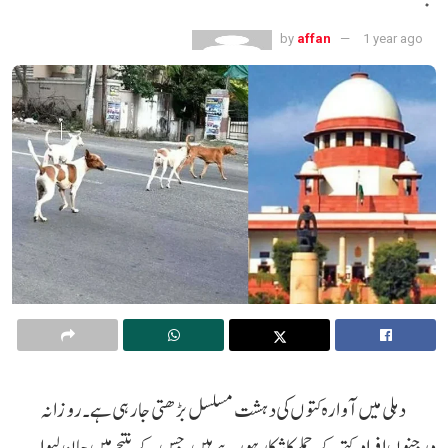
by
affan
1 year ago
دہلی میں آوارہ کتوں کی دہشت مسلسل بڑھتی جا رہی ہے۔ روزانہ
درجنوں افراد کتے کے حملے کا شکار ہو رہے ہیں، جس کے نتیجے میں جان لیوا