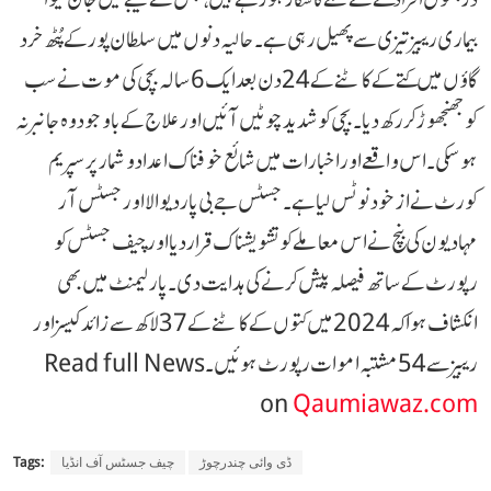
بیماری ریبیز تیزی سے پھیل رہی ہے۔ حالیہ دنوں میں سلطان پور کے پُٹھ خرد
گاؤں میں کتے کے کاٹنے کے 24 دن بعد ایک 6 سالہ بچی کی موت نے سب
کو جھنجھوڑ کر رکھ دیا۔ بچی کو شدید چوٹیں آئیں اور علاج کے باوجود وہ جانبر نہ
ہو سکی۔ اس واقعے اور اخبارات میں شائع خوفناک اعداد و شمار پر سپریم
کورٹ نے از خود نوٹس لیا ہے۔ جسٹس جے بی پاردیوالا اور جسٹس آر
مہادیون کی بنچ نے اس معاملے کو تشویشناک قرار دیا اور چیف جسٹس کو
رپورٹ کے ساتھ فیصلہ پیش کرنے کی ہدایت دی۔ پارلیمنٹ میں بھی
انکشاف ہوا کہ 2024 میں کتوں کے کاٹنے کے 37 لاکھ سے زائد کیسز اور
ریبیز سے 54 مشتبہ اموات رپورٹ ہوئیں۔ Read full News
on
Qaumiawaz.com
ڈی وائی چندرچوڑ
چیف جسٹس آف انڈیا
Tags: