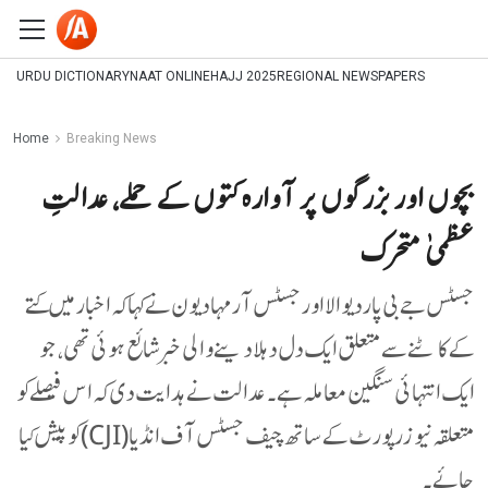
URDU DICTIONARY
NAAT ONLINE
HAJJ 2025
REGIONAL NEWSPAPERS
Home
Breaking News
بچوں اور بزرگوں پر آوارہ کتوں کے حملے، عدالتِ
عظمیٰ متحرک
جسٹس جے بی پاردیوالا اور جسٹس آر مہادیون نے کہا کہ اخبار میں کتے
کے کاٹنے سے متعلق ایک دل دہلا دینے والی خبر شائع ہوئی تھی، جو
ایک انتہائی سنگین معاملہ ہے۔ عدالت نے ہدایت دی کہ اس فیصلے کو
متعلقہ نیوز رپورٹ کے ساتھ چیف جسٹس آف انڈیا (CJI) کو پیش کیا
جائے۔