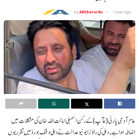
by
Akhbarurdu
1 year ago
عام آدمی پارٹی (عآپ) کے رکن اسمبلی امانت اللہ خان کی مشکلات میں
اضافہ ہوا ہے۔ دہلی کی راؤز ایونیو عدالت نے دہلی وقف بورڈ میں تقرریوں